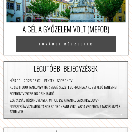
A CÉL A GYŐZELEM VOLT (MEFOB)
TOVÁBBI RÉSZLETEK
LEGUTÓBBI BEJEGYZÉSEK
HÍRADÓ – 2026.08.07. – PÉNTEK – SOPRON TV
KÖZEL 11 000 TANKÖNYV MÁR MEGÉRKEZETT SOPRONBA A KÖVETKEZŐ TANÉVRE!
SOPRONTV 2026.08.06 HIRADÓ
SZÁRAZSÁGTŰRŐ NÖVÉNYEK: MIT ÜLTESS A KÁNIKULÁRA KÉSZÜLVE?
NÉPSZERŰ A VÍZILABDA TÁBOR SOPRONBAN! #VIZILABDA #SOPRON #TÁBOR #NYÁR
#SUMMER