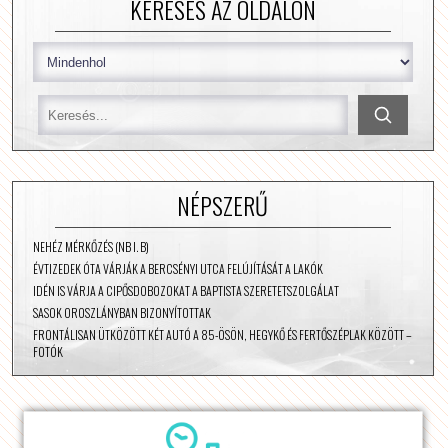
KERESÉS AZ OLDALON
NÉPSZERŰ
NEHÉZ MÉRKŐZÉS (NB I. B)
ÉVTIZEDEK ÓTA VÁRJÁK A BERCSÉNYI UTCA FELÚJÍTÁSÁT A LAKÓK
IDÉN IS VÁRJA A CIPŐSDOBOZOKAT A BAPTISTA SZERETETSZOLGÁLAT
SASOK OROSZLÁNYBAN BIZONYÍTOTTAK
FRONTÁLISAN ÜTKÖZÖTT KÉT AUTÓ A 85-ÖSÖN, HEGYKŐ ÉS FERTŐSZÉPLAK KÖZÖTT –
FOTÓK