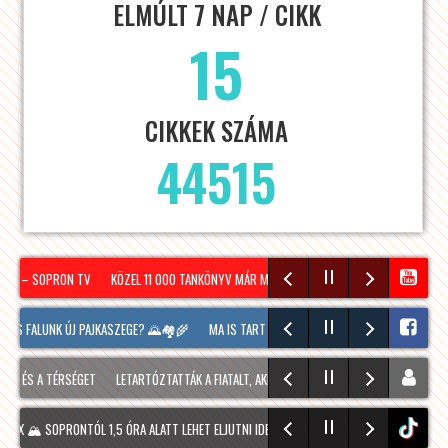
ELMÚLT 7 NAP / CIKK
15
CIKKEK SZÁMA
44515
EK – SOPRON TV
KÖZEL 11 000 TANKÖNYV MÁR MEGÉRKEZETT SOPRONBA A KÖVETKEZŐ 
KIS FALUNK ÚJ PAJKASZEGE? 🌄🏘️🌾
MA IS TART MÉG A SOPRONI BORÜNNEP, 20 ÓRAKO
 ÉS A TÉRSÉGET
LETARTÓZTATTÁK A FIATALT, AKI KIS HÍJÁN MEGÖLT EGY 28 ÉVES FÉRFI
 🏔️ SOPRONTÓL 1,5 ÓRA ALATT LEHET ELJUTNI IDE. A TÚRA A PREINER GSCHEID PARKOL
tiktok