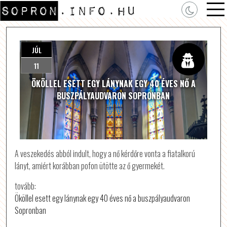
JÚL
11
ÖKÖLLEL ESETT EGY LÁNYNAK EGY 40 ÉVES NŐ A
BUSZPÁLYAUDVARON SOPRONBAN
A veszekedés abból indult, hogy a nő kérdőre vonta a fiatalkorú
lányt, amiért korábban pofon ütötte az ő gyermekét.
tovább:
Ököllel esett egy lánynak egy 40 éves nő a buszpályaudvaron
Sopronban