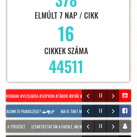
ELMÚLT 7 NAP / CIKK
16
CIKKEK SZÁMA
44511
SOPRONBAN! #VIZILABDA #SOPRON #TÁBOR #NYÁR #SUMMER
HÍRADÓ – 2026.08.05. 
S FALUNK ÚJ PAJKASZEGE? 🌄🏘️🌾
MA IS TART MÉG A SOPRONI BORÜNNEP, 20 ÓRAKOR 
S A TÉRSÉGET
LETARTÓZTATTÁK A FIATALT, AKI KIS HÍJÁN MEGÖLT EGY 28 ÉVES FÉRFIT 