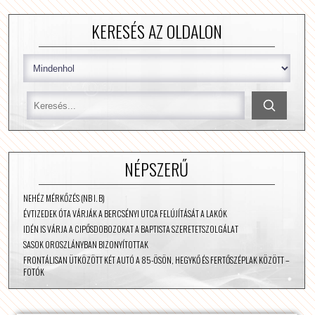
KERESÉS AZ OLDALON
NÉPSZERŰ
NEHÉZ MÉRKŐZÉS (NB I. B)
ÉVTIZEDEK ÓTA VÁRJÁK A BERCSÉNYI UTCA FELÚJÍTÁSÁT A LAKÓK
IDÉN IS VÁRJA A CIPŐSDOBOZOKAT A BAPTISTA SZERETETSZOLGÁLAT
SASOK OROSZLÁNYBAN BIZONYÍTOTTAK
FRONTÁLISAN ÜTKÖZÖTT KÉT AUTÓ A 85-ÖSÖN, HEGYKŐ ÉS FERTŐSZÉPLAK KÖZÖTT –
FOTÓK