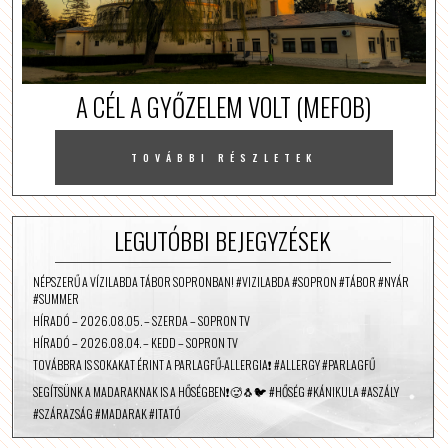
A CÉL A GYŐZELEM VOLT (MEFOB)
TOVÁBBI RÉSZLETEK
LEGUTÓBBI BEJEGYZÉSEK
NÉPSZERŰ A VÍZILABDA TÁBOR SOPRONBAN! #VIZILABDA #SOPRON #TÁBOR #NYÁR
#SUMMER
HÍRADÓ – 2026.08.05. – SZERDA – SOPRON TV
HÍRADÓ – 2026.08.04. – KEDD – SOPRON TV
TOVÁBBRA IS SOKAKAT ÉRINT A PARLAGFŰ-ALLERGIA❗️ #ALLERGY #PARLAGFŰ
SEGÍTSÜNK A MADARAKNAK IS A HŐSÉGBEN❗️🥵🐧🐦 #HŐSÉG #KÁNIKULA #ASZÁLY
#SZÁRAZSÁG #MADARAK #ITATÓ