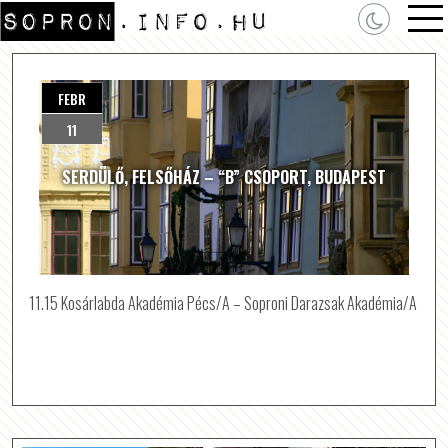
FEBR
11
SERDÜLŐ, FELSŐHÁZ – “B” CSOPORT, BUDAPEST
11.15 Kosárlabda Akadémia Pécs/A – Soproni Darazsak Akadémia/A