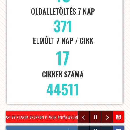
OLDALLETÖLTÉS 7 NAP
371
ELMÚLT 7 NAP / CIKK
17
CIKKEK SZÁMA
44511
BAN! #VIZILABDA #SOPRON #TÁBOR #NYÁR #SUMMER
HÍRADÓ – 2026.08.05. – SZER