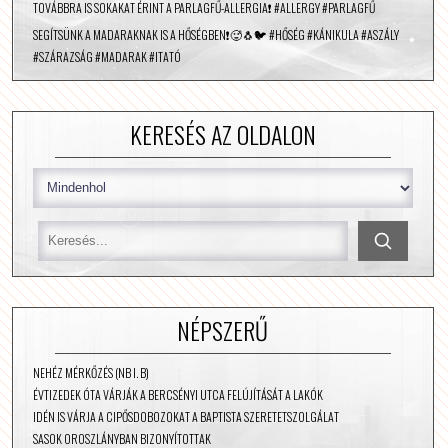
TOVÁBBRA IS SOKAKAT ÉRINT A PARLAGFŰ-ALLERGIA❗️ #ALLERGY #PARLAGFŰ
SEGÍTSÜNK A MADARAKNAK IS A HŐSÉGBEN❗️🥵🐧🐦 #HŐSÉG #KÁNIKULA #ASZÁLY
#SZÁRAZSÁG #MADARAK #ITATÓ
KERESÉS AZ OLDALON
NÉPSZERŰ
NEHÉZ MÉRKŐZÉS (NB I. B)
ÉVTIZEDEK ÓTA VÁRJÁK A BERCSÉNYI UTCA FELÚJÍTÁSÁT A LAKÓK
IDÉN IS VÁRJA A CIPŐSDOBOZOKAT A BAPTISTA SZERETETSZOLGÁLAT
SASOK OROSZLÁNYBAN BIZONYÍTOTTAK