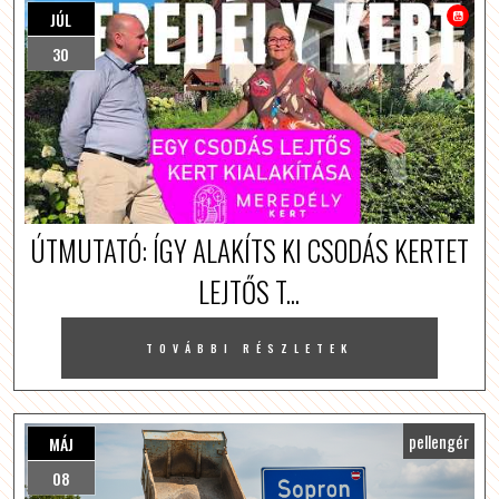
JÚL
30
ÚTMUTATÓ: ÍGY ALAKÍTS KI CSODÁS KERTET
LEJTŐS T...
TOVÁBBI RÉSZLETEK
pellengér
MÁJ
08