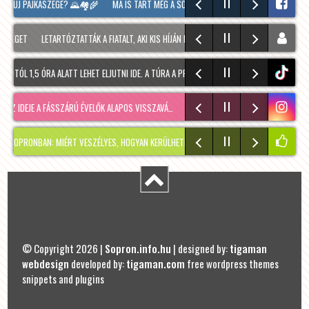
ÚJ PAJKASZEGE? 🌄🏘️🌾
MA IS TART MÉG A SOPRONI BORÜNNEP, 20 ÓRAKOR A HOOLIG
LETARTÓZTATTÁK A FIATALT, AKI KIS HÍJÁN MEGÖLT EGY 28 ÉVES FÉRFIT SOPRONBAN
 1,5 ÓRA ALATT LEHET ELJUTNI IDE. A TÚRA A PREINER GSCHEID PARKOLÓBÓL INDUL ÉS 
tiktok
DEJE A FÁSSZÁRÚ ÉVELŐK ALAPOS VISSZAVÁ…
RÉGMÚLT KIRAKATA, AMÉLIE MÓDRA
TÉLE
AN: MIÉRT VESZÉLYES, HOGYAN KERÜLHETETT IDE, ÉS MIKOR SZABADUL FEL?
PÁR NA
© Copyright 2026 |
Sopron.info.hu
| designed by:
tigaman
webdesign
developed by:
tigaman.com
free wordpress themes
snippets and plugins