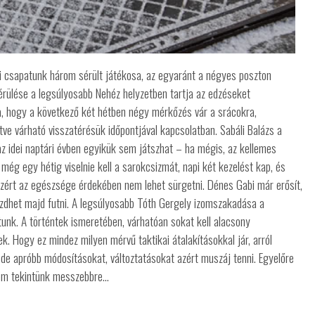
rfi csapatunk három sérült játékosa, az egyaránt a négyes poszton
érülése a legsúlyosabb Nehéz helyzetben tartja az edzéseket
ra, hogy a következő két hétben négy mérkőzés vár a srácokra,
etve várható visszatérésük időpontjával kapcsolatban. Sabáli Balázs a
z idei naptári évben egyikük sem játszhat – ha mégis, az kellemes
g egy hétig viselnie kell a sarokcsizmát, napi két kezelést kap, és
, ezért az egészsége érdekében nem lehet sürgetni. Dénes Gabi már erősít,
zdhet majd futni. A legsúlyosabb Tóth Gergely izomszakadása a
unk. A történtek ismeretében, várhatóan sokat kell alacsony
. Hogy ez mindez milyen mérvű taktikai átalakításokkal jár, arról
, de apróbb módosításokat, változtatásokat azért muszáj tenni. Egyelőre
nem tekintünk messzebbre…