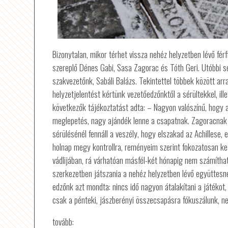
Bizonytalan, mikor térhet vissza nehéz helyzetben lévő fé
szereplő Dénes Gabi, Sasa Zagorac és Tóth Geri. Utóbbi s
szakvezetőnk, Sabáli Balázs. Tekintettel többek között ar
helyzetjelentést kértünk vezetőedzőnktől a sérültekkel, ill
következők tájékoztatást adta: – Nagyon valószínű, hogy a
meglepetés, nagy ajándék lenne a csapatnak. Zagoracnak mé
sérülésénél fennáll a veszély, hogy elszakad az Achillese
holnap megy kontrollra, reményeim szerint fokozatosan ke
vádlijában, rá várhatóan másfél-két hónapig nem számíthat
szerkezetben játszania a nehéz helyzetben lévő együttesnek
edzőnk azt mondta: nincs idő nagyon átalakítani a játékot
csak a pénteki, jászberényi összecsapásra fókuszálunk, 
tovább: