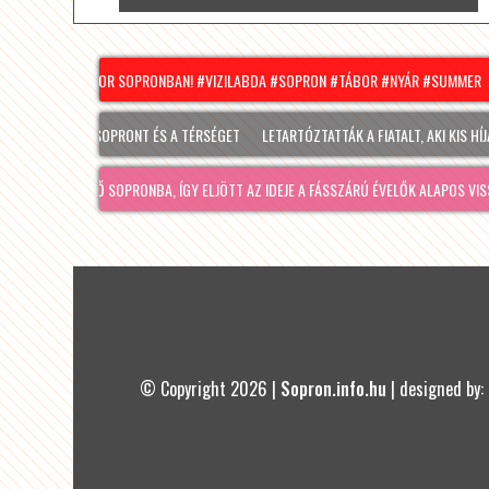
VÍZILABDA TÁBOR SOPRONBAN! #VIZILABDA #SOPRON #TÁBOR #NYÁR #SUMMER
 IS ÉRINTI SOPRONT ÉS A TÉRSÉGET
LETARTÓZTATTÁK A FIATALT, AKI KIS HÍJÁN 
TT A JÓ IDŐ SOPRONBA, ÍGY ELJÖTT AZ IDEJE A FÁSSZÁRÚ ÉVELŐK ALAPOS VISSZAVÁ
© Copyright 2026 |
Sopron.info.hu
| designed by: