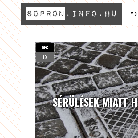
Y
DEC
19
SÉRÜLÉSEK MIATT H