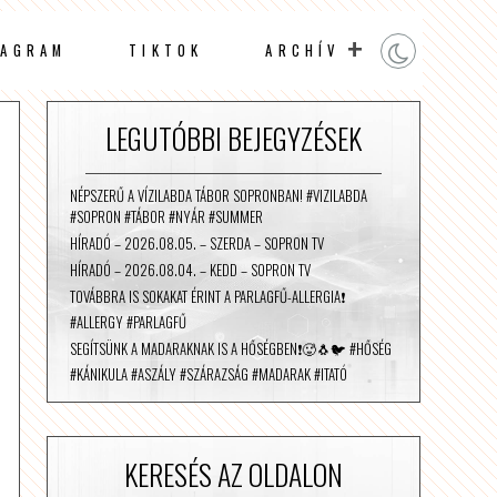
TAGRAM
TIKTOK
ARCHÍV
LEGUTÓBBI BEJEGYZÉSEK
NÉPSZERŰ A VÍZILABDA TÁBOR SOPRONBAN! #VIZILABDA
#SOPRON #TÁBOR #NYÁR #SUMMER
HÍRADÓ – 2026.08.05. – SZERDA – SOPRON TV
HÍRADÓ – 2026.08.04. – KEDD – SOPRON TV
TOVÁBBRA IS SOKAKAT ÉRINT A PARLAGFŰ-ALLERGIA❗️
#ALLERGY #PARLAGFŰ
SEGÍTSÜNK A MADARAKNAK IS A HŐSÉGBEN❗️🥵🐧🐦 #HŐSÉG
#KÁNIKULA #ASZÁLY #SZÁRAZSÁG #MADARAK #ITATÓ
KERESÉS AZ OLDALON