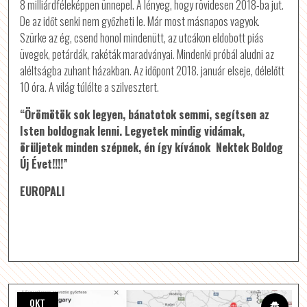
8 milliárdféleképpen ünnepel. A lényeg, hogy rövidesen 2018-ba jut.
De az időt senki nem győzheti le. Már most másnapos vagyok.
Szürke az ég, csend honol mindenütt, az utcákon eldobott piás
üvegek, petárdák, rakéták maradványai. Mindenki próbál aludni az
aléltságba zuhant házakban. Az időpont 2018. január elseje, délelőtt
10 óra. A világ túlélte a szilvesztert.
“Örömötök sok legyen, bánatotok semmi, segítsen az
Isten boldognak lenni. Legyetek mindig vidámak,
örüljetek minden szépnek, én így kívánok Nektek Boldog
Új Évet!!!!”
EUROPALI
OKT