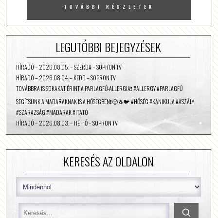
TOVÁBBI RÉSZLETEK
LEGUTÓBBI BEJEGYZÉSEK
HÍRADÓ – 2026.08.05. – SZERDA – SOPRON TV
HÍRADÓ – 2026.08.04. – KEDD – SOPRON TV
TOVÁBBRA IS SOKAKAT ÉRINT A PARLAGFŰ-ALLERGIA❗️ #ALLERGY #PARLAGFŰ
SEGÍTSÜNK A MADARAKNAK IS A HŐSÉGBEN❗️🥵🐧🐦 #HŐSÉG #KÁNIKULA #ASZÁLY
#SZÁRAZSÁG #MADARAK #ITATÓ
HÍRADÓ – 2026.08.03. – HÉTFŐ – SOPRON TV
KERESÉS AZ OLDALON