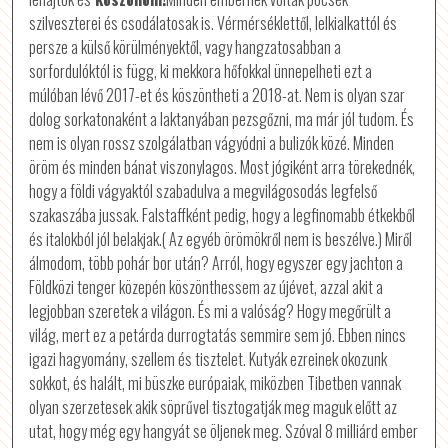
szilveszterei és csodálatosak is. Vérmérséklettől, lelkialkattól és
persze a külső körülményektől, vagy hangzatosabban a
sorfordulóktól is függ, ki mekkora hőfokkal ünnepelheti ezt a
múlóban lévő 2017-et és köszöntheti a 2018-at. Nem is olyan szar
dolog sorkatonaként a laktanyában pezsgőzni, ma már jól tudom. És
nem is olyan rossz szolgálatban vágyódni a bulizók közé. Minden
öröm és minden bánat viszonylagos. Most jógiként arra törekednék,
hogy a földi vágyaktól szabadulva a megvilágosodás legfelső
szakaszába jussak. Falstaffként pedig, hogy a legfinomabb étkekből
és italokból jól belakjak.( Az egyéb örömökről nem is beszélve.) Miről
álmodom, több pohár bor után? Arról, hogy egyszer egy jachton a
Földközi tenger közepén köszönthessem az újévet, azzal akit a
legjobban szeretek a világon. És mi a valóság? Hogy megőrült a
világ, mert ez a petárda durrogtatás semmire sem jó. Ebben nincs
igazi hagyomány, szellem és tisztelet. Kutyák ezreinek okozunk
sokkot, és halált, mi büszke európaiak, miközben Tibetben vannak
olyan szerzetesek akik söprűvel tisztogatják meg maguk előtt az
utat, hogy még egy hangyát se öljenek meg. Szóval 8 milliárd ember