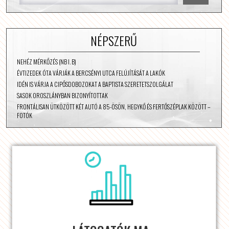
NÉPSZERŰ
NEHÉZ MÉRKŐZÉS (NB I. B)
ÉVTIZEDEK ÓTA VÁRJÁK A BERCSÉNYI UTCA FELÚJÍTÁSÁT A LAKÓK
IDÉN IS VÁRJA A CIPŐSDOBOZOKAT A BAPTISTA SZERETETSZOLGÁLAT
SASOK OROSZLÁNYBAN BIZONYÍTOTTAK
FRONTÁLISAN ÜTKÖZÖTT KÉT AUTÓ A 85-ÖSÖN, HEGYKŐ ÉS FERTŐSZÉPLAK KÖZÖTT –
FOTÓK