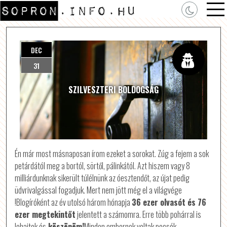
DEC
31
SZILVESZTERI BOLDOGSÁG
Én már most másnaposan írom ezeket a sorokat. Zúg a fejem a sok
petárdától meg a bortól, sörtől, pálinkától. Azt hiszem vagy 8
milliárdunknak sikerült túlélnünk az óesztendőt, az újat pedig
üdvrivalgással fogadjuk. Mert nem jött még el a világvége
!Blogíróként az év utolsó három hónapja
36 ezer olvasót és 76
ezer megtekintőt
jelentett a számomra. Erre több pohárral is
lehajtok és
köszönöm!
Minden embernek voltak pocsék