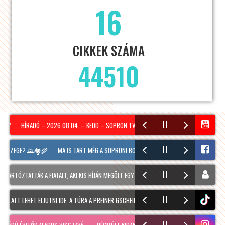
16
CIKKEK SZÁMA
44510
HÍRADÓ – 2026.08.04. – KEDD – SOPRON TV
TOVÁBBRA IS SOKAKAT ÉRINT A PA
ASZEGE? 🌄🏘️🌾
MA IS TART MÉG A SOPRONI BORÜNNEP, 20 ÓRAKOR A HOOLIGANS ZEN
RTÓZTATTÁK A FIATALT, AKI KIS HÍJÁN MEGÖLT EGY 28 ÉVES FÉRFIT SOPRONBAN
ENNEK 
ATT LEHET ELJUTNI IDE. A TÚRA A PREINER GSCHEID PARKOLÓBÓL INDUL ÉS 1050 MÉTERE
tiktok