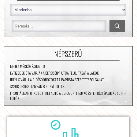
NÉPSZERŰ
NEHÉZ MÉRKŐZÉS (NB I. B)
ÉVTIZEDEK ÓTA VÁRJÁK A BERCSÉNYI UTCA FELÚJÍTÁSÁT A LAKÓK
IDÉN IS VÁRJA A CIPŐSDOBOZOKAT A BAPTISTA SZERETETSZOLGÁLAT
SASOK OROSZLÁNYBAN BIZONYÍTOTTAK
FRONTÁLISAN ÜTKÖZÖTT KÉT AUTÓ A 85-ÖSÖN, HEGYKŐ ÉS FERTŐSZÉPLAK KÖZÖTT –
FOTÓK