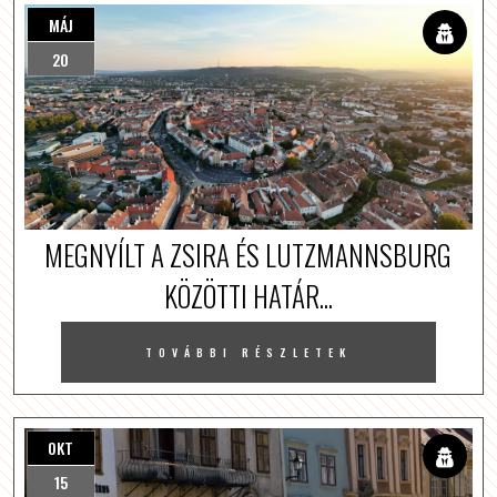
MÁJ
20
MEGNYÍLT A ZSIRA ÉS LUTZMANNSBURG
KÖZÖTTI HATÁR...
TOVÁBBI RÉSZLETEK
OKT
15