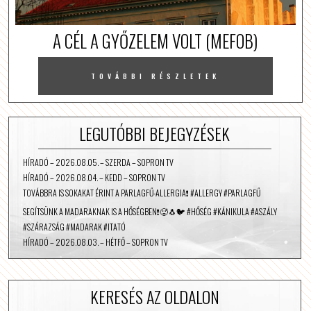
A CÉL A GYŐZELEM VOLT (MEFOB)
TOVÁBBI RÉSZLETEK
LEGUTÓBBI BEJEGYZÉSEK
HÍRADÓ – 2026.08.05. – SZERDA – SOPRON TV
HÍRADÓ – 2026.08.04. – KEDD – SOPRON TV
TOVÁBBRA IS SOKAKAT ÉRINT A PARLAGFŰ-ALLERGIA❗️ #ALLERGY #PARLAGFŰ
SEGÍTSÜNK A MADARAKNAK IS A HŐSÉGBEN❗️🥵🐧🐦 #HŐSÉG #KÁNIKULA #ASZÁLY
#SZÁRAZSÁG #MADARAK #ITATÓ
HÍRADÓ – 2026.08.03. – HÉTFŐ – SOPRON TV
KERESÉS AZ OLDALON