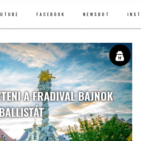
OUTUBE
FACEBOOK
NEWSBOT
INS
ZTENI A FRADIVAL BAJNOK
BALLISTÁT