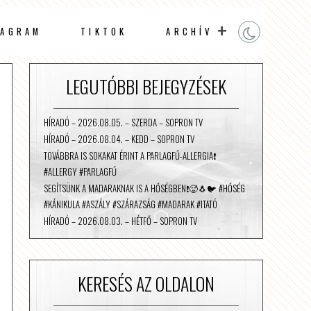
TAGRAM
TIKTOK
ARCHÍV
LEGUTÓBBI BEJEGYZÉSEK
HÍRADÓ – 2026.08.05. – SZERDA – SOPRON TV
HÍRADÓ – 2026.08.04. – KEDD – SOPRON TV
TOVÁBBRA IS SOKAKAT ÉRINT A PARLAGFŰ-ALLERGIA❗️
#ALLERGY #PARLAGFŰ
SEGÍTSÜNK A MADARAKNAK IS A HŐSÉGBEN❗️🥵🐧🐦 #HŐSÉG
#KÁNIKULA #ASZÁLY #SZÁRAZSÁG #MADARAK #ITATÓ
HÍRADÓ – 2026.08.03. – HÉTFŐ – SOPRON TV
KERESÉS AZ OLDALON