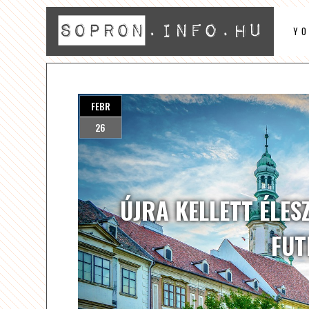
Y
FEBR
26
ÚJRA KELLETT ÉLES
FUT