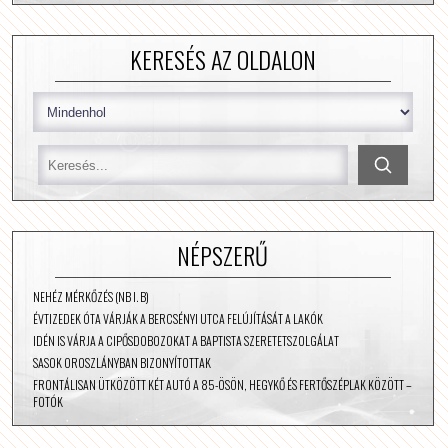
KERESÉS AZ OLDALON
NÉPSZERŰ
NEHÉZ MÉRKŐZÉS (NB I. B)
ÉVTIZEDEK ÓTA VÁRJÁK A BERCSÉNYI UTCA FELÚJÍTÁSÁT A LAKÓK
IDÉN IS VÁRJA A CIPŐSDOBOZOKAT A BAPTISTA SZERETETSZOLGÁLAT
SASOK OROSZLÁNYBAN BIZONYÍTOTTAK
FRONTÁLISAN ÜTKÖZÖTT KÉT AUTÓ A 85-ÖSÖN, HEGYKŐ ÉS FERTŐSZÉPLAK KÖZÖTT –
FOTÓK