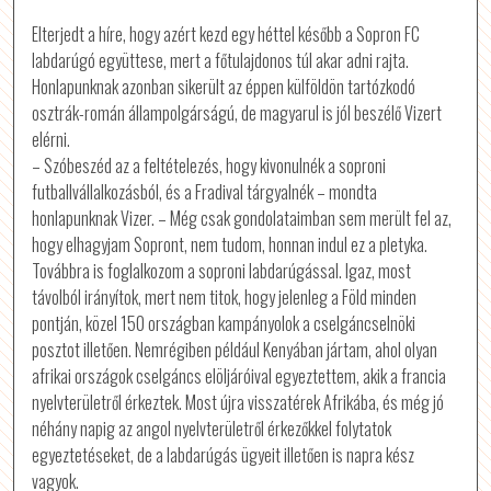
Elterjedt a híre, hogy azért kezd egy héttel később a Sopron FC
labdarúgó együttese, mert a főtulajdonos túl akar adni rajta.
Honlapunknak azonban sikerült az éppen külföldön tartózkodó
osztrák-román állampolgárságú, de magyarul is jól beszélő Vizert
elérni.
– Szóbeszéd az a feltételezés, hogy kivonulnék a soproni
futballvállalkozásból, és a Fradival tárgyalnék – mondta
honlapunknak Vizer. – Még csak gondolataimban sem merült fel az,
hogy elhagyjam Sopront, nem tudom, honnan indul ez a pletyka.
Továbbra is foglalkozom a soproni labdarúgással. Igaz, most
távolból irányítok, mert nem titok, hogy jelenleg a Föld minden
pontján, közel 150 országban kampányolok a cselgáncselnöki
posztot illetően. Nemrégiben például Kenyában jártam, ahol olyan
afrikai országok cselgáncs elöljáróival egyeztettem, akik a francia
nyelvterületről érkeztek. Most újra visszatérek Afrikába, és még jó
néhány napig az angol nyelvterületről érkezőkkel folytatok
egyeztetéseket, de a labdarúgás ügyeit illetően is napra kész
vagyok.