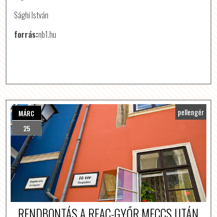
Sághi István
forrás:
nb1.hu
pellengér
MÁRC
25
RENDBONTÁS A REAC-GYŐR MECCS UTÁN