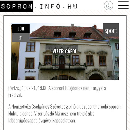
sport
JÚN
21
VIZER CÁFOL
Párizs, június 21., 18.00 A soproni tulajdonos nem tárgyal a
Fradival.
A Nemzetközi Cselgáncs Szövetség elnöki tisztjéért harcoló soproni
klubtulajdonos, Vizer László Máriusz nem titkolózik a
labdarúgócsapat jövőjével kapcsolatban.