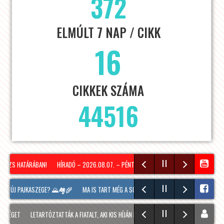
372
ELMÚLT 7 NAP / CIKK
16
CIKKEK SZÁMA
44516
ÓZS HATÁRÁBAN!
HÍRADÓ – 2026.08.07. – PÉNTEK – SOPRON TV
KÖZEL 11 000 TA
K ÚJ PAJKASZEGE? 🌄🏘️🌾
MA IS TART MÉG A SOPRONI BORÜNNEP, 20 ÓRAKOR A HOOL
ÉGET
LETARTÓZTATTÁK A FIATALT, AKI KIS HÍJÁN MEGÖLT EGY 28 ÉVES FÉRFIT SOPRONBA