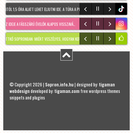
ÓL 1,5 ÓRA ALATT LEHET ELJUTNI IDE. A TÚRA A PREINER GSCHEID PARKOLÓBÓL INDUL É
tiktok
 IDEJE A FÁSSZÁRÚ ÉVELŐK ALAPOS VISSZAVÁ…
RÉGMÚLT KIRAKATA, AMÉLIE MÓDRA
TÉ
 SOPRONBAN: MIÉRT VESZÉLYES, HOGYAN KERÜLHETETT IDE, ÉS MIKOR SZABADUL FEL?
© Copyright 2026 |
Sopron.info.hu
| designed by:
tigaman
webdesign
developed by:
tigaman.com
free wordpress themes
snippets and plugins