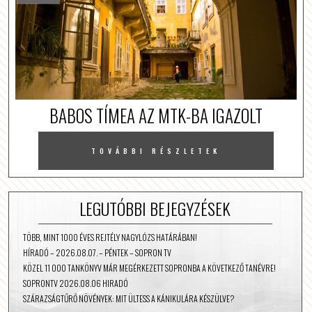
BABOS TÍMEA AZ MTK-BA IGAZOLT
TOVÁBBI RÉSZLETEK
LEGUTÓBBI BEJEGYZÉSEK
TÖBB, MINT 1000 ÉVES REJTÉLY NAGYLÓZS HATÁRÁBAN!
HÍRADÓ – 2026.08.07. – PÉNTEK – SOPRON TV
KÖZEL 11 000 TANKÖNYV MÁR MEGÉRKEZETT SOPRONBA A KÖVETKEZŐ TANÉVRE!
SOPRONTV 2026.08.06 HIRADÓ
SZÁRAZSÁGTŰRŐ NÖVÉNYEK: MIT ÜLTESS A KÁNIKULÁRA KÉSZÜLVE?