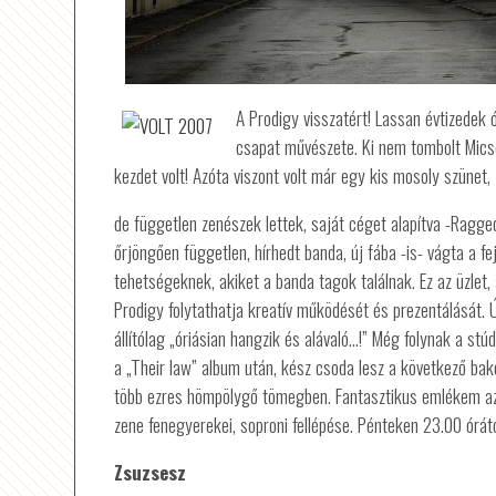
A Prodigy visszatért! Lassan évtizedek 
csapat művészete. Ki nem tombolt Mics
kezdet volt! Azóta viszont volt már egy kis mosoly szünet,
de független zenészek lettek, saját céget alapítva -Ragge
őrjöngően független, hírhedt banda, új fába -is- vágta a fej
tehetségeknek, akiket a banda tagok találnak. Ez az üzlet,
Prodigy folytathatja kreatív működését és prezentálását. 
állítólag „óriásian hangzik és alávaló…!” Még folynak a st
a „Their law” album után, kész csoda lesz a következő bake
több ezres hömpölygő tömegben. Fantasztikus emlékem az 
zene fenegyerekei, soproni fellépése. Pénteken 23.00 órától 
Zsuzsesz