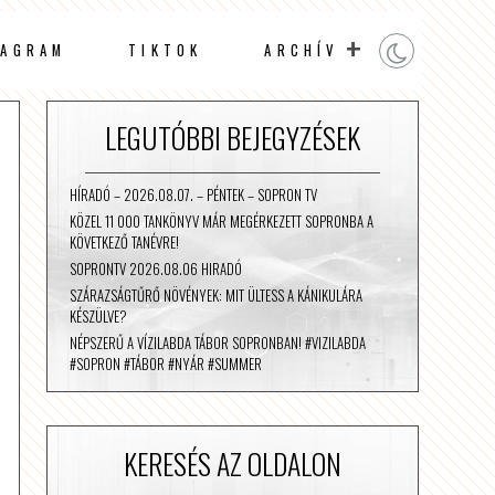
TAGRAM
TIKTOK
ARCHÍV
LEGUTÓBBI BEJEGYZÉSEK
HÍRADÓ – 2026.08.07. – PÉNTEK – SOPRON TV
KÖZEL 11 000 TANKÖNYV MÁR MEGÉRKEZETT SOPRONBA A
KÖVETKEZŐ TANÉVRE!
SOPRONTV 2026.08.06 HIRADÓ
SZÁRAZSÁGTŰRŐ NÖVÉNYEK: MIT ÜLTESS A KÁNIKULÁRA
KÉSZÜLVE?
NÉPSZERŰ A VÍZILABDA TÁBOR SOPRONBAN! #VIZILABDA
#SOPRON #TÁBOR #NYÁR #SUMMER
KERESÉS AZ OLDALON