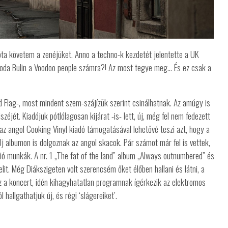
óta követem a zenéjüket. Anno a techno-k kezdetét jelentette a UK
oda Bulin a Voodoo people számra?! Az most tegye meg… És ez csak a
d Flag-, most mindent szem-szájízük szerint csinálhatnak. Az amúgy is
széjét. Kiadójuk pótlólagosan kijárat -is- lett, új, még fel nem fedezett
 az angol Cooking Vinyl kiadó támogatásával lehetővé teszi azt, hogy a
Új albumon is dolgoznak az angol skacok. Pár számot már fel is vettek,
údió munkák. A nr. 1 „The fat of the land” album „Always outnumbered” és
lit. Még Diákszigeten volt szerencsém őket élőben hallani és látni, a
a koncert, idén kihagyhatatlan programnak ígérkezik az elektromos
hallgathatjuk új, és régi ‘slágereiket’.