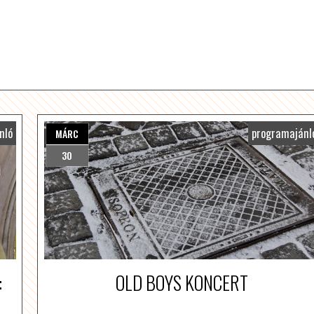
nló
programajánl
MÁRC
30
:
OLD BOYS KONCERT