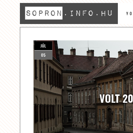
Y
JÚL
05
VOLT 2