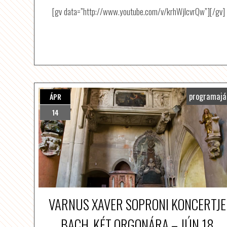
[gv data=”http://www.youtube.com/v/krhWjIcvrQw”][/gv]
programajá
ÁPR
14
VARNUS XAVER SOPRONI KONCERTJE
BACH, KÉT ORGONÁRA – JÚN.18.