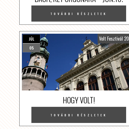
TOVÁBBI RÉSZLETEK
Volt Fesztivál 2
JÚL
05
HOGY VOLT!
TOVÁBBI RÉSZLETEK