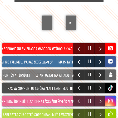
1#1
OR SOPRONBAN! #VIZILABDA #SOPRON #TÁBOR #NYÁR #SUMMER
HÍRADÓ – 2026.08.0
I KIS FALUNK ÚJ PAJKASZEGE? 🌄🏘️🌾
MA IS TART MÉG A SOPRONI BORÜNNEP, 20 ÓRA
ONT ÉS A TÉRSÉGET
LETARTÓZTATTÁK A FIATALT, AKI KIS HÍJÁN MEGÖLT EGY 28 ÉVES F
RAX 🏔️ SOPRONTÓL 1,5 ÓRA ALATT LEHET ELJUTNI IDE. A TÚRA A PREINER GSCHEID PA
tiktok
ONBA, ÍGY ELJÖTT AZ IDEJE A FÁSSZÁRÚ ÉVELŐK ALAPOS VISSZAVÁ…
RÉGMÚLT KIRAKATA,
ESZTES ZÚZOTTKŐ SOPRONBAN: MIÉRT VESZÉLYES, HOGYAN KERÜLHETETT IDE, ÉS MIKOR