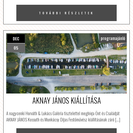
TOVÁBBI RÉSZLETEK
programajánló
DEC
05
AKNAY JÁNOS KIÁLLÍTÁSA
A nagycenki Horváth & Lukács Galéria tisztelettel meghívja Önt és Családját
AKNAY JÁNOS Kossuth és Munkácsy Díjas Festőművész kiállításának záró […]