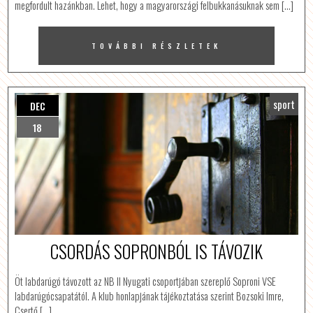
megfordult hazánkban. Lehet, hogy a magyarországi felbukkanásuknak sem […]
TOVÁBBI RÉSZLETEK
sport
DEC
18
CSORDÁS SOPRONBÓL IS TÁVOZIK
Öt labdarúgó távozott az NB II Nyugati csoportjában szereplő Soproni VSE
labdarúgócsapatától. A klub honlapjának tájékoztatása szerint Bozsoki Imre,
Csertő […]