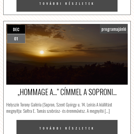
TOVÁBBI RÉSZLETEK
programajánló
DEC
01
„HOMMAGE A…” CÍMMEL A SOPRONI...
Helyszín Torony Galéria (Sopron, Szent György u. 14. Leírás A kiállítást
megnyitja: Soltra E. Tamás szobrász- és éremművész. A megnyitó […]
TOVÁBBI RÉSZLETEK