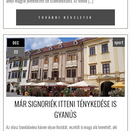
annyi magyar jelentkezett be számlanyitásra. Az elmúlt […]
TOVÁBBI RÉSZLETEK
sport
DEC
22
MÁR SIGNORIÉK ITTENI TÉNYKEDÉSE IS
GYANÚS
Az olasz bundalavina három olyan focistát, vezetőt is maga alá temetett, aki