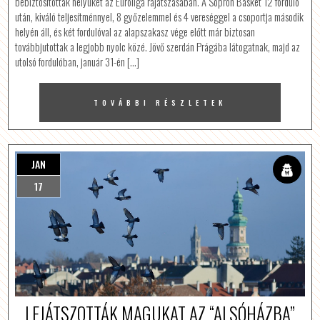
bebiztosították helyüket az Euroliga rájátszásában. A Sopron Basket 12 forduló
után, kiváló teljesítménnyel, 8 győzelemmel és 4 vereséggel a csoportja második
helyén áll, és két fordulóval az alapszakasz vége előtt már biztosan
továbbjutottak a legjobb nyolc közé. Jövő szerdán Prágába látogatnak, majd az
utolsó fordulóban, január 31-én […]
TOVÁBBI RÉSZLETEK
JAN
17
LEJÁTSZOTTÁK MAGUKAT AZ “ALSÓHÁZBA”