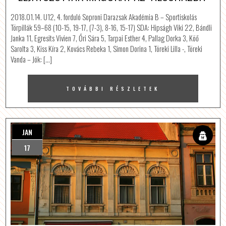
2018.01.14. U12, 4. forduló Soproni Darazsak Akadémia B – Sportiskolás
Törpillák 59–68 (10-15, 19-17, (7-3), 8-16, 15-17) SDA: Hipságh Viki 22, Bándli
Janka 11, Egresits Vivien 7, Őri Sára 5, Tarpai Esther 4, Pallag Dorka 3, Köő
Sarolta 3, Kiss Kíra 2, Kovács Rebeka 1, Simon Dorina 1, Töreki Lilla -, Töreki
Vanda – Jók: […]
TOVÁBBI RÉSZLETEK
JAN
17