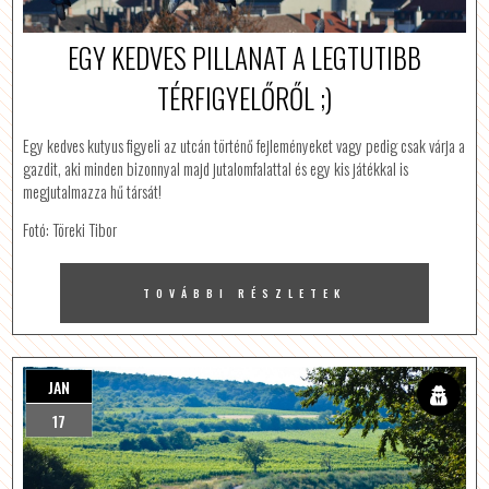
EGY KEDVES PILLANAT A LEGTUTIBB
TÉRFIGYELŐRŐL ;)
Egy kedves kutyus figyeli az utcán történő fejleményeket vagy pedig csak várja a
gazdit, aki minden bizonnyal majd jutalomfalattal és egy kis játékkal is
megjutalmazza hű társát!
Fotó: Töreki Tibor
TOVÁBBI RÉSZLETEK
JAN
17