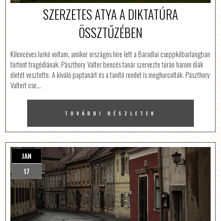
SZERZETES ATYA A DIKTATÚRA
ÖSSZTŰZÉBEN
Kilencéves lurkó voltam, amikor országos híre lett a Baradlai cseppkőbarlangban
történt tragédiának. Pászthory Valter bencés tanár szervezte túrán három diák
életét vesztette. A kiváló paptanárt és a tanító rendet is meghurcolták. Pászthory
Valtert cse…
TOVÁBBI RÉSZLETEK
JAN
17