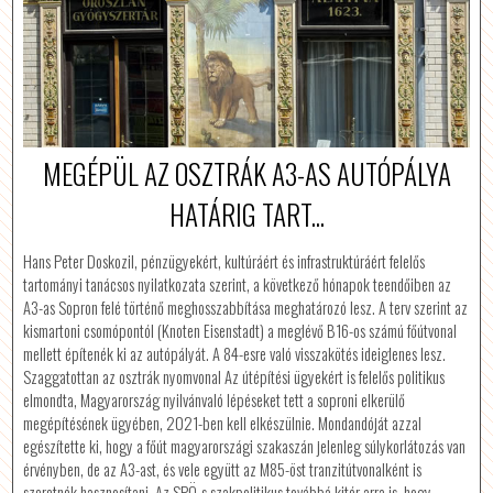
MEGÉPÜL AZ OSZTRÁK A3-AS AUTÓPÁLYA
HATÁRIG TART...
Hans Peter Doskozil, pénzügyekért, kultúráért és infrastruktúráért felelős
tartományi tanácsos nyilatkozata szerint, a következő hónapok teendőiben az
A3-as Sopron felé történő meghosszabbítása meghatározó lesz. A terv szerint az
kismartoni csomópontól (Knoten Eisenstadt) a meglévő B16-os számú főútvonal
mellett építenék ki az autópályát. A 84-esre való visszakötés ideiglenes lesz.
Szaggatottan az osztrák nyomvonal Az útépítési ügyekért is felelős politikus
elmondta, Magyarország nyilvánvaló lépéseket tett a soproni elkerülő
megépítésének ügyében, 2021-ben kell elkészülnie. Mondandóját azzal
egészítette ki, hogy a főút magyarországi szakaszán jelenleg súlykorlátozás van
érvényben, de az A3-ast, és vele együtt az M85-öst tranzitútvonalként is
szeretnék hasznosítani. Az SPÖ-s szakpolitikus továbbá kitér arra is, hogy