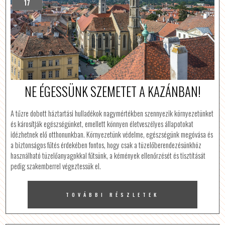
17
NE ÉGESSÜNK SZEMETET A KAZÁNBAN!
A tűzre dobott háztartási hulladékok nagymértékben szennyezik környezetünket
és károsítják egészségünket, emellett könnyen életveszélyes állapotokat
idézhetnek elő otthonunkban. Környezetünk védelme, egészségünk megóvása és
a biztonságos fűtés érdekében fontos, hogy csak a tüzelőberendezésünkhöz
használható tüzelőanyagokkal fűtsünk, a kémények ellenőrzését és tisztítását
pedig szakemberrel végeztessük el.
TOVÁBBI RÉSZLETEK