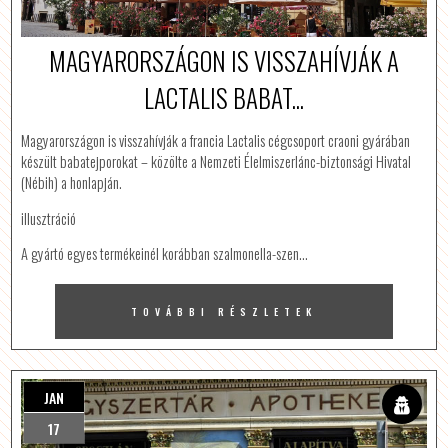
MAGYARORSZÁGON IS VISSZAHÍVJÁK A
LACTALIS BABAT...
Magyarországon is visszahívják a francia Lactalis cégcsoport craoni gyárában
készült babatejporokat – közölte a Nemzeti Élelmiszerlánc-biztonsági Hivatal
(Nébih) a honlapján.
illusztráció
A gyártó egyes termékeinél korábban szalmonella-szen…
TOVÁBBI RÉSZLETEK
JAN
17