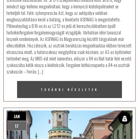
mindezt úgy kellene megvalósítani, hogy a környező kistelepüléseket se
terheljék túl. Fotó: cyberpress.hu Azt, hogy az autópálya valóban
meghosszabbításra kerül a határig, a fenntartó ASFINAG is megerősítette.
Pillanatnyilag a B16-os és az L212-es jelű út kereszteződésében épült
turbókörforgalom forgalomnagyságát vizsgálják. Várhatóan idén tavasszal
lesznek eredmények. Az ASFINAG és Magyarország közötti tárgyalások már
elkezdődtek. Hozzáteszik, az osztrák beruházás megvalósulása időben tervezett
elcsúszása miatt, a határszakasz megépítése csak közösen, az A3-as építésekor
történhet meg. Az M85-öst mint ismeretes, először a 84-es főút határ felé vezető
szakaszába kötik vissza a kivitelezők. Forgalom hétköznaponta a 84-es osztrák
szakaszán – Forrás: […]
TOVÁBBI RÉSZLETEK
JAN
17