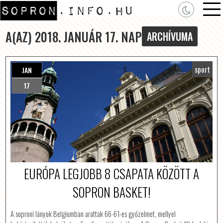
A(AZ) 2018. JANUÁR 17. NAP
ARCHÍVUMA
sport
JAN
17
EURÓPA LEGJOBB 8 CSAPATA KÖZÖTT A
SOPRON BASKET!
A soproni lányok Belgiumban arattak 66-61-es győzelmet, mellyel