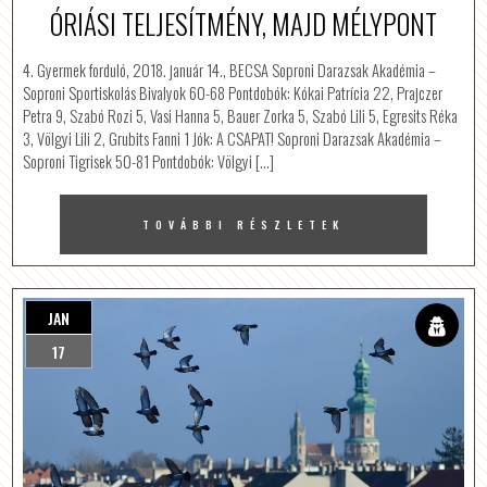
ÓRIÁSI TELJESÍTMÉNY, MAJD MÉLYPONT
4. Gyermek forduló, 2018. január 14., BECSA Soproni Darazsak Akadémia –
Soproni Sportiskolás Bivalyok 60-68 Pontdobók: Kókai Patrícia 22, Prajczer
Petra 9, Szabó Rozi 5, Vasi Hanna 5, Bauer Zorka 5, Szabó Lili 5, Egresits Réka
3, Völgyi Lili 2, Grubits Fanni 1 Jók: A CSAPAT! Soproni Darazsak Akadémia –
Soproni Tigrisek 50-81 Pontdobók: Völgyi […]
TOVÁBBI RÉSZLETEK
JAN
17