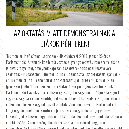
AZ OKTATÁS MIATT DEMONSTRÁLNAK A
DIÁKOK PÉNTEKEN!
“Ne menj suliba!” címmel szerveznek diáktüntetést 2018. január 19-ére a
Parlament elé. A tanulók kezdeményezése a gyenge oktatási rendszerre akarja
felhívni a figyelmet, amelynek kapcsán a szervezők több ezer résztvevőre
számítanak Budapesten. Ne menj suliba – demonstrálj az oktatásért #január19-
én! Ne menj suliba – demonstrálj az oktatásért #január19-én! Január 19-én
(pénteken) délelőtt ne menj suliba, délután 4-kor pedig közösen tüntetünk a
Parlament előtt az oktatási rendszer igazságtalanságai miatt! Álljunk ki együtt
egy igazságosabb, modernebb, diákközpontú oktatási rendszerért, amelyben a
diákok nem lesznek agyonhajszolt zombik! Vonuljunk együtt a Parlament elé,
hogy egy demonstráció keretében jelezzük: a magyar diákság egy nagy
közösség, akik tesznek egy jobb oktatásért, akik kiállnak egy mindenki számára
élhető jövőért! A rendezvény diákok szervezésében valósul meg, de a
demonstráción korosztálytól függetlenül számítunk mindenki csatlakozására, aki