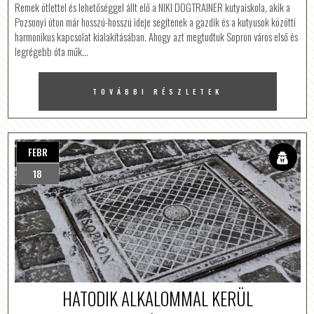
Remek ötlettel és lehetőséggel állt elő a NIKI DOGTRAINER kutyaiskola, akik a
Pozsonyi úton már hosszú-hosszú ideje segítenek a gazdik és a kutyusok közötti
harmonikus kapcsolat kialakításában. Ahogy azt megtudtuk Sopron város első és
legrégebb óta műk…
TOVÁBBI RÉSZLETEK
FEBR
18
HATODIK ALKALOMMAL KERÜL