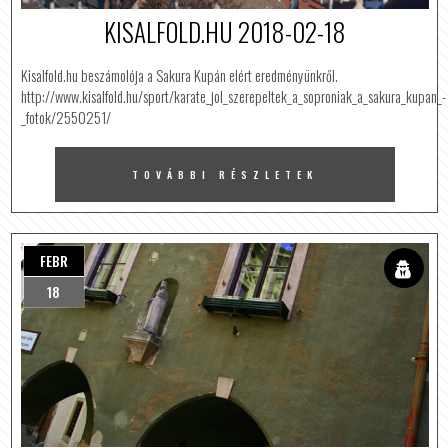
KISALFOLD.HU 2018-02-18
Kisalfold.hu beszámolója a Sakura Kupán elért eredményünkről.
http://www.kisalfold.hu/sport/karate_jol_szerepeltek_a_soproniak_a_sakura_kupan_-
_fotok/2550251/
TOVÁBBI RÉSZLETEK
FEBR
18