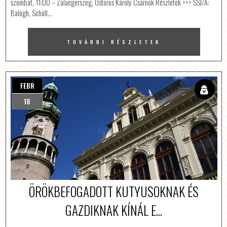
szombat, 11:00 – Zalaegerszeg, Ostoros Károly Csarnok Részletek >>> SSI/A:
Balogh, Schöll…
TOVÁBBI RÉSZLETEK
FEBR
18
ÖRÖKBEFOGADOTT KUTYUSOKNAK ÉS
GAZDIKNAK KÍNÁL E...