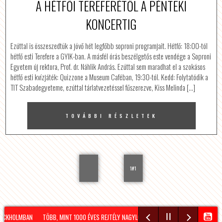
A HÉTFŐI TEREFERÉTŐL A PÉNTEKI
KONCERTIG
Ezúttal is összeszedtük a jövő hét legfőbb soproni programjait. Hétfő: 18:00-tól
hétfő esti Terefere a GYIK-ban. A másfél órás beszélgetős este vendége a Soproni
Egyetem új rektora, Prof. dr. Náhlik András. Ezúttal sem maradhat el a szokásos
hétfő esti kvízjáték: Quizzone a Museum Caféban, 19:30-tól. Kedd: Folytatódik a
TIT Szabadegyeteme, ezúttal tárlatvezetéssel fűszerezve, Kiss Melinda […]
TOVÁBBI RÉSZLETEK
1#1
HOLMBAN
TÖBB, MINT 1000 ÉVES REJTÉLY NAGYLÓZS HATÁRÁBAN!
HÍRADÓ – 2026.0