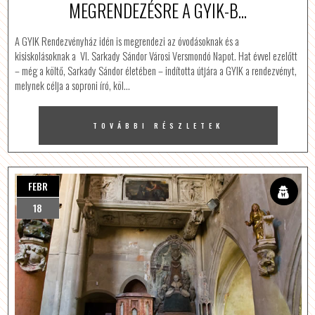
MEGRENDEZÉSRE A GYIK-B...
A GYIK Rendezvényház idén is megrendezi az óvodásoknak és a
kisiskolásoknak a VI. Sarkady Sándor Városi Versmondó Napot. Hat évvel ezelőtt
– még a költő, Sarkady Sándor életében – indította útjára a GYIK a rendezvényt,
melynek célja a soproni író, köl…
TOVÁBBI RÉSZLETEK
FEBR
18