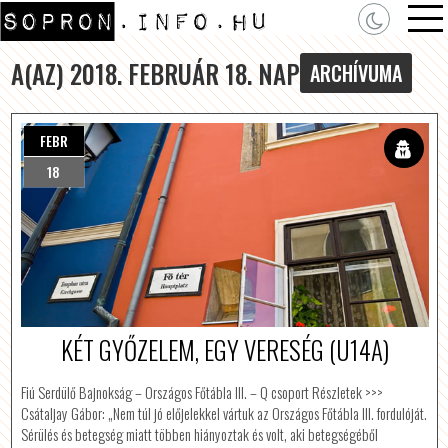
A(AZ) 2018. FEBRUÁR 18. NAP
ARCHÍVUMA
FEBR
18
KÉT GYŐZELEM, EGY VERESÉG (U14A)
Fiú Serdülő Bajnokság – Országos Főtábla III. – Q csoport Részletek >>>
Csátaljay Gábor: „Nem túl jó előjelekkel vártuk az Országos Főtábla III. fordulóját.
Sérülés és betegség miatt többen hiányoztak és volt, aki betegségéből