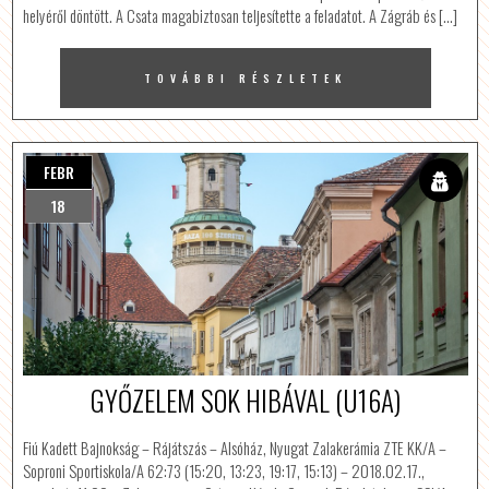
helyéről döntött. A Csata magabiztosan teljesítette a feladatot. A Zágráb és […]
TOVÁBBI RÉSZLETEK
FEBR
18
GYŐZELEM SOK HIBÁVAL (U16A)
Fiú Kadett Bajnokság – Rájátszás – Alsóház, Nyugat Zalakerámia ZTE KK/A –
Soproni Sportiskola/A 62:73 (15:20, 13:23, 19:17, 15:13) – 2018.02.17.,