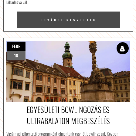
lábadozva vál…
TOVÁBBI RÉSZLETEK
FEBR
18
EGYESÜLETI BOWLINGOZÁS ÉS
ULTRABALATON MEGBESZÉLÉS
Vasárnapi pihentető programként elmentünk egy jót bowlingozni. Közben