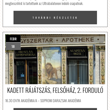
megbeszélést is tartottunk az Ultrabalatonon induló csapatnak.
TOVÁBBI RÉSZLETEK
FEBR
18
KADETT RÁJÁTSZÁS, FELSŐHÁZ, 2. FORDULÓ
16.30 DVTK AKADÉMIA/A – SOPRONI DARAZSAK AKADÉMIA