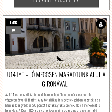
TOVÁBBI RÉSZLETEK
FEBR
18
U14 IYT – JÓ MECCSEN MARADTUNK ALUL A
GIRONÁVAL...
Az U14-es nemzetközi tornánk harmadik játéknapja már a csoportok
végeredményéről döntött. A nyitó találkozón a pécsiek jobban kezdtek, de a
harmadik negyedben 20 pontot hoztak rajtuk a csehek, akik a mérkőzést is
behúzták. A Csata DSE és a Zsíros Akadémia összecsapása a csoport első