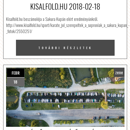
KISALFOLD.HU 2018-02-18
Kisalfold.hu beszámolója a Sakura Kupán elért eredményünkről.
http://www.kisalfold.hu/sport/karate_jol_szerepeltek_a_soproniak_a_sakura_kupan_-
_fotok/2550251/
TOVÁBBI RÉSZLETEK
zene
FEBR
18