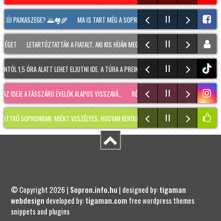
 PAJKASZEGE? 🌄🏘️🌾
MA IS TART MÉG A SOPRONI BORÜNNEP, 20 ÓRAKOR A HOOLIGAN
LETARTÓZTATTÁK A FIATALT, AKI KIS HÍJÁN MEGÖLT EGY 28 ÉVES FÉRFIT SOPRONBAN
,5 ÓRA ALATT LEHET ELJUTNI IDE. A TÚRA A PREINER GSCHEID PARKOLÓBÓL INDUL ÉS 105
tiktok
E A FÁSSZÁRÚ ÉVELŐK ALAPOS VISSZAVÁ…
RÉGMÚLT KIRAKATA, AMÉLIE MÓDRA
TÉLEN I
ONBAN: MIÉRT VESZÉLYES, HOGYAN KERÜLHETETT IDE, ÉS MIKOR SZABADUL FEL?
PÁR
© Copyright 2026 |
Sopron.info.hu
| designed by:
tigaman
webdesign
developed by:
tigaman.com
free wordpress themes
snippets and plugins