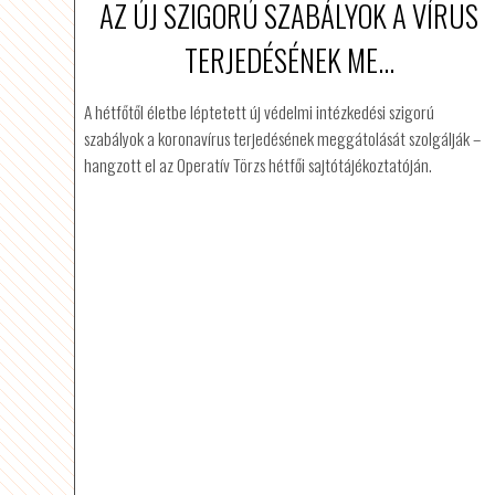
AZ ÚJ SZIGORÚ SZABÁLYOK A VÍRUS
TERJEDÉSÉNEK ME...
A hétfőtől életbe léptetett új védelmi intézkedési szigorú
szabályok a koronavírus terjedésének meggátolását szolgálják –
hangzott el az Operatív Törzs hétfői sajtótájékoztatóján.