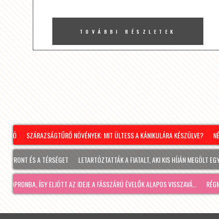
TOVÁBBI RÉSZLETEK
SZÁRAZSÁGTŰRŐ NÖVÉNYEK: MIT ÜLTESS A KÁNIKULÁRA KÉSZÜLVE?
NÉPSZE
MIN
NT ÉS A TÉRSÉGET
LETARTÓZTATTÁK A FIATALT, AKI KIS HÍJÁN MEGÖLT EGY 28 ÉV
BA, ÍGY ELJÖTT AZ IDEJE A FÁSSZÁRÚ ÉVELŐK ALAPOS VISSZAVÁ…
RÉGMÚLT KIRAKA