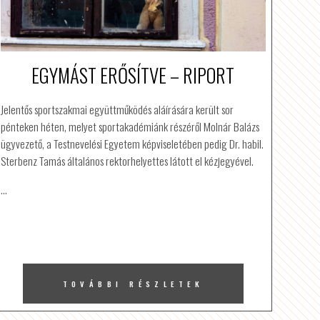
EGYMÁST ERŐSÍTVE – RIPORT
Jelentős sportszakmai együttműködés aláírására került sor
pénteken héten, melyet sportakadémiánk részéről Molnár Balázs
ügyvezető, a Testnevelési Egyetem képviseletében pedig Dr. habil.
Sterbenz Tamás általános rektorhelyettes látott el kézjegyével.
…
TOVÁBBI RÉSZLETEK