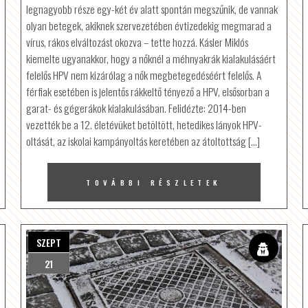
legnagyobb része egy-két év alatt spontán megszűnik, de vannak
olyan betegek, akiknek szervezetében évtizedekig megmarad a
vírus, rákos elváltozást okozva – tette hozzá. Kásler Miklós
kiemelte ugyanakkor, hogy a nőknél a méhnyakrák kialakulásáért
felelős HPV nem kizárólag a nők megbetegedéséért felelős. A
férfiak esetében is jelentős rákkeltő tényező a HPV, elsősorban a
garat- és gégerákok kialakulásában. Felidézte: 2014-ben
vezették be a 12. életévüket betöltött, hetedikes lányok HPV-
oltását, az iskolai kampányoltás keretében az átoltottság […]
TOVÁBBI RÉSZLETEK
SZEPT
21