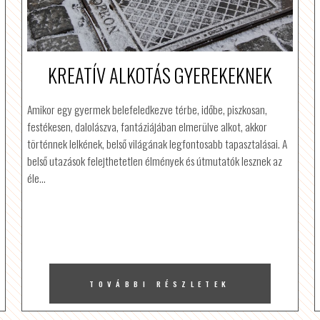
KREATÍV ALKOTÁS GYEREKEKNEK
Amikor egy gyermek belefeledkezve térbe, időbe, piszkosan,
festékesen, dalolászva, fantáziájában elmerülve alkot, akkor
történnek lelkének, belső világának legfontosabb tapasztalásai. A
belső utazások felejthetetlen élmények és útmutatók lesznek az
éle…
TOVÁBBI RÉSZLETEK