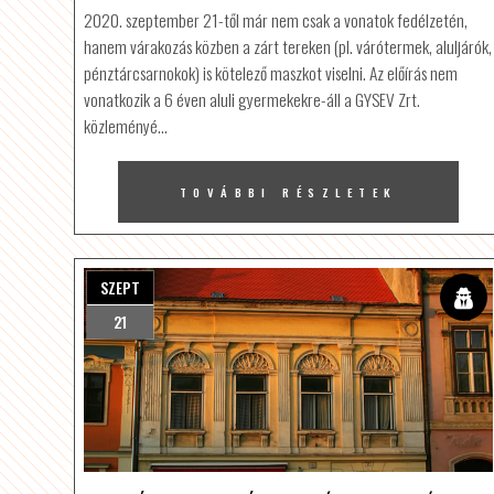
2020. szeptember 21-től már nem csak a vonatok fedélzetén,
hanem várakozás közben a zárt tereken (pl. várótermek, aluljárók,
pénztárcsarnokok) is kötelező maszkot viselni. Az előírás nem
vonatkozik a 6 éven aluli gyermekekre-áll a GYSEV Zrt.
közleményé…
TOVÁBBI RÉSZLETEK
SZEPT
21