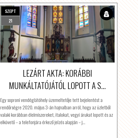
SZEPT
21
LEZÁRT AKTA: KORÁBBI
MUNKÁLTATÓJÁTÓL LOPOTT A S...
Egy soproni vendéglátóhely üzemeltetője tett bejelentést a
rendőrségre 2020. május 3-án hajnalban arról, hogy az üzletből
valaki korábban élelmiszereket, italokat, vegyi árukat lopott és az
elkövető – a telefonjára érkező jelzés alapján – j…