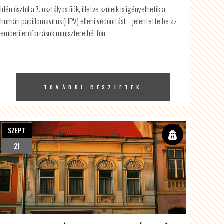
Idén ősztől a 7. osztályos fiúk, illetve szüleik is igényelhetik a
humán papillomavírus (HPV) elleni védőoltást – jelentette be az
emberi erőforrások minisztere hétfőn.
TOVÁBBI RÉSZLETEK
SZEPT
21