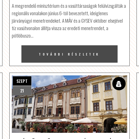
A megrendelő minisztérium és a vasúttársaságok felülvizsgálták a
regionális vonalakon június 6-tól bevezetett, ideiglenes
járványügyi menetrendeket. A MÁV és a GYSEV október elsejével
tíz vasútvonalon állítja vissza az eredeti menetrendet, a
pótlóbuszo…
TOVÁBBI RÉSZLETEK
SZEPT
21