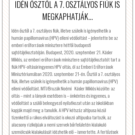
IDÉN ŐSZTŐL A 7. OSZTÁLYOS FIÚK IS
MEGKAPHATJÁK...
Idén ősztől a 7. osztályos fiúk, illetve szüleik is igényelhetik a
humán papillomavírus (HPV) elleni védőoltást – jelentette be az
emberi erőforrások minisztere hétfői budapesti
sajtótájékoztatóján. Budapest, 2020. szeptember 21. Kásler
Miklós, az emberi erőforrások minisztere sajtótájékoztatót tart a
fiúk HPV-oltásáringyenes HPV oltás, ól az Emberi Erőforrások
Minisztériumában 2020. szeptember 21-én. Ősztõl a 7. osztályos
fiúk, illetve szüleik is igényelhetik a humán papillomavírus (HPV)
elleni védőoltást. MTI/Bruzák Noémi Kásler Miklós közölte: az
oltás – mint a lányok esetében is – önkéntes és ingyenes, a
védőoltást a szülői beleegyező nyilatkozat után az iskolákban
kapják majd meg a tanulók. A HPV kétszáz altípusa közül
tizenkettő a rákos elváltozást is okozó altípusba tartozik, az
alacsony rizikójúak a nemi szervek bőrfelületén kialakuló
szemölcsök kialakulását idézhetik elő – ismertette. A fertőzések