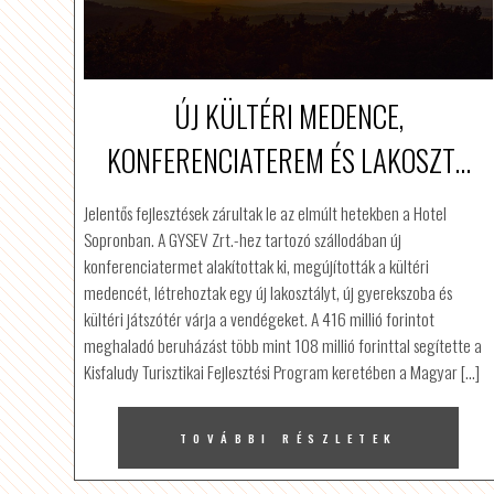
ÚJ KÜLTÉRI MEDENCE,
KONFERENCIATEREM ÉS LAKOSZT...
Jelentős fejlesztések zárultak le az elmúlt hetekben a Hotel
Sopronban. A GYSEV Zrt.-hez tartozó szállodában új
konferenciatermet alakítottak ki, megújították a kültéri
medencét, létrehoztak egy új lakosztályt, új gyerekszoba és
kültéri játszótér várja a vendégeket. A 416 millió forintot
meghaladó beruházást több mint 108 millió forinttal segítette a
Kisfaludy Turisztikai Fejlesztési Program keretében a Magyar […]
TOVÁBBI RÉSZLETEK