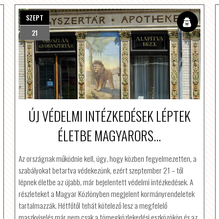
SZEPT
21
ÚJ VÉDELMI INTÉZKEDÉSEK LÉPTEK
ÉLETBE MAGYARORS...
Az országnak működnie kell, úgy, hogy közben fegyelmezetten, a
szabályokat betartva védekezünk, ezért szeptember 21 – től
lépnek életbe az újabb, már bejelentett védelmi intézkedések. A
részleteket a Magyar Közlönyben megjelent kormányrendeletek
tartalmazzák. Hétfőtől tehát kötelező lesz a megfelelő
maszkviselés már nem csak a tömegközlekedési eszközökön és az