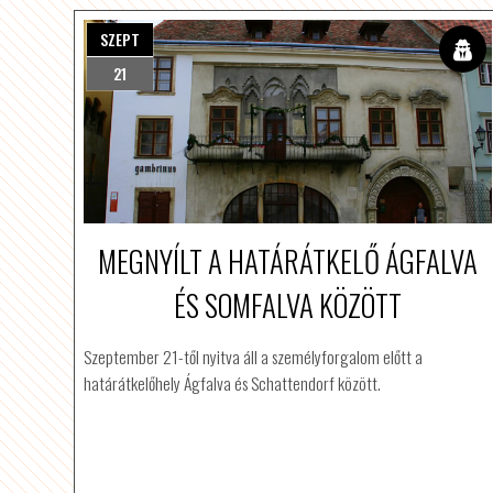
SZEPT
21
MEGNYÍLT A HATÁRÁTKELŐ ÁGFALVA
ÉS SOMFALVA KÖZÖTT
Szeptember 21-től nyitva áll a személyforgalom előtt a
határátkelőhely Ágfalva és Schattendorf között.