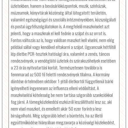
üzletekben, hanem a bevásárlóközpontok, mozik, színházak,
múzeumok, könyvtárak közönség által látogatott területén,
valamint egészségügyi és szociális intézményekben, közszolgálati
és postai ügyfélszolgálatokon is. A megfelelő maszkviselet azt
jelenti, hogy a maszknak el kell fednie a szájat és az orrot is.
Fontos változás az is, hogy valóban maszkot kell viselni, nem elég
például sállal vagy kendővel eltakarni a szájat. Ugyancsak hétfőtől
lép életbe PCR-tesztek hatósági ára, valamint a zenés, táncos
rendezvények, a vendéglátó üzletek és szórakozóhelyek esetében
a 23 órás nyitvatartási korlát. Természetesen továbbra is
fennmarad az 500 fő feletti rendezvények tilalma. A kormány
döntése értelmében október 1-jétől életkortól függetlenül bárki
igényelheti ingyenesen az influenza elleni védőoltást. A
maszkviselési kötelesség be nem tartása szigorúbb szankciókkal
fog járni. A tömegközlekedési eszközről leszállítható lesz az, aki
nem visel maszkot, és emellett akár 50 ezer forintra lesz
bírságolható. Még szigorúbb lehet a büntetés, ha az illető
együttműködése hiányában megzavarja a közösségi közlekedést,