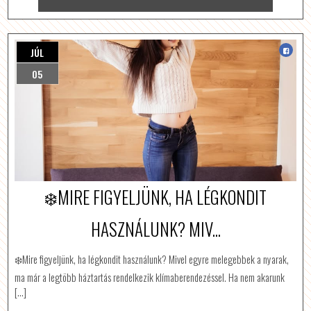
JÚL
05
❄️MIRE FIGYELJÜNK, HA LÉGKONDIT
HASZNÁLUNK? MIV...
❄️Mire figyeljünk, ha légkondit használunk? Mivel egyre melegebbek a nyarak,
ma már a legtöbb háztartás rendelkezik klímaberendezéssel. Ha nem akarunk
[…]