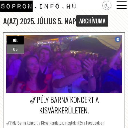
A(AZ) 2025. JÚLIUS 5. NAP
ARCHÍVUMA
JÚL
05
🎷PÉLY BARNA KONCERT A
KISVÁRKERÜLETEN.
🎷Pély Barna koncert a Kisvárkerületen. megtekintés a Facebook-on