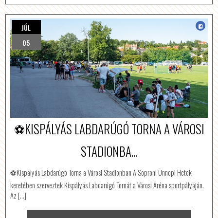
JÚL
05
⚽️KISPÁLYÁS LABDARÚGÓ TORNA A VÁROSI
STADIONBA...
⚽️Kispályás Labdarúgó Torna a Városi Stadionban A Soproni Ünnepi Hetek
keretében szerveztek Kispályás Labdarúgó Tornát a Városi Aréna sportpályáján.
Az […]