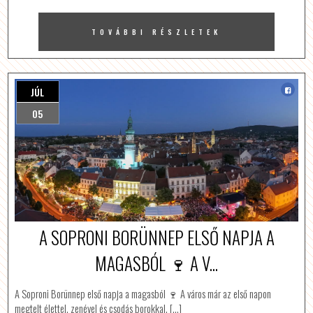
TOVÁBBI RÉSZLETEK
JÚL
05
A SOPRONI BORÜNNEP ELSŐ NAPJA A
MAGASBÓL 🍷 A V...
A Soproni Borünnep első napja a magasból 🍷 A város már az első napon
megtelt élettel, zenével és csodás borokkal, […]