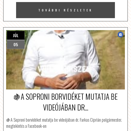
TOVÁBBI RÉSZLETEK
JÚL
05
🍇A SOPRONI BORVIDÉKET MUTATJA BE
VIDEÓJÁBAN DR...
🍇A Soproni borvidéket mutatja be videójában dr. Farkas Ciprián polgármester.
megtekintés a Facebook-on