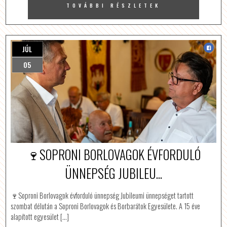
TOVÁBBI RÉSZLETEK
JÚL
05
🍷SOPRONI BORLOVAGOK ÉVFORDULÓ
ÜNNEPSÉG JUBILEU...
🍷Soproni Borlovagok évforduló ünnepség Jubileumi ünnepséget tartott
szombat délután a Soproni Borlovagok és Borbarátok Egyesülete. A 15 éve
alapított egyesület […]