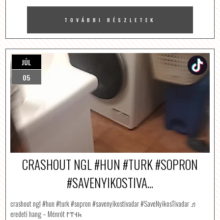
TOVÁBBI RÉSZLETEK
JÚL
TikTok
05
CRASHOUT NGL #HUN #TURK #SOPRON
#SAVENYIKOSTIVA...
crashout ngl #hun #turk #sopron #savenyikostivadar #SaveNyikosTivadar ♬
eredeti hang – Ménrót 𐱅𐰭𐰼𐰃