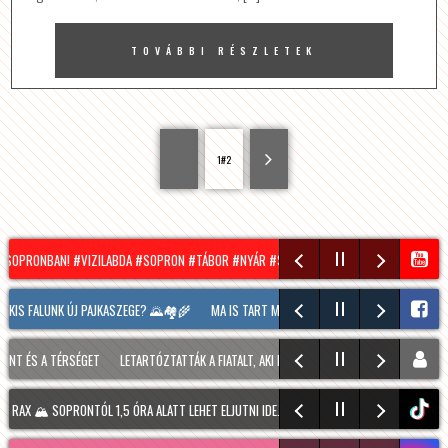
TOVÁBBI RÉSZLETEK
1#2
OPRONBAN! #VIZILABDA #SOPRON #TÁBOR #NYÁR #SUMMER
HÍRADÓ – 2026.08.05. –
 FALUNK ÚJ PAJKASZEGE? 🌄🏘️🌾
MA IS TART MÉG A SOPRONI BORÜNNEP, 20 ÓRAKOR A
 A TÉRSÉGET
LETARTÓZTATTÁK A FIATALT, AKI KIS HÍJÁN MEGÖLT EGY 28 ÉVES FÉRFIT 
️ SOPRONTÓL 1,5 ÓRA ALATT LEHET ELJUTNI IDE. A TÚRA A PREINER GSCHEID PARKOLÓBÓ
tiktok