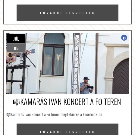
TOVÁBBI RÉSZLETEK
JÚL
05
🎼KAMARÁS IVÁN KONCERT A FŐ TÉREN!
🎼Kamarás Iván koncert a Fő téren! megtekintés a Facebook-on
TOVÁBBI RÉSZLETEK