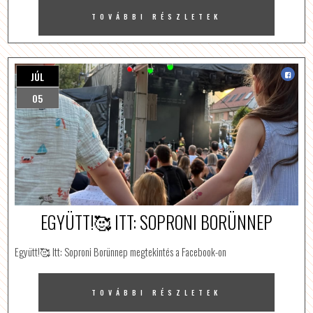
TOVÁBBI RÉSZLETEK
JÚL
05
EGYÜTT!🥰 ITT: SOPRONI BORÜNNEP
Együtt!🥰 Itt: Soproni Borünnep megtekintés a Facebook-on
TOVÁBBI RÉSZLETEK