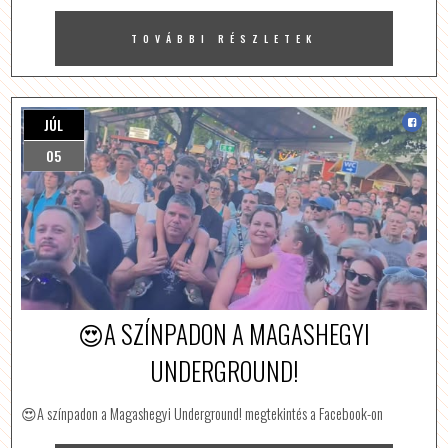
TOVÁBBI RÉSZLETEK
JÚL
05
😍A SZÍNPADON A MAGASHEGYI
UNDERGROUND!
😍A színpadon a Magashegyi Underground! megtekintés a Facebook-on