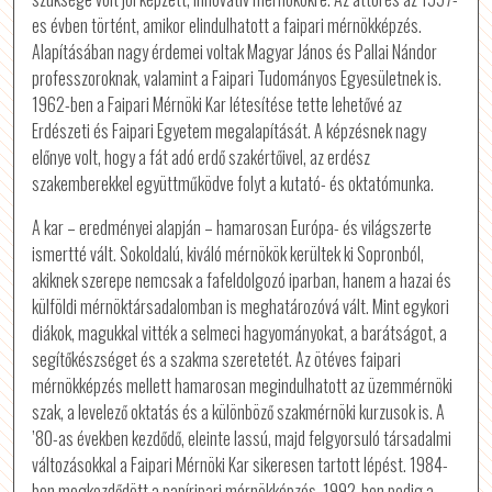
es évben történt, amikor elindulhatott a faipari mérnökképzés.
Alapításában nagy érdemei voltak Magyar János és Pallai Nándor
professzoroknak, valamint a Faipari Tudományos Egyesületnek is.
1962-ben a Faipari Mérnöki Kar létesítése tette lehetővé az
Erdészeti és Faipari Egyetem megalapítását. A képzésnek nagy
előnye volt, hogy a fát adó erdő szakértőivel, az erdész
szakemberekkel együttműködve folyt a kutató- és oktatómunka.
A kar – eredményei alapján – hamarosan Európa- és világszerte
ismertté vált. Sokoldalú, kiváló mérnökök kerültek ki Sopronból,
akiknek szerepe nemcsak a fafeldolgozó iparban, hanem a hazai és
külföldi mérnöktársadalomban is meghatározóvá vált. Mint egykori
diákok, magukkal vitték a selmeci hagyományokat, a barátságot, a
segítőkészséget és a szakma szeretetét. Az ötéves faipari
mérnökképzés mellett hamarosan megindulhatott az üzemmérnöki
szak, a levelező oktatás és a különböző szakmérnöki kurzusok is. A
’80-as években kezdődő, eleinte lassú, majd felgyorsuló társadalmi
változásokkal a Faipari Mérnöki Kar sikeresen tartott lépést. 1984-
ben megkezdődött a papíripari mérnökképzés, 1992-ben pedig a