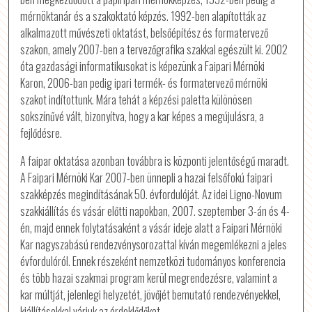
mérnöktanár és a szakoktató képzés. 1992-ben alapították az
alkalmazott művészeti oktatást, belsőépítész és formatervező
szakon, amely 2007-ben a tervezőgrafika szakkal egészült ki. 2002
óta gazdasági informatikusokat is képezünk a Faipari Mérnöki
Karon, 2006-ban pedig ipari termék- és formatervező mérnöki
szakot indítottunk. Mára tehát a képzési paletta különösen
sokszínűvé vált, bizonyítva, hogy a kar képes a megújulásra, a
fejlődésre.
A faipar oktatása azonban továbbra is központi jelentőségű maradt.
A Faipari Mérnöki Kar 2007-ben ünnepli a hazai felsőfokú faipari
szakképzés megindításának 50. évfordulóját. Az idei Ligno-Novum
szakkiállítás és vásár előtti napokban, 2007. szeptember 3-án és 4-
én, majd ennek folytatásaként a vásár ideje alatt a Faipari Mérnöki
Kar nagyszabású rendezvénysorozattal kíván megemlékezni a jeles
évfordulóról. Ennek részeként nemzetközi tudományos konferencia
és több hazai szakmai program kerül megrendezésre, valamint a
kar múltját, jelenlegi helyzetét, jövőjét bemutató rendezvényekkel,
kiállításokkal várjuk az érdeklődőket.