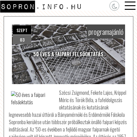
programajánló
SZEPT
03
50 ÉVES A FAIPARI FELSŐOKTATÁS
Szécsi Zsigmond, Fekete Lajos, Krippel
Móric és Török Béla, a fafeldolgozás
oktatásának és kutatásának
legnevesebb hazai úttörői a Bányamérnöki és Erdőmérnöki Főiskola
Sopronba kerülése után többször próbálkoztak önálló faipari képzés
indításával. Az ’50-es években a fejlődő magyar faiparnak égető
szüksége volt jól képzett, innovatív mérnökökre. Az áttörés az 1957-