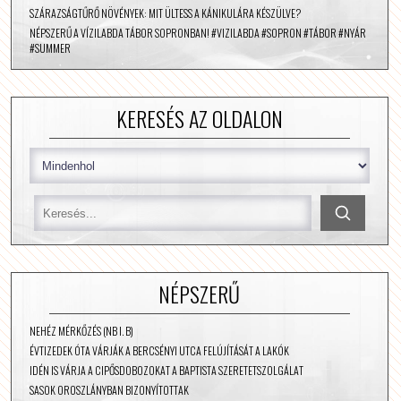
SZÁRAZSÁGTŰRŐ NÖVÉNYEK: MIT ÜLTESS A KÁNIKULÁRA KÉSZÜLVE?
NÉPSZERŰ A VÍZILABDA TÁBOR SOPRONBAN! #VIZILABDA #SOPRON #TÁBOR #NYÁR
#SUMMER
KERESÉS AZ OLDALON
NÉPSZERŰ
NEHÉZ MÉRKŐZÉS (NB I. B)
ÉVTIZEDEK ÓTA VÁRJÁK A BERCSÉNYI UTCA FELÚJÍTÁSÁT A LAKÓK
IDÉN IS VÁRJA A CIPŐSDOBOZOKAT A BAPTISTA SZERETETSZOLGÁLAT
SASOK OROSZLÁNYBAN BIZONYÍTOTTAK