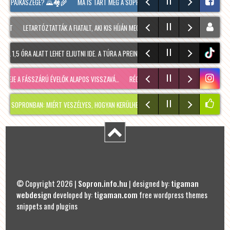
J PAJKASZEGE? 🌄🏘️🌾
MA IS TART MÉG A SOPRONI BORÜNNEP, 20 ÓRAKOR A HOOLIGA
LETARTÓZTATTÁK A FIATALT, AKI KIS HÍJÁN MEGÖLT EGY 28 ÉVES FÉRFIT SOPRONBAN
,5 ÓRA ALATT LEHET ELJUTNI IDE. A TÚRA A PREINER GSCHEID PARKOLÓBÓL INDUL ÉS 105
tiktok
E A FÁSSZÁRÚ ÉVELŐK ALAPOS VISSZAVÁ…
RÉGMÚLT KIRAKATA, AMÉLIE MÓDRA
TÉLEN I
ONBAN: MIÉRT VESZÉLYES, HOGYAN KERÜLHETETT IDE, ÉS MIKOR SZABADUL FEL?
PÁR
© Copyright 2026 |
Sopron.info.hu
| designed by:
tigaman
webdesign
developed by:
tigaman.com
free wordpress themes
snippets and plugins