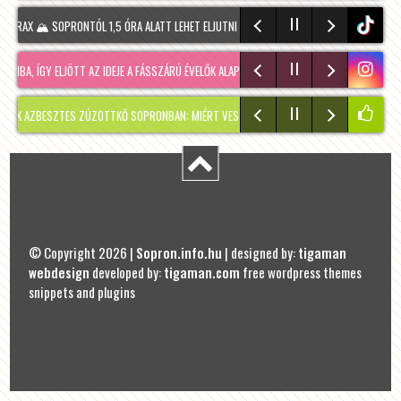
RAX 🏔️ SOPRONTÓL 1,5 ÓRA ALATT LEHET ELJUTNI IDE. A TÚRA A PREINER GSCHEID PAR
tiktok
BA, ÍGY ELJÖTT AZ IDEJE A FÁSSZÁRÚ ÉVELŐK ALAPOS VISSZAVÁ…
RÉGMÚLT KIRAKATA, A
AZBESZTES ZÚZOTTKŐ SOPRONBAN: MIÉRT VESZÉLYES, HOGYAN KERÜLHETETT IDE, ÉS MI
© Copyright 2026 |
Sopron.info.hu
| designed by:
tigaman
webdesign
developed by:
tigaman.com
free wordpress themes
snippets and plugins