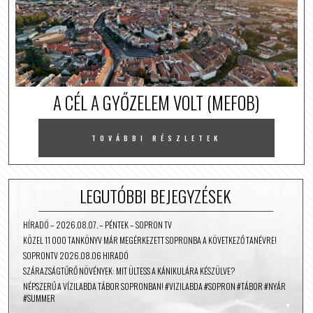
A CÉL A GYŐZELEM VOLT (MEFOB)
TOVÁBBI RÉSZLETEK
LEGUTÓBBI BEJEGYZÉSEK
HÍRADÓ – 2026.08.07. – PÉNTEK – SOPRON TV
KÖZEL 11 000 TANKÖNYV MÁR MEGÉRKEZETT SOPRONBA A KÖVETKEZŐ TANÉVRE!
SOPRONTV 2026.08.06 HIRADÓ
SZÁRAZSÁGTŰRŐ NÖVÉNYEK: MIT ÜLTESS A KÁNIKULÁRA KÉSZÜLVE?
NÉPSZERŰ A VÍZILABDA TÁBOR SOPRONBAN! #VIZILABDA #SOPRON #TÁBOR #NYÁR
#SUMMER