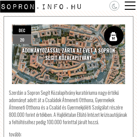
DEC
20
ADOMÁNYOZÁSSAL ZÁRTA AZ ÉVET A SOPRON
SEGÍT KÖZALAPÍTVÁNY
Szerdán a Sopron Segít Közalapítvány kuratóriuma nagy értékű
adományt adott át a Családok Átmeneti Otthona, Gyermekek
Átmeneti Otthona és a Család és Gyermekjóléti Szolgálat részére
800.000 forint értékben. A Hajléktalan Ellátó Intézet krízisautójának
a feltöltéséhez pedig 100.000 forinttal járult hozzá.
tovább: