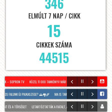
346
ELMÚLT 7 NAP / CIKK
15
CIKKEK SZÁMA
44515
NTEK – SOPRON TV
KÖZEL 11 000 TANKÖNYV MÁR MEGÉRKEZETT SOPRONBA A KÖVETKEZ
I KIS FALUNK ÚJ PAJKASZEGE? 🌄🏘️🌾
MA IS TART MÉG A SOPRONI BORÜNNEP, 20 ÓRA
NT ÉS A TÉRSÉGET
LETARTÓZTATTÁK A FIATALT, AKI KIS HÍJÁN MEGÖLT EGY 28 ÉVES FÉ