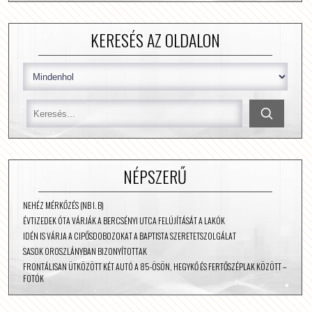
KERESÉS AZ OLDALON
NÉPSZERŰ
NEHÉZ MÉRKŐZÉS (NB I. B)
ÉVTIZEDEK ÓTA VÁRJÁK A BERCSÉNYI UTCA FELÚJÍTÁSÁT A LAKÓK
IDÉN IS VÁRJA A CIPŐSDOBOZOKAT A BAPTISTA SZERETETSZOLGÁLAT
SASOK OROSZLÁNYBAN BIZONYÍTOTTAK
FRONTÁLISAN ÜTKÖZÖTT KÉT AUTÓ A 85-ÖSÖN, HEGYKŐ ÉS FERTŐSZÉPLAK KÖZÖTT –
FOTÓK