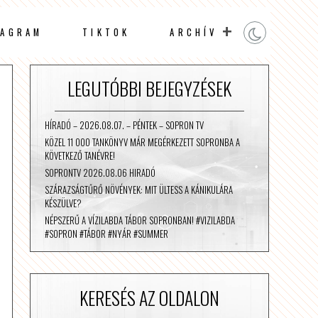
TAGRAM
TIKTOK
ARCHÍV
LEGUTÓBBI BEJEGYZÉSEK
HÍRADÓ – 2026.08.07. – PÉNTEK – SOPRON TV
KÖZEL 11 000 TANKÖNYV MÁR MEGÉRKEZETT SOPRONBA A
KÖVETKEZŐ TANÉVRE!
SOPRONTV 2026.08.06 HIRADÓ
SZÁRAZSÁGTŰRŐ NÖVÉNYEK: MIT ÜLTESS A KÁNIKULÁRA
KÉSZÜLVE?
NÉPSZERŰ A VÍZILABDA TÁBOR SOPRONBAN! #VIZILABDA
#SOPRON #TÁBOR #NYÁR #SUMMER
KERESÉS AZ OLDALON