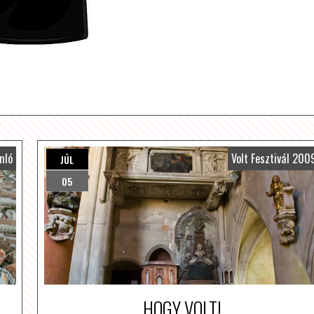
nló
Volt Fesztivál 200
JÚL
05
HOGY VOLT!