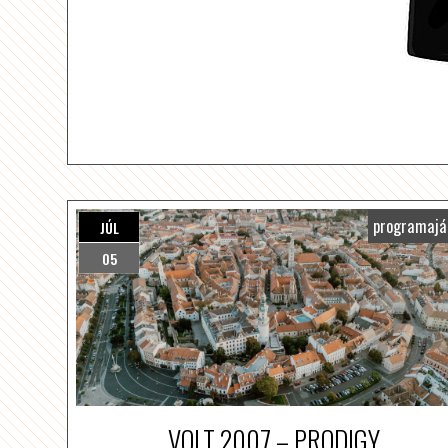
programajá
JÚL
05
VOLT 2007 – PRODIGY