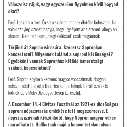
Válaszolsz rájuk, vagy egyszerűen figyelmen kívül hagyod
őket?
Feró: Leszarom őket. Én sem szoktam mások életébe beleszólni. Ha
valaki tényleg szeret, hagyja, hogy úgy éljem az életemet, ahogy én
akarom. Nem tartozom „megfeleléssel” csak magamnak.
Térjünk át Sopron városára. Szeretsz Sopronban
koncertezni? Milyennek találod a soproni közönséget?
Egyébként vannak Sopronhoz kötődő ismeretségi
szálaid, kapcsolataid?
Feró: Sopron egyike a kedvenc magyar városaimnak. Nagyon
sokszor adott helyet a Beatrice koncerteknek. Baráti szálak is
kötnek ide a Moby Dick együttesen keresztül.
A December 14.-i Civitas Fesztivál az 1921-es dicsőséges
soproni népszavazás emlékére lett megszervezve. E
népszavazásnak köszönhető, hogy Sopron magyar város
maradhatott. Hallhatunk majd a koncerteteken olyan