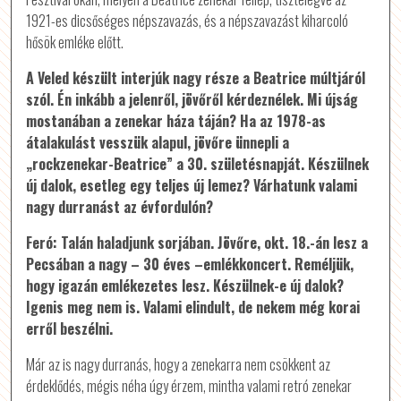
1921-es dicsőséges népszavazás, és a népszavazást kiharcoló
hősök emléke előtt.
A Veled készült interjúk nagy része a Beatrice múltjáról
szól. Én inkább a jelenről, jövőről kérdeznélek. Mi újság
mostanában a zenekar háza táján? Ha az 1978-as
átalakulást vesszük alapul, jövőre ünnepli a
„rockzenekar-Beatrice” a 30. születésnapját. Készülnek
új dalok, esetleg egy teljes új lemez? Várhatunk valami
nagy durranást az évfordulón?
Feró: Talán haladjunk sorjában. Jövőre, okt. 18.-án lesz a
Pecsában a nagy – 30 éves –emlékkoncert. Reméljük,
hogy igazán emlékezetes lesz. Készülnek-e új dalok?
Igenis meg nem is. Valami elindult, de nekem még korai
erről beszélni.
Már az is nagy durranás, hogy a zenekarra nem csökkent az
érdeklődés, mégis néha úgy érzem, mintha valami retró zenekar