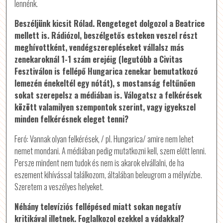
lennénk.
Beszéljünk kicsit Rólad. Rengeteget dolgozol a Beatrice
mellett is. Rádiózol, beszélgetős esteken veszel részt
meghívottként, vendégszerepléseket vállalsz más
zenekaroknál 1-1 szám erejéig (legutóbb a Civitas
Fesztiválon is fellépő Hungarica zenekar bemutatkozó
lemezén énekeltél egy nótát), s mostanság feltűnően
sokat szerepelsz a médiában is. Válogatsz a felkérések
között valamilyen szempontok szerint, vagy igyekszel
minden felkérésnek eleget tenni?
Feró: Vannak olyan felkérések, / pl. Hungarica/ amire nem lehet
nemet mondani. A médiában pedig mutatkozni kell, szem előtt lenni.
Persze mindent nem tudok és nem is akarok elvállalni, de ha
eszement kihívással találkozom, általában beleugrom a mélyvízbe.
Szeretem a veszélyes helyeket.
Néhány televíziós fellépésed miatt sokan negatív
kritikával illetnek. Foglalkozol ezekkel a vádakkal?