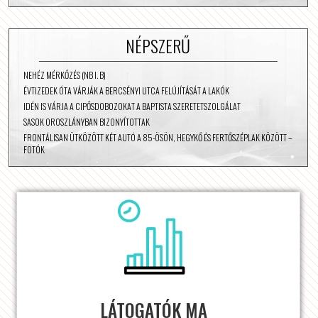
NÉPSZERŰ
NEHÉZ MÉRKŐZÉS (NB I. B)
ÉVTIZEDEK ÓTA VÁRJÁK A BERCSÉNYI UTCA FELÚJÍTÁSÁT A LAKÓK
IDÉN IS VÁRJA A CIPŐSDOBOZOKAT A BAPTISTA SZERETETSZOLGÁLAT
SASOK OROSZLÁNYBAN BIZONYÍTOTTAK
FRONTÁLISAN ÜTKÖZÖTT KÉT AUTÓ A 85-ÖSÖN, HEGYKŐ ÉS FERTŐSZÉPLAK KÖZÖTT –
FOTÓK
LÁTOGATÓK MA