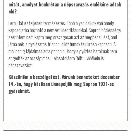
nótát, amelyet konkrétan a népszavazás emlékére adtok
elő?
Feró: Hát ez teljesen természetes. Több olyan dalunk van amely
kapcsolatba hozható a nemzeti identitásunkkal. Sopron hősiessége
szerintem nem kapta meg országosan azt az megbecsülést, ami
járna neki a gyalázatos trianoni diktátumok felülírása kapcsán. A
mai napig fájdalmas arra gondolni, hogy a győztes hatalmak nem
engedték az ország más – elcsatolásra ítélt – vidékein is
népszavazást.
Köszönöm a beszélgetést. Várunk benneteket december
14.-én, hogy közösen ünnepeljük meg Sopron 1921-es
győzelmét.