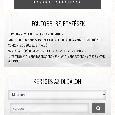
TOVÁBBI RÉSZLETEK
LEGUTÓBBI BEJEGYZÉSEK
HÍRADÓ – 2026.08.07. – PÉNTEK – SOPRON TV
KÖZEL 11 000 TANKÖNYV MÁR MEGÉRKEZETT SOPRONBA A KÖVETKEZŐ TANÉVRE!
SOPRONTV 2026.08.06 HIRADÓ
SZÁRAZSÁGTŰRŐ NÖVÉNYEK: MIT ÜLTESS A KÁNIKULÁRA KÉSZÜLVE?
NÉPSZERŰ A VÍZILABDA TÁBOR SOPRONBAN! #VIZILABDA #SOPRON #TÁBOR #NYÁR
#SUMMER
KERESÉS AZ OLDALON