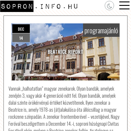
programajánló
DEC
14
BEATRICE RIPORT
Vannak „halhatatlan” magyar zenekarok. Olyan bandák, amelyek
zenéjén 3, vagy akár 4 generáció nőtt fel. Olyan bandák, amelyek
dalai szinte örökérvényű értéket közvetítenek. Ilyen zenekar a
Beatrice is, amely 1978-as (át)alakulása óta állócsillag a magyar
rockzene színpadán. A zenekar frontemberével – vezetőjével, Nagy
Feróval beszélgettem a December 14.-i, soproni hűségnapi Civitas
Fesztivál okán, melyen a Beatrice zenekar fellép, tisztelegve az