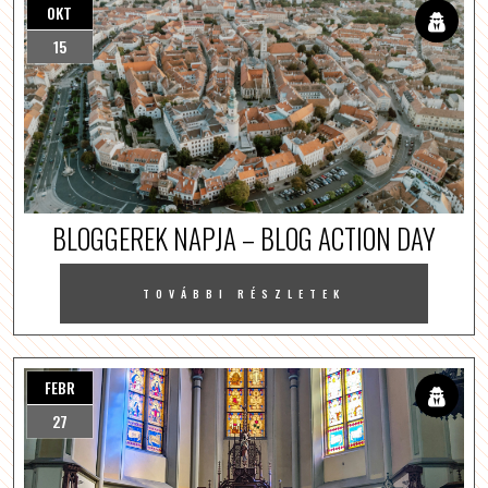
OKT
15
BLOGGEREK NAPJA – BLOG ACTION DAY
TOVÁBBI RÉSZLETEK
FEBR
27