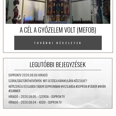
A CÉL A GYŐZELEM VOLT (MEFOB)
TOVÁBBI RÉSZLETEK
LEGUTÓBBI BEJEGYZÉSEK
SOPRONTV 2026.08.06 HIRADÓ
SZÁRAZSÁGTŰRŐ NÖVÉNYEK: MIT ÜLTESS A KÁNIKULÁRA KÉSZÜLVE?
NÉPSZERŰ A VÍZILABDA TÁBOR SOPRONBAN! #VIZILABDA #SOPRON #TÁBOR #NYÁR
#SUMMER
HÍRADÓ – 2026.08.05. – SZERDA – SOPRON TV
HÍRADÓ – 2026.08.04. – KEDD – SOPRON TV