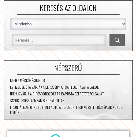
KERESÉS AZ OLDALON
NÉPSZERŰ
NEHÉZ MÉRKŐZÉS (NB I. B)
ÉVTIZEDEK ÓTA VÁRJÁK A BERCSÉNYI UTCA FELÚJÍTÁSÁT A LAKÓK
IDÉN IS VÁRJA A CIPŐSDOBOZOKAT A BAPTISTA SZERETETSZOLGÁLAT
SASOK OROSZLÁNYBAN BIZONYÍTOTTAK
FRONTÁLISAN ÜTKÖZÖTT KÉT AUTÓ A 85-ÖSÖN, HEGYKŐ ÉS FERTŐSZÉPLAK KÖZÖTT –
FOTÓK