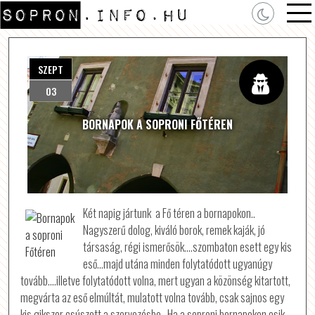
SZEPT
03
BORNAPOK A SOPRONI FŐTÉREN
Két napig jártunk a Fő téren a bornapokon..
Nagyszerű dolog, kiváló borok, remek kaják, jó
társaság, régi ismerősök….szombaton esett egy kis
eső…majd utána minden folytatódott ugyanúgy
tovább….illetve folytatódott volna, mert ugyan a közönség kitartott,
megvárta az eső elmúltát, mulatott volna tovább, csak sajnos egy
kis gikszer csúszott a szervezésbe…Ha a soproni bornapokon esik