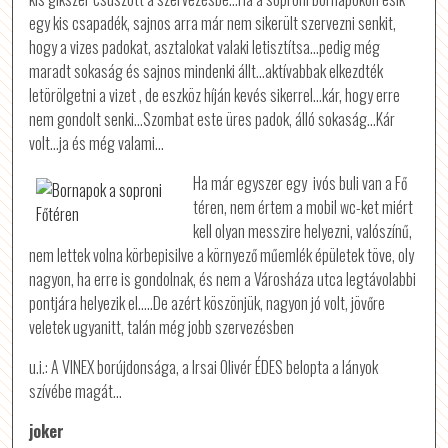
egy kis csapadék, sajnos arra már nem sikerült szervezni senkit,
hogy a vizes padokat, asztalokat valaki letisztítsa…pedig még
maradt sokaság és sajnos mindenki állt…aktívabbak elkezdték
letörölgetni a vizet , de eszköz híján kevés sikerrel…kár, hogy erre
nem gondolt senki…Szombat este üres padok, álló sokaság…Kár
volt…ja és még valami…
Ha már egyszer egy ivós buli van a Fő
téren, nem értem a mobil wc-ket miért
kell olyan messzire helyezni, valószínű,
nem lettek volna körbepisilve a környező műemlék épületek töve, oly
nagyon, ha erre is gondolnak, és nem a Városháza utca legtávolabbi
pontjára helyezik el…..De azért köszönjük, nagyon jó volt, jövőre
veletek ugyanitt, talán még jobb szervezésben
u.i.: A VINEX borújdonsága, a Irsai Olivér ÉDES belopta a lányok
szívébe magát…
joker