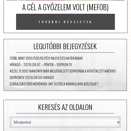
A CÉL A GYŐZELEM VOLT (MEFOB)
TOVÁBBI RÉSZLETEK
LEGUTÓBBI BEJEGYZÉSEK
TÖBB, MINT 1000 ÉVES REJTÉLY NAGYLÓZS HATÁRÁBAN!
HÍRADÓ – 2026.08.07. – PÉNTEK – SOPRON TV
KÖZEL 11 000 TANKÖNYV MÁR MEGÉRKEZETT SOPRONBA A KÖVETKEZŐ TANÉVRE!
SOPRONTV 2026.08.06 HIRADÓ
SZÁRAZSÁGTŰRŐ NÖVÉNYEK: MIT ÜLTESS A KÁNIKULÁRA KÉSZÜLVE?
KERESÉS AZ OLDALON