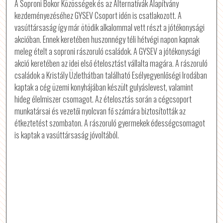
A Soproni Bokor Közösségek és az Alternatívák Alapítvány
kezdeményezéséhez GYSEV Csoport idén is csatlakozott. A
vasúttársaság így már ötödik alkalommal vett részt a jótékonysági
akcióban. Ennek keretében huszonnégy téli hétvégi napon kapnak
meleg ételt a soproni rászoruló családok. A GYSEV a jótékonysági
akció keretében az idei első ételosztást vállalta magára. A rászoruló
családok a Kristály Üzlethátban található Esélyegyenlőségi Irodában
kaptak a cég üzemi konyhájában készült gulyáslevest, valamint
hideg élelmiszer csomagot. Az ételosztás során a cégcsoport
munkatársai és vezetői nyolcvan fő számára biztosították az
étkeztetést szombaton. A rászoruló gyermekek édességcsomagot
is kaptak a vasúttársaság jóvoltából.