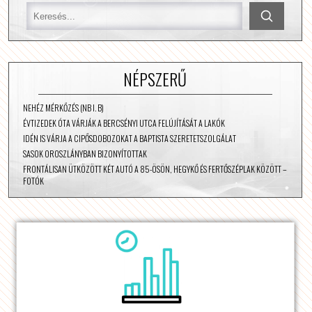
NÉPSZERŰ
NEHÉZ MÉRKŐZÉS (NB I. B)
ÉVTIZEDEK ÓTA VÁRJÁK A BERCSÉNYI UTCA FELÚJÍTÁSÁT A LAKÓK
IDÉN IS VÁRJA A CIPŐSDOBOZOKAT A BAPTISTA SZERETETSZOLGÁLAT
SASOK OROSZLÁNYBAN BIZONYÍTOTTAK
FRONTÁLISAN ÜTKÖZÖTT KÉT AUTÓ A 85-ÖSÖN, HEGYKŐ ÉS FERTŐSZÉPLAK KÖZÖTT –
FOTÓK