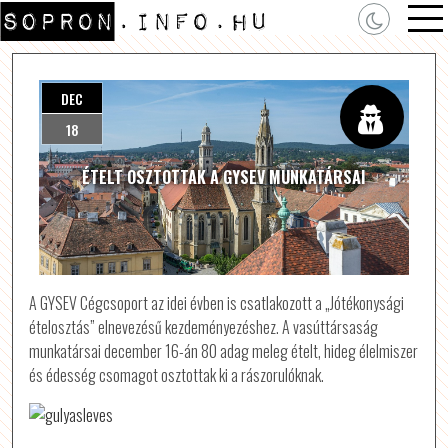
DEC
18
ÉTELT OSZTOTTAK A GYSEV MUNKATÁRSAI
A GYSEV Cégcsoport az idei évben is csatlakozott a „Jótékonysági
ételosztás” elnevezésű kezdeményezéshez. A vasúttársaság
munkatársai december 16-án 80 adag meleg ételt, hideg élelmiszer
és édesség csomagot osztottak ki a rászorulóknak.