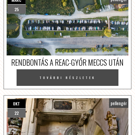
25
RENDBONTÁS A REAC-GYŐR MECCS UTÁN
TOVÁBBI RÉSZLETEK
pellengér
OKT
22