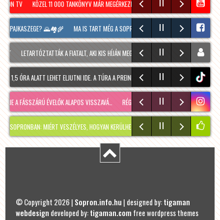
RON TV
KÖZEL 11 000 TANKÖNYV MÁR MEGÉRKEZETT SOPRONBA A KÖVETKEZŐ TANÉVRE
J PAJKASZEGE? 🌄🏘️🌾
MA IS TART MÉG A SOPRONI BORÜNNEP, 20 ÓRAKOR A HOOLIGA
LETARTÓZTATTÁK A FIATALT, AKI KIS HÍJÁN MEGÖLT EGY 28 ÉVES FÉRFIT SOPRONBAN
1,5 ÓRA ALATT LEHET ELJUTNI IDE. A TÚRA A PREINER GSCHEID PARKOLÓBÓL INDUL ÉS 10
tiktok
JE A FÁSSZÁRÚ ÉVELŐK ALAPOS VISSZAVÁ…
RÉGMÚLT KIRAKATA, AMÉLIE MÓDRA
TÉLEN
RONBAN: MIÉRT VESZÉLYES, HOGYAN KERÜLHETETT IDE, ÉS MIKOR SZABADUL FEL?
PÁ
© Copyright 2026 |
Sopron.info.hu
| designed by:
tigaman
webdesign
developed by:
tigaman.com
free wordpress themes