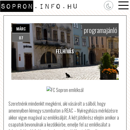
programajánló
MÁRC
07
FELHÍVÁS
Szeretnénk mindenkit megkérni, aki vásárolt a sálból, hogy
amennyiben kimegy szombaton a REAC – Nyíregyháza mérkőzésre
akkor vigye magával az emléksálját. A két játékrész elején amikor a
csapatok bevonulnak a kezdőkörbe, emelje fel az emléksálat a