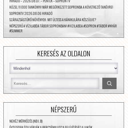
HÍRADÓ – 2026.08.07. – PÉNTEK – SOPRON TV
KÖZEL 11 000 TANKÖNYV MÁR MEGÉRKEZETT SOPRONBA A KÖVETKEZŐ TANÉVRE!
SOPRONTV 2026.08.06 HIRADÓ
SZÁRAZSÁGTŰRŐ NÖVÉNYEK: MIT ÜLTESS A KÁNIKULÁRA KÉSZÜLVE?
NÉPSZERŰ A VÍZILABDA TÁBOR SOPRONBAN! #VIZILABDA #SOPRON #TÁBOR #NYÁR
#SUMMER
KERESÉS AZ OLDALON
NÉPSZERŰ
NEHÉZ MÉRKŐZÉS (NB I. B)
ÉVTIZEDEK ÓTA VÁRJÁK A BERCSÉNYI UTCA FELÚJÍTÁSÁT A LAKÓK