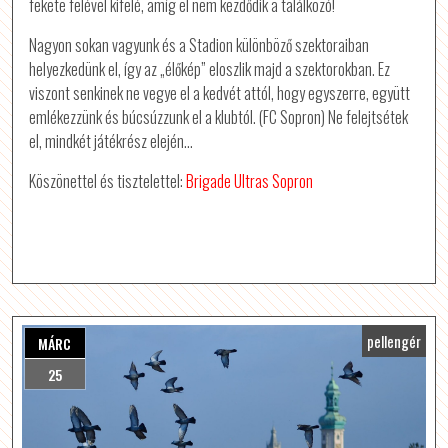
fekete felével kifelé, amíg el nem kezdődik a találkozó!
Nagyon sokan vagyunk és a Stadion különböző szektoraiban
helyezkedünk el, így az „élőkép” eloszlik majd a szektorokban. Ez
viszont senkinek ne vegye el a kedvét attól, hogy egyszerre, együtt
emlékezzünk és búcsúzzunk el a klubtól. (FC Sopron) Ne felejtsétek
el, mindkét játékrész elején…
Köszönettel és tisztelettel:
Brigade Ultras Sopron
pellengér
MÁRC
25