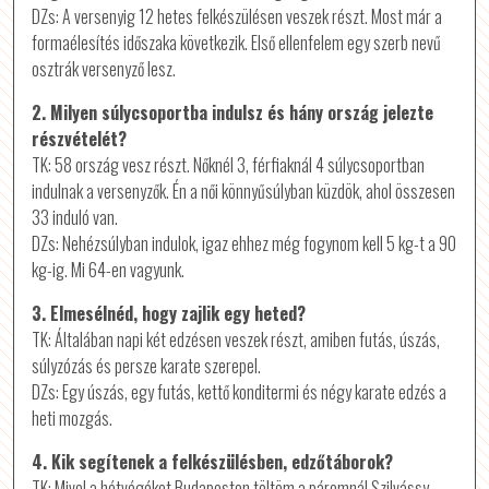
DZs: A versenyig 12 hetes felkészülésen veszek részt. Most már a
formaélesítés időszaka következik. Első ellenfelem egy szerb nevű
osztrák versenyző lesz.
2. Milyen súlycsoportba indulsz és hány ország jelezte
részvételét?
TK: 58 ország vesz részt. Nőknél 3, férfiaknál 4 súlycsoportban
indulnak a versenyzők. Én a női könnyűsúlyban küzdök, ahol összesen
33 induló van.
DZs: Nehézsúlyban indulok, igaz ehhez még fogynom kell 5 kg-t a 90
kg-ig. Mi 64-en vagyunk.
3. Elmesélnéd, hogy zajlik egy heted?
TK: Általában napi két edzésen veszek részt, amiben futás, úszás,
súlyzózás és persze karate szerepel.
DZs: Egy úszás, egy futás, kettő konditermi és négy karate edzés a
heti mozgás.
4. Kik segítenek a felkészülésben, edzőtáborok?
TK: Mivel a hétvégéket Budapesten töltöm a páromnál Szilvássy