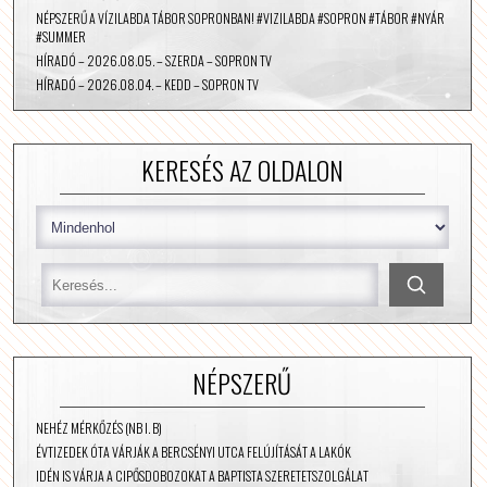
NÉPSZERŰ A VÍZILABDA TÁBOR SOPRONBAN! #VIZILABDA #SOPRON #TÁBOR #NYÁR
#SUMMER
HÍRADÓ – 2026.08.05. – SZERDA – SOPRON TV
HÍRADÓ – 2026.08.04. – KEDD – SOPRON TV
KERESÉS AZ OLDALON
NÉPSZERŰ
NEHÉZ MÉRKŐZÉS (NB I. B)
ÉVTIZEDEK ÓTA VÁRJÁK A BERCSÉNYI UTCA FELÚJÍTÁSÁT A LAKÓK
IDÉN IS VÁRJA A CIPŐSDOBOZOKAT A BAPTISTA SZERETETSZOLGÁLAT