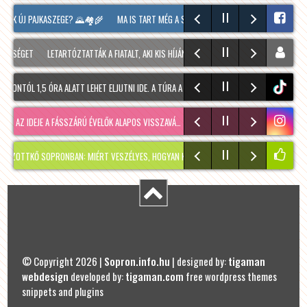
UNK ÚJ PAJKASZEGE? 🌄🏘️🌾
MA IS TART MÉG A SOPRONI BORÜNNEP, 20 ÓRAKOR A HOO
RSÉGET
LETARTÓZTATTÁK A FIATALT, AKI KIS HÍJÁN MEGÖLT EGY 28 ÉVES FÉRFIT SOPRON
ONTÓL 1,5 ÓRA ALATT LEHET ELJUTNI IDE. A TÚRA A PREINER GSCHEID PARKOLÓBÓL INDUL
tiktok
 AZ IDEJE A FÁSSZÁRÚ ÉVELŐK ALAPOS VISSZAVÁ…
RÉGMÚLT KIRAKATA, AMÉLIE MÓDRA
TKŐ SOPRONBAN: MIÉRT VESZÉLYES, HOGYAN KERÜLHETETT IDE, ÉS MIKOR SZABADUL FE
© Copyright 2026 |
Sopron.info.hu
| designed by:
tigaman
webdesign
developed by:
tigaman.com
free wordpress themes
snippets and plugins