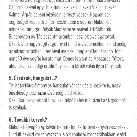
Gábornál, akivel együtt is tudunk edzeni, hiszen ő is indul, ezért
Kalmár Árpád sensei edzésein is részt veszek. Nagyon sok
segítséget kapok tőle. Természetesen a soproni klubunkból
mindenki támogat Polyák Mester vezetésével. Edzőtáborok
Budapesten és Tápiószentmártonban lesznek a válogatottal.
DZs: A klub nagy segítséget nyújt mind a küzdelmekben, mind pedig
az edzéstartásban. Ezen kívül meg kell még említeni állandó, több
mint 10 éve segítő barátaimat, Dénes Istvánt és Mészáros Pétert,
akik nélkül az eddigi eredmények nem lettek volna ilyen fényesek.
5. Érzések, hangulat…?
TK: Katartikus élmény és hangulat vár ránk és a nézőkre is, nagy
büszkeség lesz hazai közönség előtt küzdeni.
DZs: Csatlakoznék Katához, az utolsó hetek már azért az izgalomról
is szólnak.
6. További tervek?
Klubunk hétvégén Ágfalván bemutatón és futóversenyen vesz részt.
Elindult az őszi versenyszezon is a különböző korosztályokban, ezért