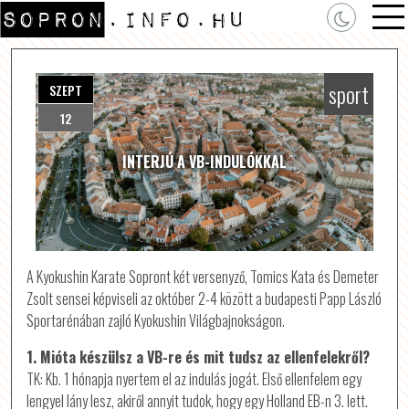
sport
SZEPT
12
INTERJÚ A VB-INDULÓKKAL
A Kyokushin Karate Sopront két versenyző, Tomics Kata és Demeter
Zsolt sensei képviseli az október 2-4 között a budapesti Papp László
Sportarénában zajló Kyokushin Világbajnokságon.
1. Mióta készülsz a VB-re és mit tudsz az ellenfelekről?
TK: Kb. 1 hónapja nyertem el az indulás jogát. Első ellenfelem egy
lengyel lány lesz, akiről annyit tudok, hogy egy Holland EB-n 3. lett.