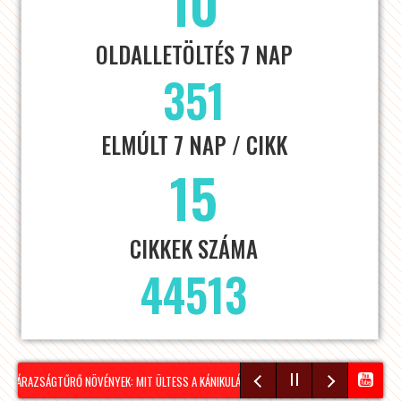
10
OLDALLETÖLTÉS 7 NAP
351
ELMÚLT 7 NAP / CIKK
15
CIKKEK SZÁMA
44513
ZÁRAZSÁGTŰRŐ NÖVÉNYEK: MIT ÜLTESS A KÁNIKULÁRA KÉSZÜLVE?
NÉPSZERŰ A VÍZIL