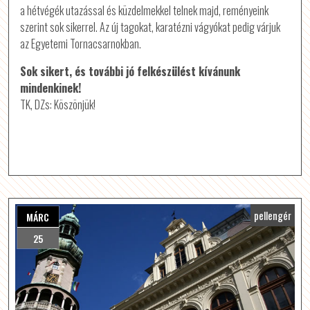
a hétvégék utazással és küzdelmekkel telnek majd, reményeink
szerint sok sikerrel. Az új tagokat, karatézni vágyókat pedig várjuk
az Egyetemi Tornacsarnokban.
Sok sikert, és további jó felkészülést kívánunk
mindenkinek!
TK, DZs: Köszönjük!
pellengér
MÁRC
25