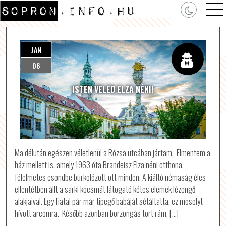
JAN
06
ISTEN VELED ELZA NÉNI!
Ma délután egészen véletlenül a Rózsa utcában jártam. Elmentem a
ház mellett is, amely 1963 óta Brandeisz Elza néni otthona,
félelmetes csöndbe burkolózott ott minden. A kiáltó némaság éles
ellentétben állt a sarki kocsmát látogató kétes elemek lézengő
alakjaival. Egy fiatal pár már tipegő babáját sétáltatta, ez mosolyt
hívott arcomra. Később azonban borzongás tört rám, […]