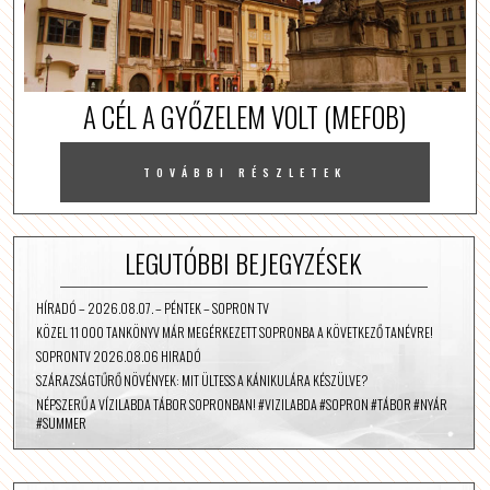
A CÉL A GYŐZELEM VOLT (MEFOB)
TOVÁBBI RÉSZLETEK
LEGUTÓBBI BEJEGYZÉSEK
HÍRADÓ – 2026.08.07. – PÉNTEK – SOPRON TV
KÖZEL 11 000 TANKÖNYV MÁR MEGÉRKEZETT SOPRONBA A KÖVETKEZŐ TANÉVRE!
SOPRONTV 2026.08.06 HIRADÓ
SZÁRAZSÁGTŰRŐ NÖVÉNYEK: MIT ÜLTESS A KÁNIKULÁRA KÉSZÜLVE?
NÉPSZERŰ A VÍZILABDA TÁBOR SOPRONBAN! #VIZILABDA #SOPRON #TÁBOR #NYÁR
#SUMMER