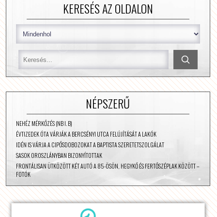
KERESÉS AZ OLDALON
NÉPSZERŰ
NEHÉZ MÉRKŐZÉS (NB I. B)
ÉVTIZEDEK ÓTA VÁRJÁK A BERCSÉNYI UTCA FELÚJÍTÁSÁT A LAKÓK
IDÉN IS VÁRJA A CIPŐSDOBOZOKAT A BAPTISTA SZERETETSZOLGÁLAT
SASOK OROSZLÁNYBAN BIZONYÍTOTTAK
FRONTÁLISAN ÜTKÖZÖTT KÉT AUTÓ A 85-ÖSÖN, HEGYKŐ ÉS FERTŐSZÉPLAK KÖZÖTT –
FOTÓK