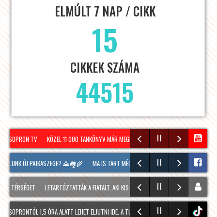
ELMÚLT 7 NAP / CIKK
15
CIKKEK SZÁMA
44515
 – SOPRON TV
KÖZEL 11 000 TANKÖNYV MÁR MEGÉRKEZETT SOPRONBA A KÖVETKEZŐ TA
FALUNK ÚJ PAJKASZEGE? 🌄🏘️🌾
MA IS TART MÉG A SOPRONI BORÜNNEP, 20 ÓRAKOR A
A TÉRSÉGET
LETARTÓZTATTÁK A FIATALT, AKI KIS HÍJÁN MEGÖLT EGY 28 ÉVES FÉRFIT SO
 SOPRONTÓL 1,5 ÓRA ALATT LEHET ELJUTNI IDE. A TÚRA A PREINER GSCHEID PARKOLÓBÓL 
tiktok