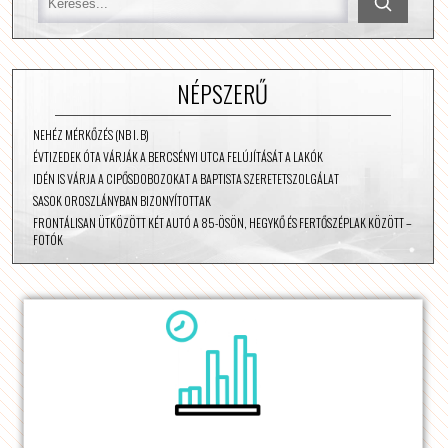
NÉPSZERŰ
NEHÉZ MÉRKŐZÉS (NB I. B)
ÉVTIZEDEK ÓTA VÁRJÁK A BERCSÉNYI UTCA FELÚJÍTÁSÁT A LAKÓK
IDÉN IS VÁRJA A CIPŐSDOBOZOKAT A BAPTISTA SZERETETSZOLGÁLAT
SASOK OROSZLÁNYBAN BIZONYÍTOTTAK
FRONTÁLISAN ÜTKÖZÖTT KÉT AUTÓ A 85-ÖSÖN, HEGYKŐ ÉS FERTŐSZÉPLAK KÖZÖTT –
FOTÓK