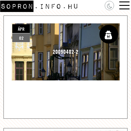
ÁPR
02
20090402-2