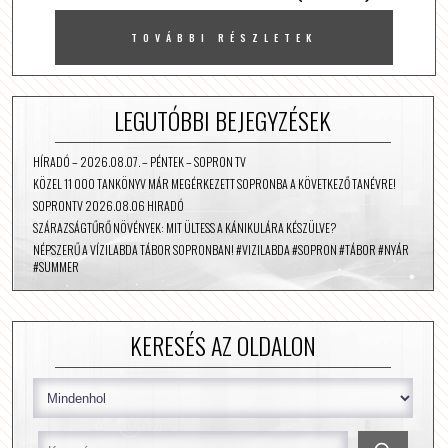
TOVÁBBI RÉSZLETEK
LEGUTÓBBI BEJEGYZÉSEK
HÍRADÓ – 2026.08.07. – PÉNTEK – SOPRON TV
KÖZEL 11 000 TANKÖNYV MÁR MEGÉRKEZETT SOPRONBA A KÖVETKEZŐ TANÉVRE!
SOPRONTV 2026.08.06 HIRADÓ
SZÁRAZSÁGTŰRŐ NÖVÉNYEK: MIT ÜLTESS A KÁNIKULÁRA KÉSZÜLVE?
NÉPSZERŰ A VÍZILABDA TÁBOR SOPRONBAN! #VIZILABDA #SOPRON #TÁBOR #NYÁR
#SUMMER
KERESÉS AZ OLDALON