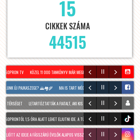
15
CIKKEK SZÁMA
44515
– SOPRON TV
KÖZEL 11 000 TANKÖNYV MÁR MEGÉRKEZETT SOPRONBA A KÖVETKEZŐ TA
FALUNK ÚJ PAJKASZEGE? 🌄🏘️🌾
MA IS TART MÉG A SOPRONI BORÜNNEP, 20 ÓRAKOR A 
 TÉRSÉGET
LETARTÓZTATTÁK A FIATALT, AKI KIS HÍJÁN MEGÖLT EGY 28 ÉVES FÉRFIT SO
SOPRONTÓL 1,5 ÓRA ALATT LEHET ELJUTNI IDE. A TÚRA A PREINER GSCHEID PARKOLÓBÓL I
tiktok
LJÖTT AZ IDEJE A FÁSSZÁRÚ ÉVELŐK ALAPOS VISSZAVÁ…
RÉGMÚLT KIRAKATA, AMÉLIE MÓD