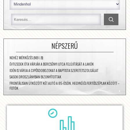
NÉPSZERŰ
NEHÉZ MÉRKŐZÉS (NB I. B)
ÉVTIZEDEK ÓTA VÁRJÁK A BERCSÉNYI UTCA FELÚJÍTÁSÁT A LAKÓK
IDÉN IS VÁRJA A CIPŐSDOBOZOKAT A BAPTISTA SZERETETSZOLGÁLAT
SASOK OROSZLÁNYBAN BIZONYÍTOTTAK
FRONTÁLISAN ÜTKÖZÖTT KÉT AUTÓ A 85-ÖSÖN, HEGYKŐ ÉS FERTŐSZÉPLAK KÖZÖTT –
FOTÓK