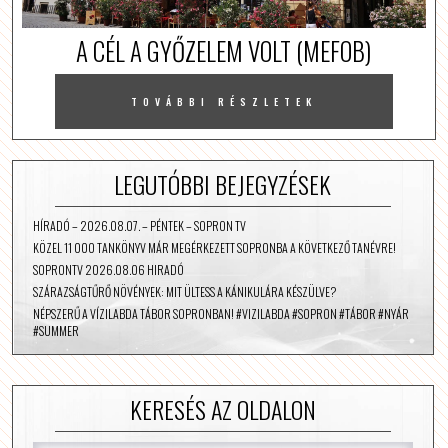
A CÉL A GYŐZELEM VOLT (MEFOB)
TOVÁBBI RÉSZLETEK
LEGUTÓBBI BEJEGYZÉSEK
HÍRADÓ – 2026.08.07. – PÉNTEK – SOPRON TV
KÖZEL 11 000 TANKÖNYV MÁR MEGÉRKEZETT SOPRONBA A KÖVETKEZŐ TANÉVRE!
SOPRONTV 2026.08.06 HIRADÓ
SZÁRAZSÁGTŰRŐ NÖVÉNYEK: MIT ÜLTESS A KÁNIKULÁRA KÉSZÜLVE?
NÉPSZERŰ A VÍZILABDA TÁBOR SOPRONBAN! #VIZILABDA #SOPRON #TÁBOR #NYÁR
#SUMMER
KERESÉS AZ OLDALON