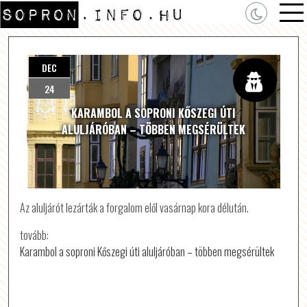
DEC
24
KARAMBOL A SOPRONI KŐSZEGI ÚTI
ALULJÁRÓBAN – TÖBBEN MEGSÉRÜLTEK
Az aluljárót lezárták a forgalom elől vasárnap kora délután.
tovább:
Karambol a soproni Kőszegi úti aluljáróban – többen megsérültek