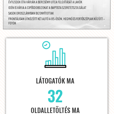
ÉVTIZEDEK ÓTA VÁRJÁK A BERCSÉNYI UTCA FELÚJÍTÁSÁT A LAKÓK
IDÉN IS VÁRJA A CIPŐSDOBOZOKAT A BAPTISTA SZERETETSZOLGÁLAT
SASOK OROSZLÁNYBAN BIZONYÍTOTTAK
FRONTÁLISAN ÜTKÖZÖTT KÉT AUTÓ A 85-ÖSÖN, HEGYKŐ ÉS FERTŐSZÉPLAK KÖZÖTT –
FOTÓK
LÁTOGATÓK MA
32
OLDALLETÖLTÉS MA