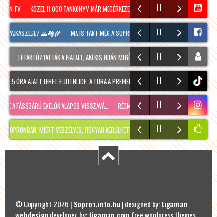
RON TV
KÖZEL 11 000 TANKÖNYV MÁR MEGÉRKEZETT SOPRONBA A KÖVETKEZŐ TANÉVRE!
J PAJKASZEGE? 🌄🏘️🌾
MA IS TART MÉG A SOPRONI BORÜNNEP, 20 ÓRAKOR A HOOLIGA
LETARTÓZTATTÁK A FIATALT, AKI KIS HÍJÁN MEGÖLT EGY 28 ÉVES FÉRFIT SOPRONBAN
5 ÓRA ALATT LEHET ELJUTNI IDE. A TÚRA A PREINER GSCHEID PARKOLÓBÓL INDUL ÉS 105
tiktok
E A FÁSSZÁRÚ ÉVELŐK ALAPOS VISSZAVÁ…
RÉGMÚLT KIRAKATA, AMÉLIE MÓDRA
TÉLEN I
NBAN: MIÉRT VESZÉLYES, HOGYAN KERÜLHETETT IDE, ÉS MIKOR SZABADUL FEL?
PÁR 
© Copyright 2026 |
Sopron.info.hu
| designed by:
tigaman
webdesign
developed by:
tigaman.com
free wordpress themes