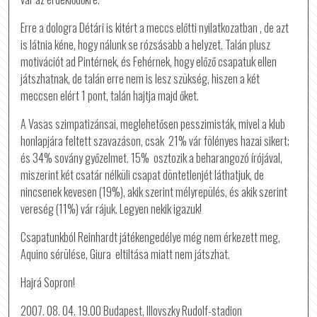
Erre a dologra Détári is kitért a meccs előtti nyilatkozatban , de azt
is látnia kéne, hogy nálunk se rózsásabb a helyzet. Talán plusz
motivációt ad Pintérnek, és Fehérnek, hogy előző csapatuk ellen
játszhatnak, de talán erre nem is lesz szükség, hiszen a két
meccsen elért 1 pont, talán hajtja majd őket.
A Vasas szimpatizánsai, meglehetősen pesszimisták, mivel a klub
honlapjára feltett szavazáson, csak 21% vár fölényes hazai sikert;
és 34% sovány győzelmet. 15% osztozik a beharangozó írójával,
miszerint két csatár nélküli csapat döntetlenjét láthatjuk, de
nincsenek kevesen (19%), akik szerint mélyrepülés, és akik szerint
vereség (11%) vár rájuk. Legyen nekik igazuk!
Csapatunkból Reinhardt játékengedélye még nem érkezett meg,
Aquino sérülése, Giura eltiltása miatt nem játszhat.
Hajrá Sopron!
2007. 08. 04. 19.00 Budapest, Illovszky Rudolf-stadion