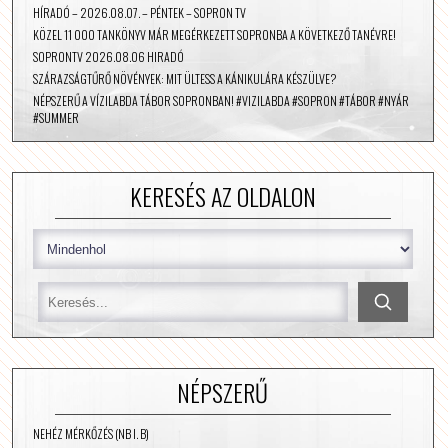
HÍRADÓ – 2026.08.07. – PÉNTEK – SOPRON TV
KÖZEL 11 000 TANKÖNYV MÁR MEGÉRKEZETT SOPRONBA A KÖVETKEZŐ TANÉVRE!
SOPRONTV 2026.08.06 HIRADÓ
SZÁRAZSÁGTŰRŐ NÖVÉNYEK: MIT ÜLTESS A KÁNIKULÁRA KÉSZÜLVE?
NÉPSZERŰ A VÍZILABDA TÁBOR SOPRONBAN! #VIZILABDA #SOPRON #TÁBOR #NYÁR
#SUMMER
KERESÉS AZ OLDALON
NÉPSZERŰ
NEHÉZ MÉRKŐZÉS (NB I. B)