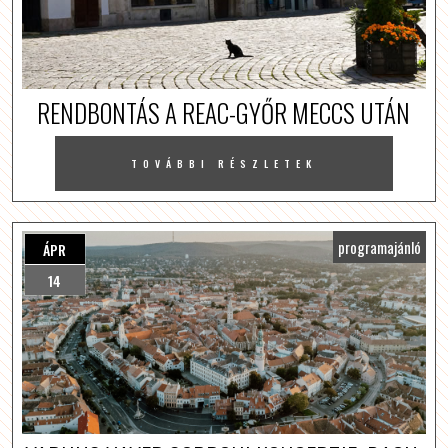
RENDBONTÁS A REAC-GYŐR MECCS UTÁN
TOVÁBBI RÉSZLETEK
programajánló
ÁPR
14