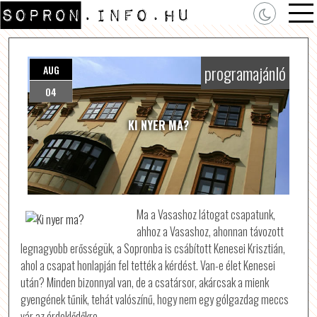
programajánló
AUG
04
KI NYER MA?
Ma a Vasashoz látogat csapatunk,
ahhoz a Vasashoz, ahonnan távozott
legnagyobb erősségük, a Sopronba is csábított Kenesei Krisztián,
ahol a csapat honlapján fel tették a kérdést. Van-e élet Kenesei
után? Minden bizonnyal van, de a csatársor, akárcsak a mienk
gyengének tűnik, tehát valószínű, hogy nem egy gólgazdag meccs
vár az érdeklődőkre.