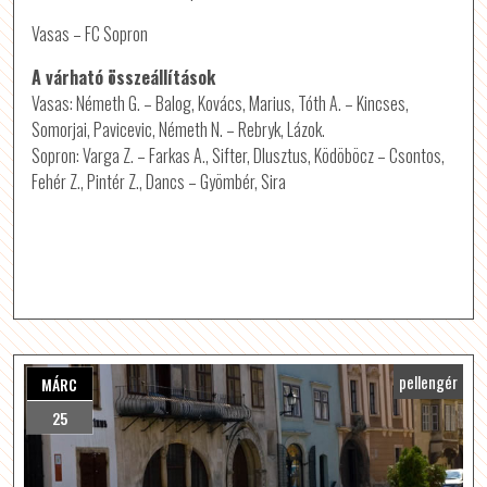
Vasas – FC Sopron
A várható összeállítások
Vasas: Németh G. – Balog, Kovács, Marius, Tóth A. – Kincses,
Somorjai, Pavicevic, Németh N. – Rebryk, Lázok.
Sopron: Varga Z. – Farkas A., Sifter, Dlusztus, Ködöböcz – Csontos,
Fehér Z., Pintér Z., Dancs – Gyömbér, Sira
pellengér
MÁRC
25