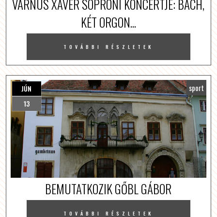
VARNUS XAVER SOPRONI KONCERTJE: BACH,
KÉT ORGON...
TOVÁBBI RÉSZLETEK
sport
JÚN
13
BEMUTATKOZIK GŐBL GÁBOR
TOVÁBBI RÉSZLETEK