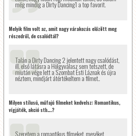
még mindig a Dirty Dancing1 a top favorit.
Melyik film volt az, amit nagy várakozás előzött meg
részedről, de csalódtál?
Talán a Dirty Dancing 2 jelentett nagy csalódást,
ill. első látásra a Hölgyválasz sem tetszett, de
miután vége lett a Szombat Esti Láznak és újra
néztem, mindjárt átértékeltem a filmet..
Milyen stílusú, műfajú filmeket kedvelsz: Romantikus,
vígjáték, akció stb….?
Szeretem a romantikus filmeket, meséket,