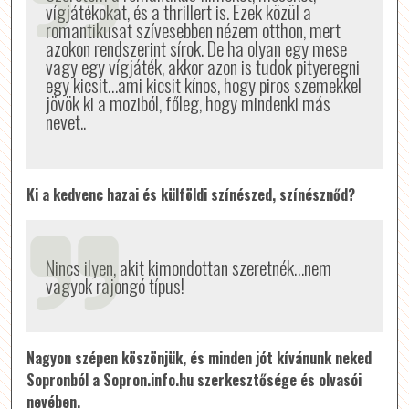
vígjátékokat, és a thrillert is. Ezek közül a
romantikusat szívesebben nézem otthon, mert
azokon rendszerint sírok. De ha olyan egy mese
vagy egy vígjáték, akkor azon is tudok pityeregni
egy kicsit…ami kicsit kínos, hogy piros szemekkel
jövök ki a moziból, főleg, hogy mindenki más
nevet..
Ki a kedvenc hazai és külföldi színészed, színésznőd?
Nincs ilyen, akit kimondottan szeretnék…nem
vagyok rajongó típus!
Nagyon szépen köszönjük, és minden jót kívánunk neked
Sopronból a Sopron.info.hu szerkesztősége és olvasói
nevében.