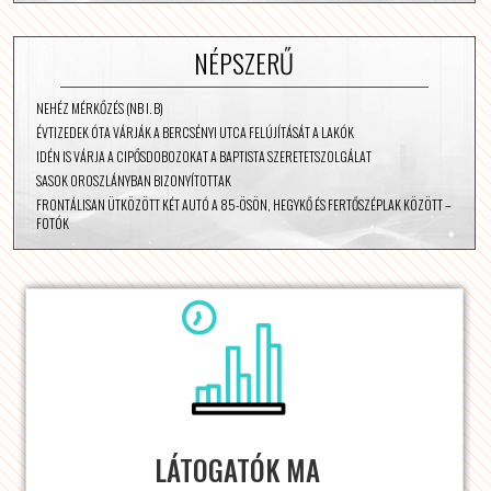
NÉPSZERŰ
NEHÉZ MÉRKŐZÉS (NB I. B)
ÉVTIZEDEK ÓTA VÁRJÁK A BERCSÉNYI UTCA FELÚJÍTÁSÁT A LAKÓK
IDÉN IS VÁRJA A CIPŐSDOBOZOKAT A BAPTISTA SZERETETSZOLGÁLAT
SASOK OROSZLÁNYBAN BIZONYÍTOTTAK
FRONTÁLISAN ÜTKÖZÖTT KÉT AUTÓ A 85-ÖSÖN, HEGYKŐ ÉS FERTŐSZÉPLAK KÖZÖTT –
FOTÓK
LÁTOGATÓK MA