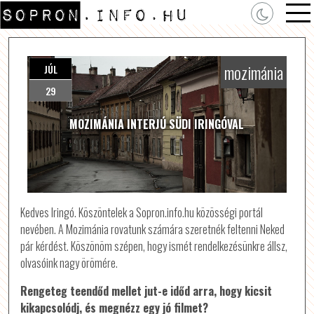
mozimánia
JÚL
29
MOZIMÁNIA INTERJÚ SÜDI IRINGÓVAL
Kedves Iringó. Köszöntelek a Sopron.info.hu közösségi portál
nevében. A Mozimánia rovatunk számára szeretnék feltenni Neked
pár kérdést. Köszönöm szépen, hogy ismét rendelkezésünkre állsz,
olvasóink nagy örömére.
Rengeteg teendőd mellet jut-e időd arra, hogy kicsit
kikapcsolódj, és megnézz egy jó filmet?