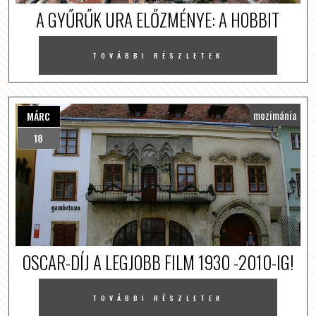
A GYŰRŰK URA ELŐZMÉNYE: A HOBBIT
TOVÁBBI RÉSZLETEK
mozimánia
MÁRC
18
OSCAR-DÍJ A LEGJOBB FILM 1930 -2010-IG!
TOVÁBBI RÉSZLETEK