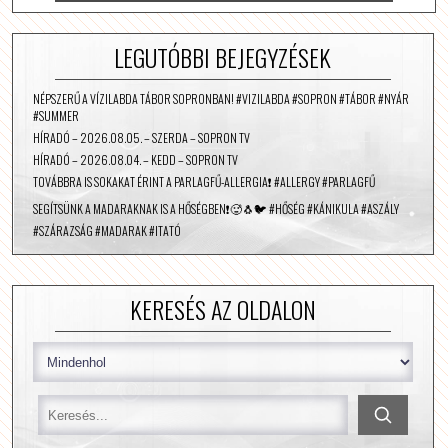
LEGUTÓBBI BEJEGYZÉSEK
NÉPSZERŰ A VÍZILABDA TÁBOR SOPRONBAN! #VIZILABDA #SOPRON #TÁBOR #NYÁR
#SUMMER
HÍRADÓ – 2026.08.05. – SZERDA – SOPRON TV
HÍRADÓ – 2026.08.04. – KEDD – SOPRON TV
TOVÁBBRA IS SOKAKAT ÉRINT A PARLAGFŰ-ALLERGIA❗️ #ALLERGY #PARLAGFŰ
SEGÍTSÜNK A MADARAKNAK IS A HŐSÉGBEN❗️🥵🐧🐦 #HŐSÉG #KÁNIKULA #ASZÁLY
#SZÁRAZSÁG #MADARAK #ITATÓ
KERESÉS AZ OLDALON