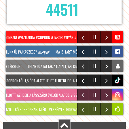
44511
OPRONBAN! #VIZILABDA #SOPRON #TÁBOR #NYÁR #SUMMER
HÍRADÓ – 2026.08.05. –
FALUNK ÚJ PAJKASZEGE? 🌄🏘️🌾
MA IS TART MÉG A SOPRONI BORÜNNEP, 20 ÓRAKOR A 
A TÉRSÉGET
LETARTÓZTATTÁK A FIATALT, AKI KIS HÍJÁN MEGÖLT EGY 28 ÉVES FÉRFIT SO
SOPRONTÓL 1,5 ÓRA ALATT LEHET ELJUTNI IDE. A TÚRA A PREINER GSCHEID PARKOLÓBÓL 
tiktok
LJÖTT AZ IDEJE A FÁSSZÁRÚ ÉVELŐK ALAPOS VISSZAVÁ…
RÉGMÚLT KIRAKATA, AMÉLIE MÓ
TKŐ SOPRONBAN: MIÉRT VESZÉLYES, HOGYAN KERÜLHETETT IDE, ÉS MIKOR SZABADUL FE