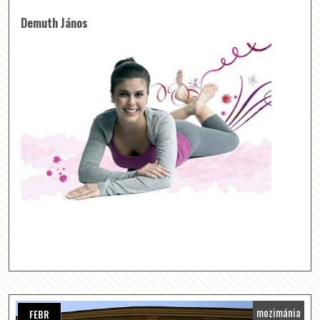
Demuth János
mozimánia
FEBR