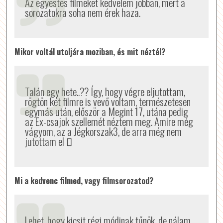
Az egyestés filmeket kedvelem jobban, mert a
sorozatokra soha nem érek haza.
Mikor voltál utoljára moziban, és mit néztél?
Talán egy hete..?? Így, hogy végre eljutottam,
rögtön két filmre is vevő voltam, természetesen
egymás után, először a Megint 17, utána pedig
az Ex-csajok szellemét néztem meg. Amire még
vágyom, az a Jégkorszak3, de arra még nem
jutottam el 
Mi a kedvenc filmed, vagy filmsorozatod?
Lehet, hogy kicsit régi módinak tűnök, de nálam