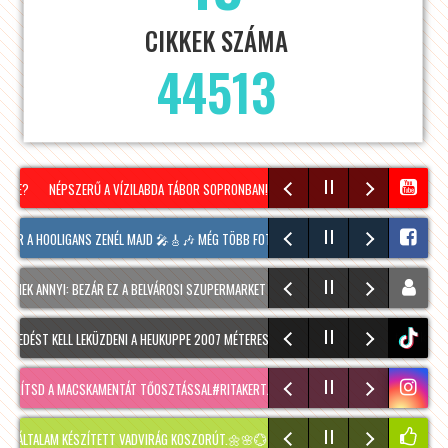
CIKKEK SZÁMA
44513
VE?
NÉPSZERŰ A VÍZILABDA TÁBOR SOPRONBAN! #VIZILABDA #SOPRON #TÁBOR #NY
R A HOOLIGANS ZENÉL MAJD 🎤🎸🎶 MÉG TÖBB FOTÓ A VASÁRNAPI HANGULATRÓL ITT 👉…
EK ANNYI: BEZÁR EZ A BELVÁROSI SZUPERMARKET
TALLÓZÓ
EGYEDI KONCERT, FIATA
KEDÉST KELL LEKÜZDENI A HEUKUPPE 2007 MÉTERES CSÚCSÁIG. ANNAK, AKI NEM SZOKOTT 
tiktok
TSD A MACSKAMENTÁT TŐOSZTÁSSAL#RITAKERTJE A HATALMASRA NŐTT MACSKAMENTA VIS
ALAM KÉSZÍTETT VADVIRÁG KOSZORÚT.🌼🌸💮 AKKOR MÉG NEM ÁRULTAM EL, KINEK S…