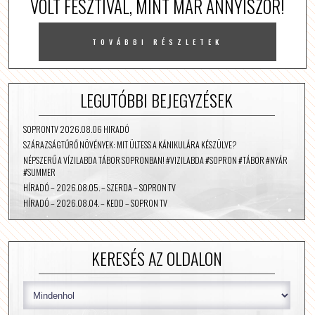
VOLT FESZTIVÁL, MINT MÁR ANNYISZOR!
TOVÁBBI RÉSZLETEK
LEGUTÓBBI BEJEGYZÉSEK
SOPRONTV 2026.08.06 HIRADÓ
SZÁRAZSÁGTŰRŐ NÖVÉNYEK: MIT ÜLTESS A KÁNIKULÁRA KÉSZÜLVE?
NÉPSZERŰ A VÍZILABDA TÁBOR SOPRONBAN! #VIZILABDA #SOPRON #TÁBOR #NYÁR
#SUMMER
HÍRADÓ – 2026.08.05. – SZERDA – SOPRON TV
HÍRADÓ – 2026.08.04. – KEDD – SOPRON TV
KERESÉS AZ OLDALON