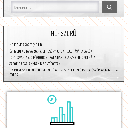
NÉPSZERŰ
NEHÉZ MÉRKŐZÉS (NB I. B)
ÉVTIZEDEK ÓTA VÁRJÁK A BERCSÉNYI UTCA FELÚJÍTÁSÁT A LAKÓK
IDÉN IS VÁRJA A CIPŐSDOBOZOKAT A BAPTISTA SZERETETSZOLGÁLAT
SASOK OROSZLÁNYBAN BIZONYÍTOTTAK
FRONTÁLISAN ÜTKÖZÖTT KÉT AUTÓ A 85-ÖSÖN, HEGYKŐ ÉS FERTŐSZÉPLAK KÖZÖTT –
FOTÓK