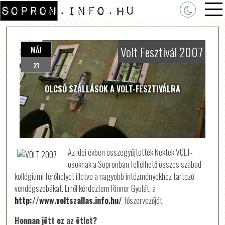
Volt Fesztivál 2007
MÁJ
21
OLCSÓ SZÁLLÁSOK A VOLT-FESZTIVÁLRA
Az idei évben összegyűjtötték Nektek VOLT-
osoknak a Sopronban fellelhető összes szabad
kollégiumi férőhelyet illetve a nagyobb intézményekhez tartozó
vendégszobákat. Erről kérdeztem Rinner Gyulát, a
http://www.voltszallas.info.hu/
főszervezőjét.
Honnan jött ez az ötlet?