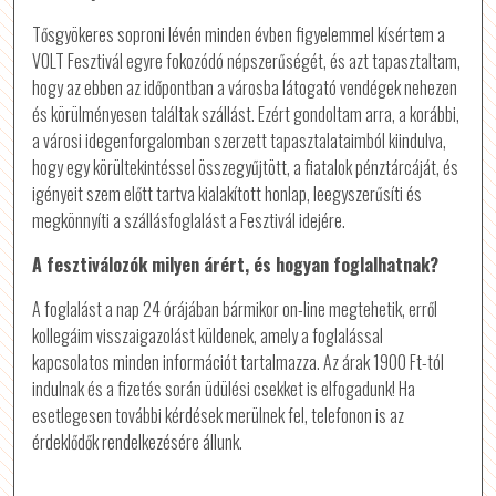
Tősgyökeres soproni lévén minden évben figyelemmel kísértem a
VOLT Fesztivál egyre fokozódó népszerűségét, és azt tapasztaltam,
hogy az ebben az időpontban a városba látogató vendégek nehezen
és körülményesen találtak szállást. Ezért gondoltam arra, a korábbi,
a városi idegenforgalomban szerzett tapasztalataimból kiindulva,
hogy egy körültekintéssel összegyűjtött, a fiatalok pénztárcáját, és
igényeit szem előtt tartva kialakított honlap, leegyszerűsíti és
megkönnyíti a szállásfoglalást a Fesztivál idejére.
A fesztiválozók milyen árért, és hogyan foglalhatnak?
A foglalást a nap 24 órájában bármikor on-line megtehetik, erről
kollegáim visszaigazolást küldenek, amely a foglalással
kapcsolatos minden információt tartalmazza. Az árak 1900 Ft-tól
indulnak és a fizetés során üdülési csekket is elfogadunk! Ha
esetlegesen további kérdések merülnek fel, telefonon is az
érdeklődők rendelkezésére állunk.