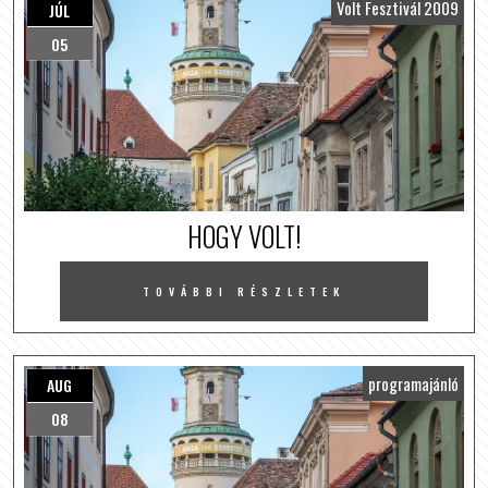
Volt Fesztivál 2009
JÚL
05
HOGY VOLT!
TOVÁBBI RÉSZLETEK
programajánló
AUG
08