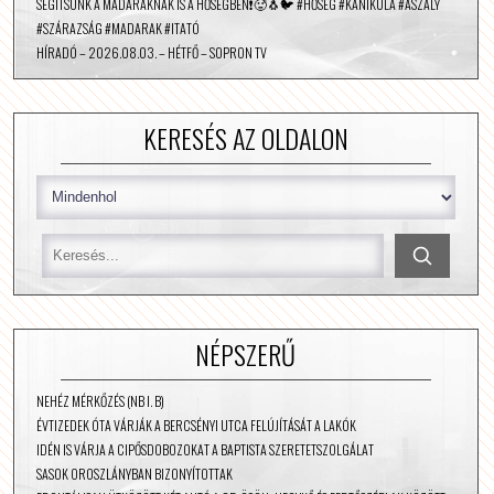
SEGÍTSÜNK A MADARAKNAK IS A HŐSÉGBEN❗️🥵🐧🐦 #HŐSÉG #KÁNIKULA #ASZÁLY
#SZÁRAZSÁG #MADARAK #ITATÓ
HÍRADÓ – 2026.08.03. – HÉTFŐ – SOPRON TV
KERESÉS AZ OLDALON
NÉPSZERŰ
NEHÉZ MÉRKŐZÉS (NB I. B)
ÉVTIZEDEK ÓTA VÁRJÁK A BERCSÉNYI UTCA FELÚJÍTÁSÁT A LAKÓK
IDÉN IS VÁRJA A CIPŐSDOBOZOKAT A BAPTISTA SZERETETSZOLGÁLAT
SASOK OROSZLÁNYBAN BIZONYÍTOTTAK