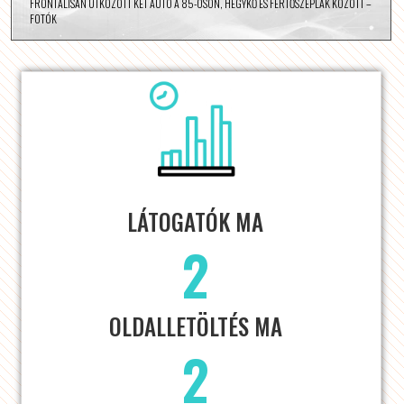
FRONTÁLISAN ÜTKÖZÖTT KÉT AUTÓ A 85-ÖSÖN, HEGYKŐ ÉS FERTŐSZÉPLAK KÖZÖTT –
FOTÓK
LÁTOGATÓK MA
2
OLDALLETÖLTÉS MA
2