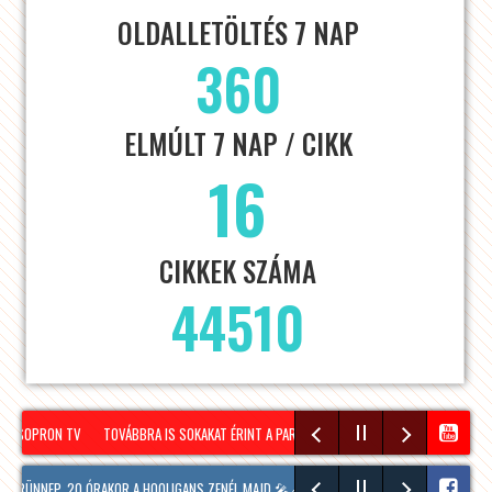
OLDALLETÖLTÉS 7 NAP
360
ELMÚLT 7 NAP / CIKK
16
CIKKEK SZÁMA
44510
 SOPRON TV
TOVÁBBRA IS SOKAKAT ÉRINT A PARLAGFŰ-ALLERGIA❗️ #ALLERGY #PARLAGFŰ
ÜNNEP, 20 ÓRAKOR A HOOLIGANS ZENÉL MAJD 🎤🎸🎶 MÉG TÖBB FOTÓ A VASÁRNAPI HANG