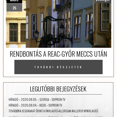
25
RENDBONTÁS A REAC-GYŐR MECCS UTÁN
TOVÁBBI RÉSZLETEK
LEGUTÓBBI BEJEGYZÉSEK
HÍRADÓ – 2026.08.05. – SZERDA – SOPRON TV
HÍRADÓ – 2026.08.04. – KEDD – SOPRON TV
TOVÁBBRA IS SOKAKAT ÉRINT A PARLAGFŰ-ALLERGIA❗️ #ALLERGY #PARLAGFŰ