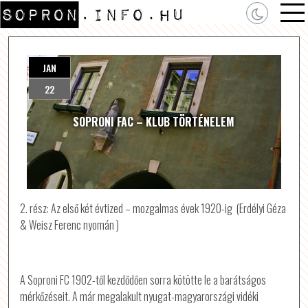
JAN
22
SOPRONI FAC – KLUB TÖRTÉNELEM
2. rész: Az első két évtized – mozgalmas évek 1920-ig (Erdélyi Géza
& Weisz Ferenc nyomán )
A Soproni FC 1902-től kezdődően sorra kötötte le a barátságos
mérkőzéseit. A már megalakult nyugat-magyarországi vidéki