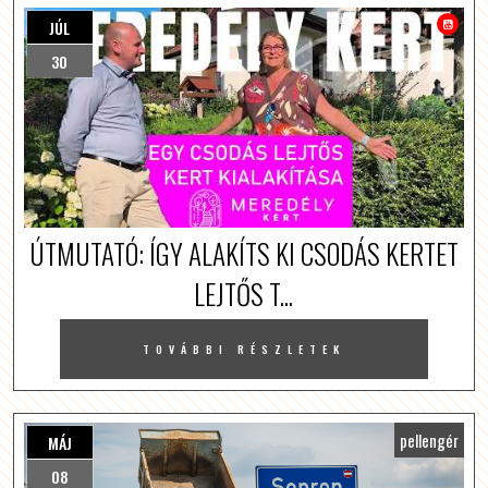
JÚL
30
ÚTMUTATÓ: ÍGY ALAKÍTS KI CSODÁS KERTET
LEJTŐS T...
TOVÁBBI RÉSZLETEK
pellengér
MÁJ
08