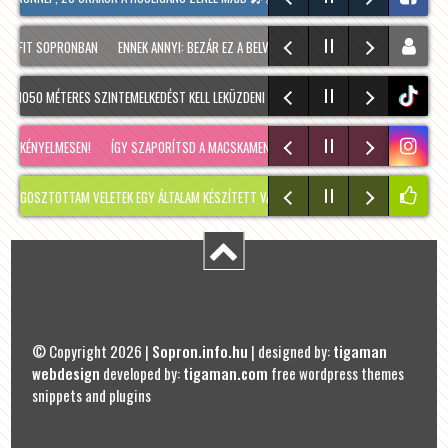
FIT SOPRONBAN
ENNEK ANNYI: BEZÁR EZ A BELVÁROSI SZUPERMARKET
TALLÓZÓ
EG
1050 MÉTERES SZINTEMELKEDÉST KELL LEKÜZDENI A HEUKUPPE 2007 MÉTERES CSÚCSÁIG. A
tiktok
NYELMESEN!
ÍGY SZAPORÍTSD A MACSKAMENTÁT TŐOSZTÁSSAL#RITAKERTJE A HATALMAS
TOTTAM VELETEK EGY ÁLTALAM KÉSZÍTETT VADVIRÁG KOSZORÚT.🌼🌸💮 AKKOR MÉG NEM Á
© Copyright 2026 |
Sopron.info.hu
| designed by:
tigaman
webdesign
developed by:
tigaman.com
free wordpress themes
snippets and plugins