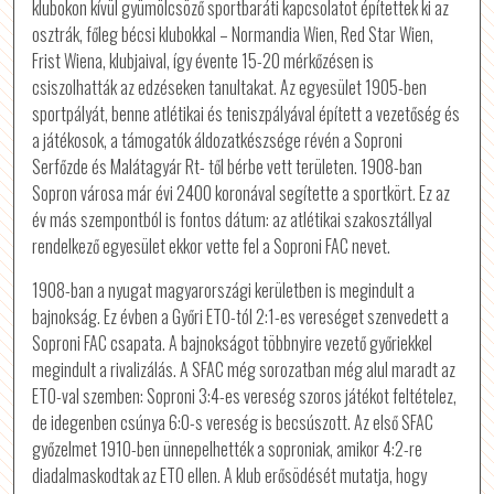
klubokon kívül gyümölcsöző sportbaráti kapcsolatot építettek ki az
osztrák, főleg bécsi klubokkal – Normandia Wien, Red Star Wien,
Frist Wiena, klubjaival, így évente 15-20 mérkőzésen is
csiszolhatták az edzéseken tanultakat. Az egyesület 1905-ben
sportpályát, benne atlétika
i és teniszpályával épített a vezetőség és
a játékosok, a támogatók áldozatkészsége révén a Soproni
Serfőzde és Malátagyár Rt- től bérbe vett területen. 1908-ban
Sopron városa már évi 2400 koronával segítette a sportkört. Ez az
év más szempontból is fontos dátum: az atlétikai szakosztállyal
rendelkező egyesület ekkor vette fel a Soproni FAC nevet.
1908-ban a nyugat magyarországi kerületben is megindult a
bajnokság. Ez évben a Győri ETO-tól 2:1-es vereséget szenvedett a
Soproni FAC csapata. A bajnokságot többnyire vezető győriekkel
megindult a rivalizálás. A SFAC még sorozatban még alul maradt az
ETO-val szemben: Soproni 3:4-es vereség szoros játékot feltételez,
de idegenben csúnya 6:0-s vereség is becsúszott. Az első SFAC
győzelmet 1910-ben ünnepelhették a soproniak, amikor 4:2-re
diadalmaskodtak az ETO ellen. A klub erősödését mutatja, hogy