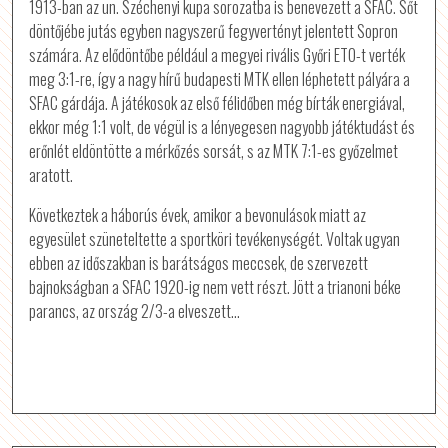
1913-ban az un. Széchenyi kupa sorozatba is benevezett a SFAC. Sőt
döntőjébe jutás egyben nagyszerű fegyvertényt jelentett Sopron
számára. Az elődöntőbe például a megyei rivális Győri ETO-t verték
meg 3:1-re, így a nagy hírű budapesti MTK ellen léphetett pályára a
SFAC gárdája. A játékosok az első félidőben még bírták energiával,
ekkor még 1:1 volt, de végül is a lényegesen nagyobb játéktudást és
erőnlét eldöntötte a mérkőzés sorsát, s az MTK 7:1-es győzelmet
aratott.
Következtek a háborús évek, amikor a bevonulások miatt az
egyesület szüneteltette a sportköri tevékenységét. Voltak ugyan
ebben az időszakban is barátságos meccsek, de szervezett
bajnokságban a SFAC 1920-ig nem vett részt. Jött a trianoni béke
parancs, az ország 2/3-a elveszett…