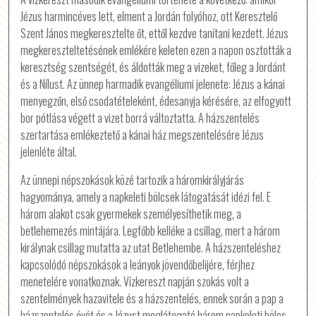
Jézus harmincéves lett, elment a Jordán folyóhoz, ott Keresztelő
Szent János megkeresztelte őt, ettől kezdve tanítani kezdett. Jézus
megkereszteltetésének emlékére keleten ezen a napon osztották a
keresztség szentségét, és áldották meg a vizeket, főleg a Jordánt
és a Nílust. Az ünnep harmadik evangéliumi jelenete: Jézus a kánai
menyegzőn, első csodatételeként, édesanyja kérésére, az elfogyott
bor pótlása végett a vizet borrá változtatta. A házszentelés
szertartása emlékeztető a kánai ház megszentelésére Jézus
jelenléte által.
Az ünnepi népszokások közé tartozik a háromkirályjárás
hagyománya, amely a napkeleti bölcsek látogatását idézi fel. E
három alakot csak gyermekek személyesíthetik meg, a
betlehemezés mintájára. Legfőbb kelléke a csillag, mert a három
királynak csillag mutatta az utat Betlehembe. A házszenteléshez
kapcsolódó népszokások a leányok jövendőbelijére, férjhez
menetelére vonatkoznak. Vízkereszt napján szokás volt a
szentelmények hazavitele és a házszentelés, ennek során a pap a
házszentelés évét és a Jézust meglátogató három napkeleti bölcs