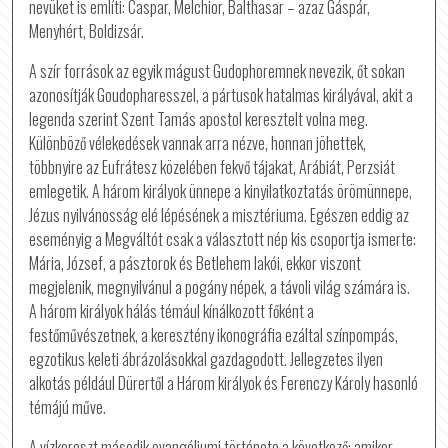
nevüket is említi: Caspar, Melchior, Balthasar – azaz Gáspár,
Menyhért, Boldizsár.
A szír források az egyik mágust Gudophoremnek nevezik, őt sokan
azonosítják Goudopharesszel, a pártusok hatalmas királyával, akit a
legenda szerint Szent Tamás apostol keresztelt volna meg.
Különböző vélekedések vannak arra nézve, honnan jöhettek,
többnyire az Eufrátesz közelében fekvő tájakat, Arábiát, Perzsiát
emlegetik. A három királyok ünnepe a kinyilatkoztatás örömünnepe,
Jézus nyilvánosság elé lépésének a misztériuma. Egészen eddig az
eseményig a Megváltót csak a választott nép kis csoportja ismerte:
Mária, József, a pásztorok és Betlehem lakói, ekkor viszont
megjelenik, megnyilvánul a pogány népek, a távoli világ számára is.
A három királyok hálás témául kínálkozott főként a
festőművészetnek, a keresztény ikonográfia ezáltal színpompás,
egzotikus keleti ábrázolásokkal gazdagodott. Jellegzetes ilyen
alkotás például Dürertől a Három királyok és Ferenczy Károly hasonló
témájú műve.
A vízkereszt második evangéliumi története a következő: amikor