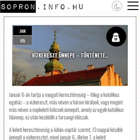
JAN
05
VÍZKERESZT ÜNNEPE – TÖRTÉNETE..
Január 6-án tartja a nyugati kereszténység – főleg a katolikus
egyház – a vízkereszt, más néven a három királyok, vagy megint
más néven a napkeleti bölcsek ünnepét, amely az egyik katolikus
főünnep, ez után kezdődik a farsangi időszak.
A keleti kereszténység a Julián-naptár szerint, 13 nappal később
ünnepli a vízkeresztet, mivel január 6., illetve 7. a keleti