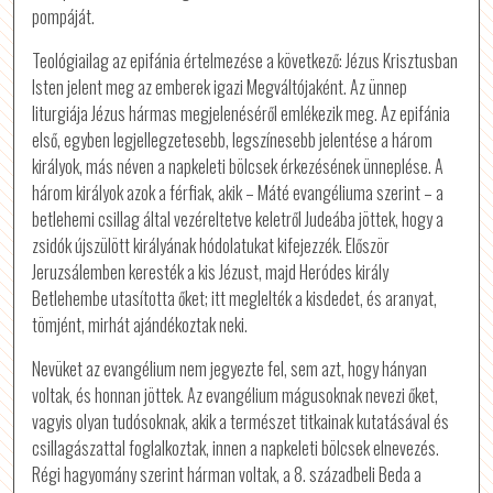
pompáját.
Teológiailag az epifánia értelmezése a következő: Jézus Krisztusban
Isten jelent meg az emberek igazi Megváltójaként. Az ünnep
liturgiája Jézus hármas megjelenéséről emlékezik meg. Az epifánia
első, egyben legjellegzetesebb, legszínesebb jelentése a három
királyok, más néven a napkeleti bölcsek érkezésének ünneplése. A
három királyok azok a férfiak, akik – Máté evangéliuma szerint – a
betlehemi csillag által vezéreltetve keletről Judeába jöttek, hogy a
zsidók újszülött királyának hódolatukat kifejezzék. Először
Jeruzsálemben keresték a kis Jézust, majd Heródes király
Betlehembe utasította őket; itt meglelték a kisdedet, és aranyat,
tömjént, mirhát ajándékoztak neki.
Nevüket az evangélium nem jegyezte fel, sem azt, hogy hányan
voltak, és honnan jöttek. Az evangélium mágusoknak nevezi őket,
vagyis olyan tudósoknak, akik a természet titkainak kutatásával és
csillagászattal foglalkoztak, innen a napkeleti bölcsek elnevezés.
Régi hagyomány szerint hárman voltak, a 8. századbeli Beda a