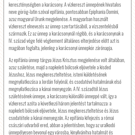
kereszténységben a karácsony. A vízkereszt ünnepének hivatalos
neve görög-latin szóval epifánia, pontosabban Epiphania Domini,
azaz magyarul Urunk megjelenése. A magyarban használt
vízkereszt elnevezés az ünnep szertartásából, a vízszentelésből
származik. Ez az ünnep a karácsonynál régibb, és a karácsonynak a
IV. század vége felé végbement általános elterjedése előtt azt is
magában foglalta, jelenleg a karácsonyi ünnepkör zárónapja.
Az epifánia ünnep tárgya Jézus Krisztus megjelenése volt általában,
azaz születése, majd a napkeleti bölcsek eljövetele a kisded
Jézushoz, Jézus megkereszteltetése, isteni küldetésének
megnyilatkozása a Jordán folyónál, és csodatévő hatalmának első
megnyilatkozása a kánai menyegzőn. A IV. századtól Jézus
születésének ünnepe, a karácsony különálló ünneppé vált, így a
vízkereszt azóta a következő három jelentést tartalmazza: a
napkeleti bölcsek eljövetele, Jézus megkereszteltetése és Jézus
csodatétele a kánai menyegzőn. Az epifánia kifejezés a római
császári udvarból ered, abban a jelentésben, hogy az uralkodó
ünnepélyesen bevonul egy városba, kinyilvánítva hatalmát és