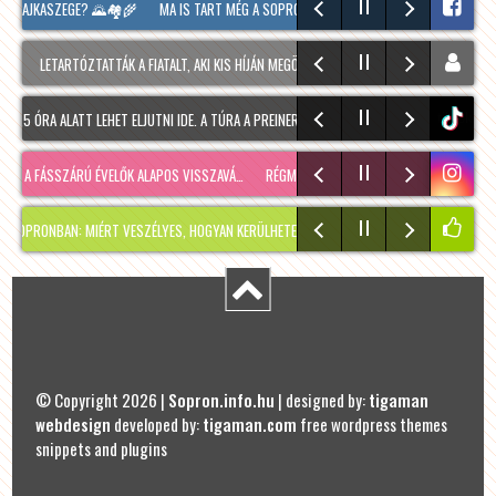
 PAJKASZEGE? 🌄🏘️🌾
MA IS TART MÉG A SOPRONI BORÜNNEP, 20 ÓRAKOR A HOOLIGAN
LETARTÓZTATTÁK A FIATALT, AKI KIS HÍJÁN MEGÖLT EGY 28 ÉVES FÉRFIT SOPRONBAN
 ÓRA ALATT LEHET ELJUTNI IDE. A TÚRA A PREINER GSCHEID PARKOLÓBÓL INDUL ÉS 1050
tiktok
 A FÁSSZÁRÚ ÉVELŐK ALAPOS VISSZAVÁ…
RÉGMÚLT KIRAKATA, AMÉLIE MÓDRA
TÉLEN IS
BAN: MIÉRT VESZÉLYES, HOGYAN KERÜLHETETT IDE, ÉS MIKOR SZABADUL FEL?
PÁR N
© Copyright 2026 |
Sopron.info.hu
| designed by:
tigaman
webdesign
developed by:
tigaman.com
free wordpress themes
snippets and plugins