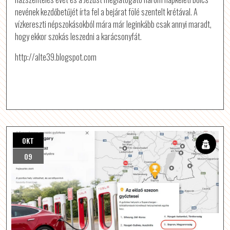
nevének kezdőbetűjét írta fel a bejárat fölé szentelt krétával. A
vízkereszti népszokásokból mára már leginkább csak annyi maradt,
hogy ekkor szokás leszedni a karácsonyfát.
http://alte39.blogspot.com
OKT
09