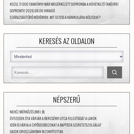
KÖZEL 11 000 TANKÖNYV MÁR MEGÉRKEZETT SOPRONBA A KÖVETKEZŐ TANÉVRE!
SOPRONTV 2026.08.06 HIRADÓ
SZÁRAZSÁGTŰRŐ NÖVÉNYEK: MIT ÜLTESS A KÁNIKULÁRA KÉSZÜLVE?
KERESÉS AZ OLDALON
NÉPSZERŰ
NEHÉZ MÉRKŐZÉS (NB I. B)
ÉVTIZEDEK ÓTA VÁRJÁK A BERCSÉNYI UTCA FELÚJÍTÁSÁT A LAKÓK
IDÉN IS VÁRJA A CIPŐSDOBOZOKAT A BAPTISTA SZERETETSZOLGÁLAT
SASOK OROSZLÁNYBAN BIZONYÍTOTTAK