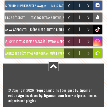
 KIS FALUNK ÚJ PAJKASZEGE? 🌄🏘️🌾
MA IS TART MÉG A SOPRONI BORÜNNEP, 20 ÓRAK
NT ÉS A TÉRSÉGET
LETARTÓZTATTÁK A FIATALT, AKI KIS HÍJÁN MEGÖLT EGY 28 ÉVES FÉR
RAX 🏔️ SOPRONTÓL 1,5 ÓRA ALATT LEHET ELJUTNI IDE. A TÚRA A PREINER GSCHEID PARK
tiktok
A, ÍGY ELJÖTT AZ IDEJE A FÁSSZÁRÚ ÉVELŐK ALAPOS VISSZAVÁ…
RÉGMÚLT KIRAKATA, A
AZBESZTES ZÚZOTTKŐ SOPRONBAN: MIÉRT VESZÉLYES, HOGYAN KERÜLHETETT IDE, ÉS MIK
© Copyright 2026 |
Sopron.info.hu
| designed by:
tigaman
webdesign
developed by:
tigaman.com
free wordpress themes
snippets and plugins