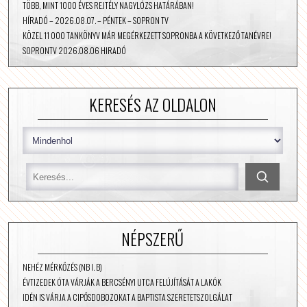
TÖBB, MINT 1000 ÉVES REJTÉLY NAGYLÓZS HATÁRÁBAN!
HÍRADÓ – 2026.08.07. – PÉNTEK – SOPRON TV
KÖZEL 11 000 TANKÖNYV MÁR MEGÉRKEZETT SOPRONBA A KÖVETKEZŐ TANÉVRE!
SOPRONTV 2026.08.06 HIRADÓ
KERESÉS AZ OLDALON
NÉPSZERŰ
NEHÉZ MÉRKŐZÉS (NB I. B)
ÉVTIZEDEK ÓTA VÁRJÁK A BERCSÉNYI UTCA FELÚJÍTÁSÁT A LAKÓK
IDÉN IS VÁRJA A CIPŐSDOBOZOKAT A BAPTISTA SZERETETSZOLGÁLAT