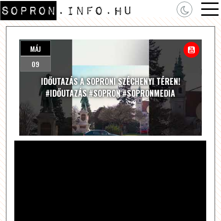
MÁJ
09
IDŐUTAZÁS A SOPRONI SZÉCHENYI TÉREN!
#IDŐUTAZÁS #SOPRON #SOPRONMEDIA