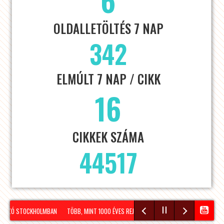
OLDALLETÖLTÉS 7 NAP
342
ELMÚLT 7 NAP / CIKK
16
CIKKEK SZÁMA
44517
KOZÓ STOCKHOLMBAN
TÖBB, MINT 1000 ÉVES REJTÉLY NAGYLÓZS HATÁRÁBAN!
HÍRA