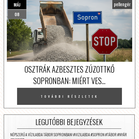
pellengér
MÁJ
08
OSZTRÁK AZBESZTES ZÚZOTTKŐ
SOPRONBAN: MIÉRT VES...
TOVÁBBI RÉSZLETEK
LEGUTÓBBI BEJEGYZÉSEK
NÉPSZERŰ A VÍZILABDA TÁBOR SOPRONBAN! #VIZILABDA #SOPRON #TÁBOR #NYÁR