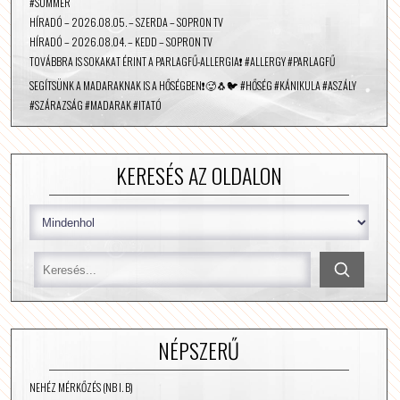
#SUMMER
HÍRADÓ – 2026.08.05. – SZERDA – SOPRON TV
HÍRADÓ – 2026.08.04. – KEDD – SOPRON TV
TOVÁBBRA IS SOKAKAT ÉRINT A PARLAGFŰ-ALLERGIA❗️ #ALLERGY #PARLAGFŰ
SEGÍTSÜNK A MADARAKNAK IS A HŐSÉGBEN❗️🥵🐧🐦 #HŐSÉG #KÁNIKULA #ASZÁLY
#SZÁRAZSÁG #MADARAK #ITATÓ
KERESÉS AZ OLDALON
NÉPSZERŰ
NEHÉZ MÉRKŐZÉS (NB I. B)