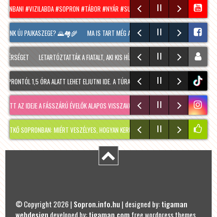
RONBAN! #VIZILABDA #SOPRON #TÁBOR #NYÁR #SUMMER
HÍRADÓ – 2026.08.05. – S
LUNK ÚJ PAJKASZEGE? 🌄🏘️🌾
MA IS TART MÉG A SOPRONI BORÜNNEP, 20 ÓRAKOR A HO
ÉRSÉGET
LETARTÓZTATTÁK A FIATALT, AKI KIS HÍJÁN MEGÖLT EGY 28 ÉVES FÉRFIT SOPRO
RONTÓL 1,5 ÓRA ALATT LEHET ELJUTNI IDE. A TÚRA A PREINER GSCHEID PARKOLÓBÓL INDU
tiktok
T AZ IDEJE A FÁSSZÁRÚ ÉVELŐK ALAPOS VISSZAVÁ…
RÉGMÚLT KIRAKATA, AMÉLIE MÓDRA
SOPRONBAN: MIÉRT VESZÉLYES, HOGYAN KERÜLHETETT IDE, ÉS MIKOR SZABADUL FEL?
© Copyright 2026 |
Sopron.info.hu
| designed by:
tigaman
webdesign
developed by:
tigaman.com
free wordpress themes