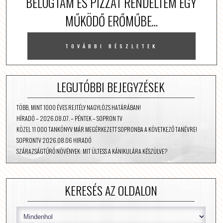
BELÓGTAM ÉS PIZZÁT RENDELTEM EGY
MŰKÖDŐ ERŐMŰBE...
TOVÁBBI RÉSZLETEK
LEGUTÓBBI BEJEGYZÉSEK
TÖBB, MINT 1000 ÉVES REJTÉLY NAGYLÓZS HATÁRÁBAN!
HÍRADÓ – 2026.08.07. – PÉNTEK – SOPRON TV
KÖZEL 11 000 TANKÖNYV MÁR MEGÉRKEZETT SOPRONBA A KÖVETKEZŐ TANÉVRE!
SOPRONTV 2026.08.06 HIRADÓ
SZÁRAZSÁGTŰRŐ NÖVÉNYEK: MIT ÜLTESS A KÁNIKULÁRA KÉSZÜLVE?
KERESÉS AZ OLDALON