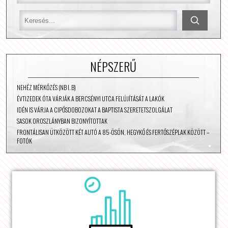
NÉPSZERŰ
NEHÉZ MÉRKŐZÉS (NB I. B)
ÉVTIZEDEK ÓTA VÁRJÁK A BERCSÉNYI UTCA FELÚJÍTÁSÁT A LAKÓK
IDÉN IS VÁRJA A CIPŐSDOBOZOKAT A BAPTISTA SZERETETSZOLGÁLAT
SASOK OROSZLÁNYBAN BIZONYÍTOTTAK
FRONTÁLISAN ÜTKÖZÖTT KÉT AUTÓ A 85-ÖSÖN, HEGYKŐ ÉS FERTŐSZÉPLAK KÖZÖTT –
FOTÓK