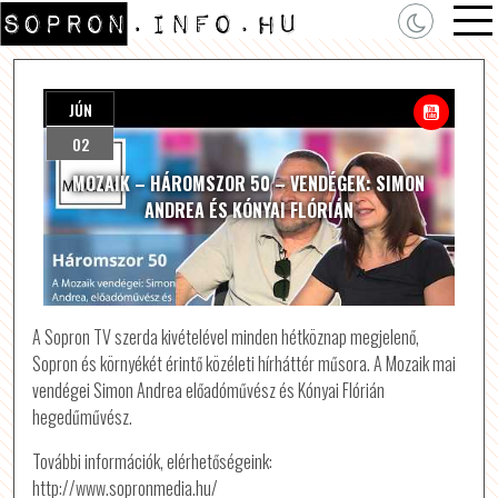
JÚN
02
MOZAIK – HÁROMSZOR 50 – VENDÉGEK: SIMON
ANDREA ÉS KÓNYAI FLÓRIÁN
A Sopron TV szerda kivételével minden hétköznap megjelenő,
Sopron és környékét érintő közéleti hírháttér műsora. A Mozaik mai
vendégei Simon Andrea előadóművész és Kónyai Flórián
hegedűművész.
További információk, elérhetőségeink:
http://www.sopronmedia.hu/