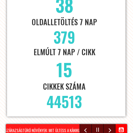
38
OLDALLETÖLTÉS 7 NAP
379
ELMÚLT 7 NAP / CIKK
15
CIKKEK SZÁMA
44513
SZÁRAZSÁGTŰRŐ NÖVÉNYEK: MIT ÜLTESS A KÁNIKULÁRA KÉSZÜLVE?
NÉPSZERŰ A VÍZ