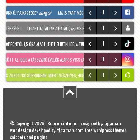
ALUNK ÚJ PAJKASZEGE? 🌄🏘️🌾
MA IS TART MÉG A SOPRONI BORÜNNEP, 20 ÓRAKOR A 
 TÉRSÉGET
LETARTÓZTATTÁK A FIATALT, AKI KIS HÍJÁN MEGÖLT EGY 28 ÉVES FÉRFIT SOP
OPRONTÓL 1,5 ÓRA ALATT LEHET ELJUTNI IDE. A TÚRA A PREINER GSCHEID PARKOLÓBÓL I
tiktok
JÖTT AZ IDEJE A FÁSSZÁRÚ ÉVELŐK ALAPOS VISSZAVÁ…
RÉGMÚLT KIRAKATA, AMÉLIE MÓDR
ÚZOTTKŐ SOPRONBAN: MIÉRT VESZÉLYES, HOGYAN KERÜLHETETT IDE, ÉS MIKOR SZABADU
© Copyright 2026 |
Sopron.info.hu
| designed by:
tigaman
webdesign
developed by:
tigaman.com
free wordpress themes
snippets and plugins