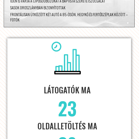
IDÉN IS VÁRJA A CIPŐSDOBOZOKAT A BAPTISTA SZERETETSZOLGÁLAT
SASOK OROSZLÁNYBAN BIZONYÍTOTTAK
FRONTÁLISAN ÜTKÖZÖTT KÉT AUTÓ A 85-ÖSÖN, HEGYKŐ ÉS FERTŐSZÉPLAK KÖZÖTT –
FOTÓK
LÁTOGATÓK MA
23
OLDALLETÖLTÉS MA