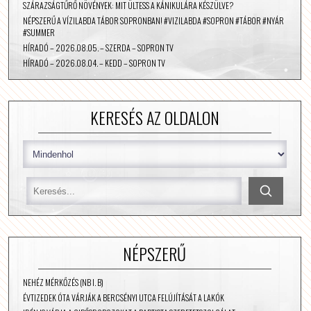
SZÁRAZSÁGTŰRŐ NÖVÉNYEK: MIT ÜLTESS A KÁNIKULÁRA KÉSZÜLVE?
NÉPSZERŰ A VÍZILABDA TÁBOR SOPRONBAN! #VIZILABDA #SOPRON #TÁBOR #NYÁR
#SUMMER
HÍRADÓ – 2026.08.05. – SZERDA – SOPRON TV
HÍRADÓ – 2026.08.04. – KEDD – SOPRON TV
KERESÉS AZ OLDALON
NÉPSZERŰ
NEHÉZ MÉRKŐZÉS (NB I. B)
ÉVTIZEDEK ÓTA VÁRJÁK A BERCSÉNYI UTCA FELÚJÍTÁSÁT A LAKÓK