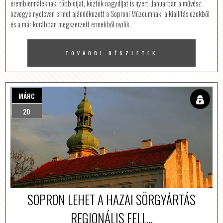
érembiennáléknak, több díjat, köztük nagydíjat is nyert. Januárban a művész
özvegye nyolcvan érmet ajándékozott a Soproni Múzeumnak, a kiállítás ezekből
és a már korábban megszerzett érmekből nyílik.
TOVÁBBI RÉSZLETEK
MÁRC
20
SOPRON LEHET A HAZAI SÖRGYÁRTÁS
REGIONÁLIS FELL...