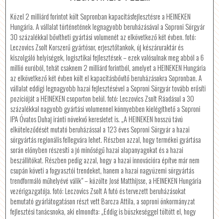
Közel 2 milliárd forintot költ Sopronban kapacitásfejlesztésre a HEINEKEN
Hungária. A vállalat történetének legnagyobb beruházásával a Soproni Sörgyár
30 százalékkal bővítheti gyártási volumenét az elkövetkező két évben. fotó:
Leczovics Zsolt Korszerű gyártósor, erjesztőtankok, új készáruraktár és
kiszolgáló helyiségek, logisztikai fejlesztések – ezek valósulnak meg abból a 6
millió euróból, tehát csaknem 2 milliárd forintból, amelyet a HEINEKEN Hungária
az elkövetkező két évben költ el kapacitásbővítő beruházásokra Sopronban. A
vállalat eddigi legnagyobb hazai fejlesztésével a Soproni Sörgyár tovább erősíti
pozícióját a HEINEKEN csoporton belül. fotó: Leczovics Zsolt Ráadásul a 30
százalékkal nagyobb gyártási volumennel könnyebben kielégíthető a Soproni
IPA Óvatos Duhaj iránti növekvő keresletet is. „A HEINEKEN hosszú távú
elköteleződését mutató beruházással a 123 éves Soproni Sörgyár a hazai
sörgyártás regionális fellegvára lehet. Részben azzal, hogy termékei gyártása
során előnyben részesíti a jó minőségű hazai alapanyagokat és a hazai
beszállítókat. Részben pedig azzal, hogy a hazai innovációra építve már nem
csupán követi a fogyasztói trendeket, hanem a hazai nagyüzemi sörgyártás
trendformáló műhelyévé válik” – közölte José Matthijsse, a HEINEKEN Hungária
vezérigazgatója. fotó: Leczovics Zsolt A futó és tervezett beruházásokat
bemutató gyárlátogatáson részt vett Barcza Attila, a soproni önkormányzat
fejlesztési tanácsnoka, aki elmondta: „Eddig is büszkeséggel töltött el, hogy