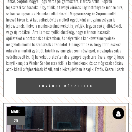
Tamás, Sopron Megyei Jogú Város polgármestere, Barcza Attila, Sopron
fejlesztési tanácsnoka. Úgy tűnik, a tavalyi vöröscsillag-botránynak már se híre,
se hamva, ugyanis a Heineken elkötelezett Magyarország és Sopron mellett
hosszú távon is. A kapacitásbővítés mellett egyébként a rugalmasságon is
fejlesztenek, illetve a munkakörülményeket is javítják, legyen szó új öltözőkről,
vagy új irodákról. Arra is most nyílik lehetőség, hogy már nem használt
épületeket elbontsanak az üzemben, és helyettük a kor követelményeinek
megfelelő módon hasznosítsák a területet. Elhangzott az is, hogy több eszköz
érkezik a martfűi gyárból, bővítik az energiaüzemi részleget, megduplázzák a
szűrőkapacitást, új helyeket biztosítanak a göngyölegek tárolására, egy új kapu
is nyílik majd a Vándor Sándor utca felől a kamionoknak, és ez még csak néhány
azok közül a fejlesztések közül, ami a közeljövőben lezajlik. Fotók: Keszei László
TOVÁBBI RÉSZLETEK
MÁRC
20