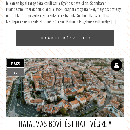
folyamán igazi rangadóra került sor a Győr csapata ellen. Szombaton
Budapestre utaztak a fiúk, ahol a BVSC csapata fogadta őket, mely csapat egy
nappal korábban verte meg a sokszoros bajnok Celldömölk csapatát is.
Meglepetés nem született a mérkőzésen, Katona Gergelynek volt esélye […]
TOVÁBBI RÉSZLETEK
MÁRC
20
HATALMAS BŐVÍTÉST HAJT VÉGRE A