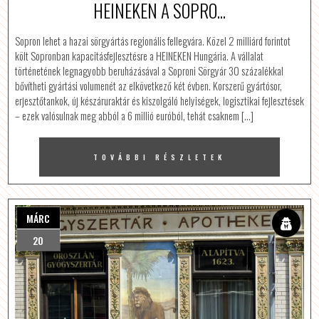
HEINEKEN A SOPRO...
Sopron lehet a hazai sörgyártás regionális fellegvára. Közel 2 milliárd forintot
költ Sopronban kapacitásfejlesztésre a HEINEKEN Hungária. A vállalat
történetének legnagyobb beruházásával a Soproni Sörgyár 30 százalékkal
bővítheti gyártási volumenét az elkövetkező két évben. Korszerű gyártósor,
erjesztőtankok, új készáruraktár és kiszolgáló helyiségek, logisztikai fejlesztések
– ezek valósulnak meg abból a 6 millió euróból, tehát csaknem […]
TOVÁBBI RÉSZLETEK
MÁRC
20