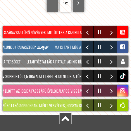
1#2
ÁRAZSÁGTŰRŐ NÖVÉNYEK: MIT ÜLTESS A KÁNIKULÁRA KÉSZÜLVE?
NÉPSZERŰ A VÍZILA
NK ÚJ PAJKASZEGE? 🌄🏘️🌾
MA IS TART MÉG A SOPRONI BORÜNNEP, 20 ÓRAKOR A HOO
SÉGET
LETARTÓZTATTÁK A FIATALT, AKI KIS HÍJÁN MEGÖLT EGY 28 ÉVES FÉRFIT SOPRON
ONTÓL 1,5 ÓRA ALATT LEHET ELJUTNI IDE. A TÚRA A PREINER GSCHEID PARKOLÓBÓL INDUL
tiktok
 AZ IDEJE A FÁSSZÁRÚ ÉVELŐK ALAPOS VISSZAVÁ…
RÉGMÚLT KIRAKATA, AMÉLIE MÓDRA
OPRONBAN: MIÉRT VESZÉLYES, HOGYAN KERÜLHETETT IDE, ÉS MIKOR SZABADUL FEL?