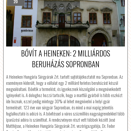
20
BŐVÍT A HEINEKEN: 2 MILLIÁRDOS
BERUHÁZÁS SOPRONBAN
A Heineken Hungária Sörgyárak Zrt. tartott sajtótájékoztatót ma Sopronban. Az
eseményen kiderült, hogy a vállalat egy 2 milliárd forintos beruházást készül
megvalósítani. Bővítik a termelést, és igyekeznek kiszolgálni a megnövekedett
igényeket is. A dologhoz hozzá tartozik, hogy a martfűi gyárból is több eszközt
ide hoznak, ezzel pedig mintegy 30%-al lehet megnövelni a helyi gyár
termelését. 123 éve van sörgyár Sopronban, és mind a mai napig jelentős
foglalkoztató is adózó is. A bővítéssel a város százmilliós nagyságrendekkel több
iparűzési adóra is számíthat. A rendezvényen részt vett többek között José
Matthijsse, a Heineken Hungária Sörgyárak Zrt. vezérigazgatója, Dr. Fodor