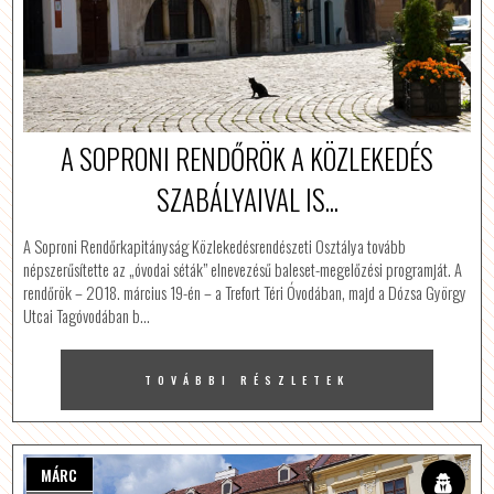
A SOPRONI RENDŐRÖK A KÖZLEKEDÉS
SZABÁLYAIVAL IS...
A Soproni Rendőrkapitányság Közlekedésrendészeti Osztálya tovább
népszerűsítette az „óvodai séták” elnevezésű baleset-megelőzési programját. A
rendőrök – 2018. március 19-én – a Trefort Téri Óvodában, majd a Dózsa György
Utcai Tagóvodában b…
TOVÁBBI RÉSZLETEK
MÁRC