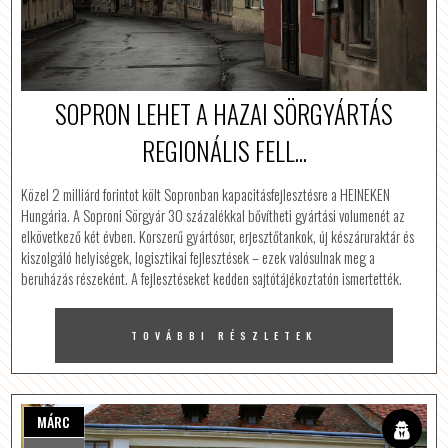
SOPRON LEHET A HAZAI SÖRGYÁRTÁS
REGIONÁLIS FELL...
Közel 2 milliárd forintot költ Sopronban kapacitásfejlesztésre a HEINEKEN
Hungária. A Soproni Sörgyár 30 százalékkal bővítheti gyártási volumenét az
elkövetkező két évben. Korszerű gyártósor, erjesztőtankok, új készáruraktár és
kiszolgáló helyiségek, logisztikai fejlesztések – ezek valósulnak meg a
beruházás részeként. A fejlesztéseket kedden sajtótájékoztatón ismertették.
TOVÁBBI RÉSZLETEK
MÁRC