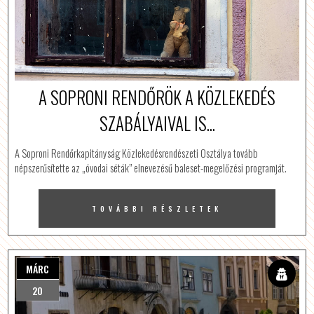
A SOPRONI RENDŐRÖK A KÖZLEKEDÉS
SZABÁLYAIVAL IS...
A Soproni Rendőrkapitányság Közlekedésrendészeti Osztálya tovább
népszerűsítette az „óvodai séták” elnevezésű baleset-megelőzési programját.
TOVÁBBI RÉSZLETEK
MÁRC
20