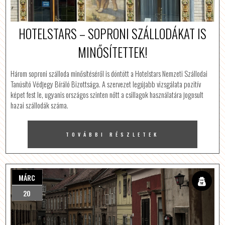
HOTELSTARS – SOPRONI SZÁLLODÁKAT IS
MINŐSÍTETTEK!
Három soproni szálloda minősítéséről is döntött a Hotelstars Nemzeti Szállodai
Tanúsító Védjegy Bíráló Bizottsága. A szervezet legújabb vizsgálata pozitív
képet fest le, ugyanis országos szinten nőtt a csillagok használatára jogosult
hazai szállodák száma.
TOVÁBBI RÉSZLETEK
MÁRC
20