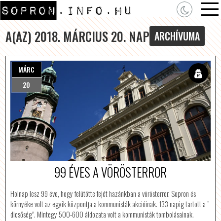
A(AZ) 2018. MÁRCIUS 20. NAP
ARCHÍVUMA
MÁRC
20
99 ÉVES A VÖRÖSTERROR
Holnap lesz 99 éve, hogy felütötte fejét hazánkban a vörösterror. Sopron és
környéke volt az egyik központja a kommunisták akcióinak. 133 napig tartott a ”
dicsőség”. Mintegy 500-600 áldozata volt a kommunisták tombolásainak.