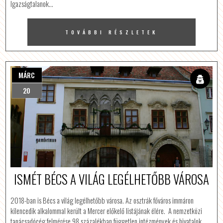
Igazságtalanok…
TOVÁBBI RÉSZLETEK
MÁRC
20
ISMÉT BÉCS A VILÁG LEGÉLHETŐBB VÁROSA
2018-ban is Bécs a világ legélhetőbb városa. Az osztrák főváros immáron
kilencedik alkalommal került a Mercer előkelő listájának élére. A nemzetközi
tanácsadócég felmérése 98 százalékban független intézmények és hivatalok