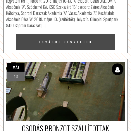
(Egyetem tér 1.) Időpont: 2018. május 10-13. “A” csoport: Csata DSE, DVTK
Akadémia “A”, Széchenyi KA, KSC Szekszárd “B” csoport: Zsíros Akadémia
Kőbánya, Soproni Darazsak Akadémia “A”, Vasas Akadémia “A”, Kosárlabda
Akadémia Pécs “A” 2018. május 10. (csütörtök) Helyszín: Olimpiai Sportpark
9:00 Soproni Darazsak […]
TOVÁBBI RÉSZLETEK
MÁJ
13
CSODÁS BRONZOT SZÁLLÍTOTTAK