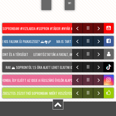
1#1
R SOPRONBAN! #VIZILABDA #SOPRON #TÁBOR #NYÁR #SUMMER
HÍRADÓ – 2026.08.05
 KIS FALUNK ÚJ PAJKASZEGE? 🌄🏘️🌾
MA IS TART MÉG A SOPRONI BORÜNNEP, 20 ÓRAK
NT ÉS A TÉRSÉGET
LETARTÓZTATTÁK A FIATALT, AKI KIS HÍJÁN MEGÖLT EGY 28 ÉVES FÉR
RAX 🏔️ SOPRONTÓL 1,5 ÓRA ALATT LEHET ELJUTNI IDE. A TÚRA A PREINER GSCHEID PARK
tiktok
BA, ÍGY ELJÖTT AZ IDEJE A FÁSSZÁRÚ ÉVELŐK ALAPOS VISSZAVÁ…
RÉGMÚLT KIRAKATA, A
ZTES ZÚZOTTKŐ SOPRONBAN: MIÉRT VESZÉLYES, HOGYAN KERÜLHETETT IDE, ÉS MIKOR S