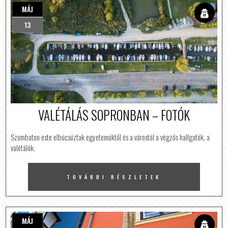
MÁJ
13
VALÉTÁLÁS SOPRONBAN – FOTÓK
Szombaton este elbúcsúztak egyetemüktől és a várostól a végzős hallgatók, a
valétálók.
TOVÁBBI RÉSZLETEK
MÁJ