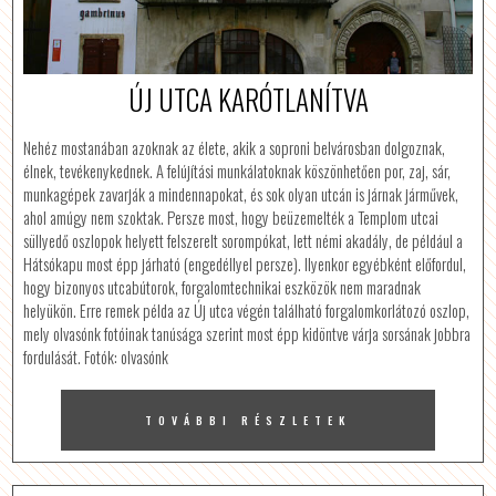
ÚJ UTCA KARÓTLANÍTVA
Nehéz mostanában azoknak az élete, akik a soproni belvárosban dolgoznak,
élnek, tevékenykednek. A felújítási munkálatoknak köszönhetően por, zaj, sár,
munkagépek zavarják a mindennapokat, és sok olyan utcán is járnak járművek,
ahol amúgy nem szoktak. Persze most, hogy beüzemelték a Templom utcai
süllyedő oszlopok helyett felszerelt sorompókat, lett némi akadály, de például a
Hátsókapu most épp járható (engedéllyel persze). Ilyenkor egyébként előfordul,
hogy bizonyos utcabútorok, forgalomtechnikai eszközök nem maradnak
helyükön. Erre remek példa az Új utca végén található forgalomkorlátozó oszlop,
mely olvasónk fotóinak tanúsága szerint most épp kidöntve várja sorsának jobbra
fordulását. Fotók: olvasónk
TOVÁBBI RÉSZLETEK