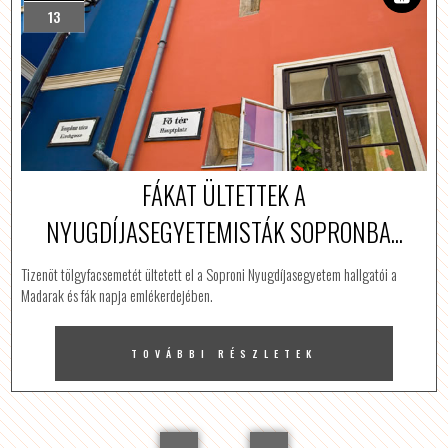
13
FÁKAT ÜLTETTEK A
NYUGDÍJASEGYETEMISTÁK SOPRONBA...
Tizenöt tölgyfacsemetét ültetett el a Soproni Nyugdíjasegyetem hallgatói a
Madarak és fák napja emlékerdejében.
TOVÁBBI RÉSZLETEK