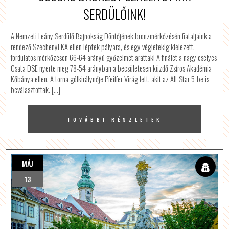
SERDÜLŐINK!
A Nemzeti Leány Serdülő Bajnokság Döntőjének bronzmérkőzésén fiataljaink a
rendező Széchenyi KA ellen léptek pályára, és egy végletekig kiélezett,
fordulatos mérkőzésen 66-64 arányú győzelmet arattak! A finálét a nagy esélyes
Csata DSE nyerte meg 78-54 arányban a becsületesen küzdő Zsíros Akadémia
Kőbánya ellen. A torna gólkirálynője Pfeiffer Virág lett, akit az All-Star 5-be is
beválasztották. […]
TOVÁBBI RÉSZLETEK
MÁJ
13