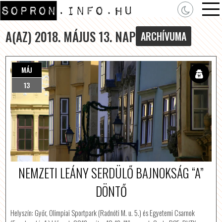
A(AZ) 2018. MÁJUS 13. NAP
ARCHÍVUMA
MÁJ
13
NEMZETI LEÁNY SERDÜLŐ BAJNOKSÁG “A”
DÖNTŐ
Helyszín: Győr, Olimpiai Sportpark (Radnóti M. u. 5.) és Egyetemi Csarnok