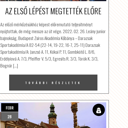
AZ ELSŐ LÉPÉST MEGTETTÉK ELŐRE
Az előző mérkőzésükhöz képest előremutató teljesítményt
nyújtottak, de még messze az út vége. 2022. 02. 26. Leány junior
bajnokság, Budapest Zsíros Akadémia Kőbánya – Darazsak
Sportakadémia/A 82-54 (22-14, 19-22, 16-7, 25-11) Darazsak
Sportakadémia/A: Janzsó A. 11, Kókai P. 11, Gombkötő L. 8/6,
Erdélyiová A. 7/3, Pfeiffer V. 5/3, Egresits R. 3/3, Török K. 3/3,
Bognár […]
TOVÁBBI RÉSZLETEK
FEBR
28