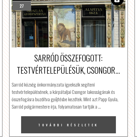
27
SARRÓD ÖSSZEFOGOTT:
TESTVÉRTELEPÜLÉSÜK, CSONGOR...
Sarród község önkormányzata igyekszik segíteni
testvértelepülésének, a kárpátaljai Csongor lakosságának és
összefogásra buzdítva gyűjtésbe kezdtek. Mint azt Papp Gyula,
Sarród polgármestere írja, folyamatosan tartják a
…
TOVÁBBI RÉSZLETEK