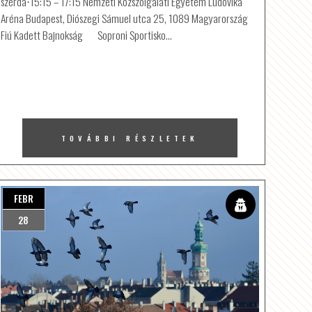
szerda⋅15:15 – 17:15 Nemzeti Közszolgálati Egyetem Ludovika
Aréna Budapest, Diószegi Sámuel utca 25, 1089 Magyarország
Fiú Kadett Bajnokság Soproni Sportisko…
TOVÁBBI RÉSZLETEK
FEBR
28