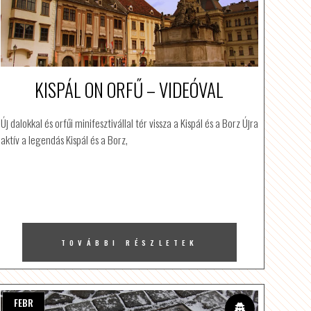
KISPÁL ON ORFŰ – VIDEÓVAL
Új dalokkal és orfűi minifesztivállal tér vissza a Kispál és a Borz Újra
aktív a legendás Kispál és a Borz,
TOVÁBBI RÉSZLETEK
FEBR