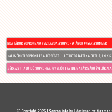
ILABDA TÁBOR SOPRONBAN! #VIZILABDA #SOPRON #TÁBOR #NYÁR #SUMMER
HÍR
L IS ÉRINTI SOPRONT ÉS A TÉRSÉGET
LETARTÓZTATTÁK A FIATALT, AKI KIS HÍJÁ
#
RKEZETT A JÓ IDŐ SOPRONBA, ÍGY ELJÖTT AZ IDEJE A FÁSSZÁRÚ ÉVELŐK ALAPOS VIS
ÚTMUTATÓ: ÍG
© Copyright 2026 |
Sopron.info.hu
| designed by:
tigaman 