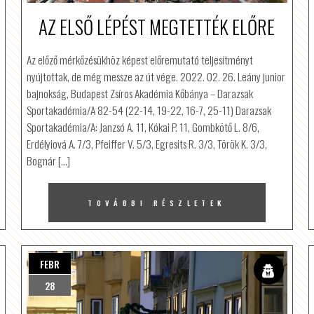
AZ ELSŐ LÉPÉST MEGTETTÉK ELŐRE
Az előző mérkőzésükhöz képest előremutató teljesítményt
nyújtottak, de még messze az út vége. 2022. 02. 26. Leány junior
bajnokság, Budapest Zsíros Akadémia Kőbánya – Darazsak
Sportakadémia/A 82-54 (22-14, 19-22, 16-7, 25-11) Darazsak
Sportakadémia/A: Janzsó A. 11, Kókai P. 11, Gombkötő L. 8/6,
Erdélyiová A. 7/3, Pfeiffer V. 5/3, Egresits R. 3/3, Török K. 3/3,
Bognár […]
TOVÁBBI RÉSZLETEK
FEBR
28