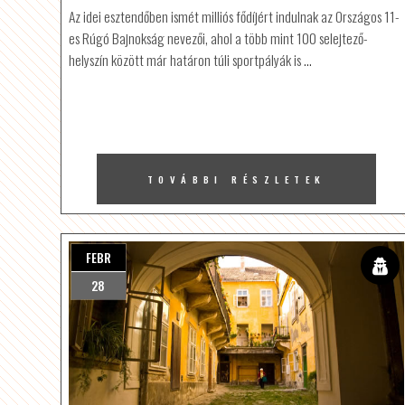
Az idei esztendőben ismét milliós fődíjért indulnak az Országos 11-
es Rúgó Bajnokság nevezői, ahol a több mint 100 selejtező-
helyszín között már határon túli sportpályák is
…
TOVÁBBI RÉSZLETEK
FEBR
28