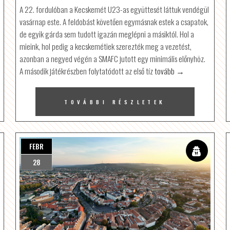
A 22. fordulóban a Kecskemét U23-as együttesét láttuk vendégül
vasárnap este. A feldobást követően egymásnak estek a csapatok,
de egyik gárda sem tudott igazán meglépni a másiktól. Hol a
mieink, hol pedig a kecskemétiek szerezték meg a vezetést,
azonban a negyed végén a SMAFC jutott egy minimális előnyhöz.
A második játékrészben folytatódott az első tíz
tovább →
TOVÁBBI RÉSZLETEK
FEBR
28