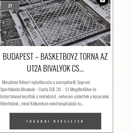
27
BUDAPEST – BASKETBOYZ TORNA AZ
U12A BIVALYOK CS...
Meszlényi Róbert nyilatkozata a szereplésről: Soproni
Sportiskolás Bivalyok – Csata DSE 30 : 51 Megilletődve és
bátortalanul kezdtük a mérkőzést , nehezen születtek a kosaraink .
Ellenfelünk , mind fizikumban mind kosárlabda tu…
TOVÁBBI RÉSZLETEK