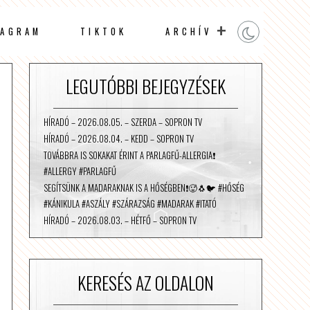
TAGRAM
TIKTOK
ARCHÍV
LEGUTÓBBI BEJEGYZÉSEK
HÍRADÓ – 2026.08.05. – SZERDA – SOPRON TV
HÍRADÓ – 2026.08.04. – KEDD – SOPRON TV
TOVÁBBRA IS SOKAKAT ÉRINT A PARLAGFŰ-ALLERGIA❗️
#ALLERGY #PARLAGFŰ
SEGÍTSÜNK A MADARAKNAK IS A HŐSÉGBEN❗️🥵🐧🐦 #HŐSÉG
#KÁNIKULA #ASZÁLY #SZÁRAZSÁG #MADARAK #ITATÓ
HÍRADÓ – 2026.08.03. – HÉTFŐ – SOPRON TV
KERESÉS AZ OLDALON