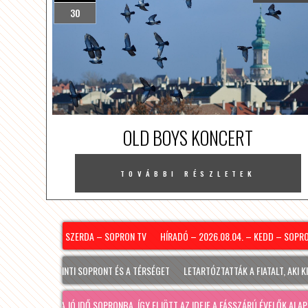
30
OLD BOYS KONCERT
TOVÁBBI RÉSZLETEK
2026.08.05. – SZERDA – SOPRON TV
HÍRADÓ – 2026.08.04. – KEDD – SOPRON 
ONAL IS ÉRINTI SOPRONT ÉS A TÉRSÉGET
LETARTÓZTATTÁK A FIATALT, AKI KIS H
#HONGRIE
ÉRKEZETT A JÓ IDŐ SOPRONBA, ÍGY ELJÖTT AZ IDEJE A FÁSSZÁRÚ ÉVELŐK ALAPOS VI