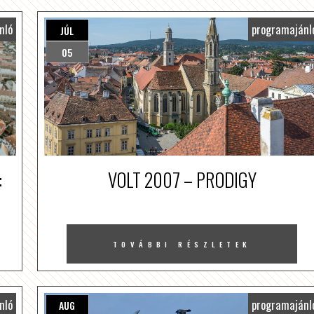
nló
programajánl
JÚL
05
:
VOLT 2007 – PRODIGY
TOVÁBBI RÉSZLETEK
nló
programajánl
AUG