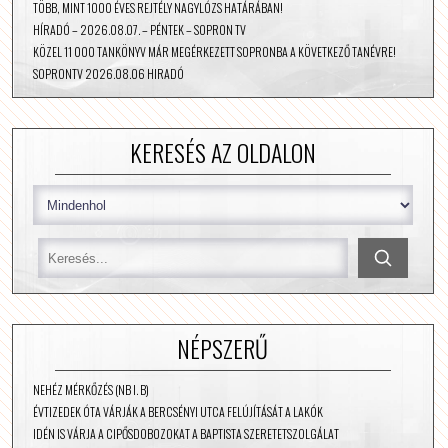
TÖBB, MINT 1000 ÉVES REJTÉLY NAGYLÓZS HATÁRÁBAN!
HÍRADÓ – 2026.08.07. – PÉNTEK – SOPRON TV
KÖZEL 11 000 TANKÖNYV MÁR MEGÉRKEZETT SOPRONBA A KÖVETKEZŐ TANÉVRE!
SOPRONTV 2026.08.06 HIRADÓ
KERESÉS AZ OLDALON
NÉPSZERŰ
NEHÉZ MÉRKŐZÉS (NB I. B)
ÉVTIZEDEK ÓTA VÁRJÁK A BERCSÉNYI UTCA FELÚJÍTÁSÁT A LAKÓK
IDÉN IS VÁRJA A CIPŐSDOBOZOKAT A BAPTISTA SZERETETSZOLGÁLAT