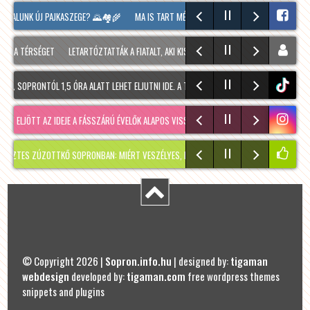
 FALUNK ÚJ PAJKASZEGE? 🌄🏘️🌾
MA IS TART MÉG A SOPRONI BORÜNNEP, 20 ÓRAKOR A
A TÉRSÉGET
LETARTÓZTATTÁK A FIATALT, AKI KIS HÍJÁN MEGÖLT EGY 28 ÉVES FÉRFIT S
 SOPRONTÓL 1,5 ÓRA ALATT LEHET ELJUTNI IDE. A TÚRA A PREINER GSCHEID PARKOLÓBÓL
tiktok
ELJÖTT AZ IDEJE A FÁSSZÁRÚ ÉVELŐK ALAPOS VISSZAVÁ…
RÉGMÚLT KIRAKATA, AMÉLIE M
S ZÚZOTTKŐ SOPRONBAN: MIÉRT VESZÉLYES, HOGYAN KERÜLHETETT IDE, ÉS MIKOR SZABA
© Copyright 2026 |
Sopron.info.hu
| designed by:
tigaman
webdesign
developed by:
tigaman.com
free wordpress themes
snippets and plugins