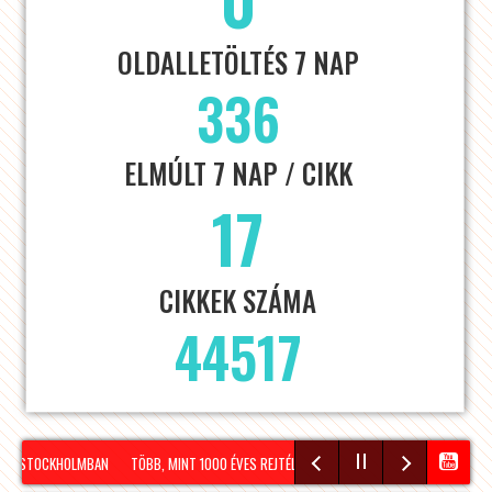
OLDALLETÖLTÉS 7 NAP
336
ELMÚLT 7 NAP / CIKK
17
CIKKEK SZÁMA
44517
Ó STOCKHOLMBAN
TÖBB, MINT 1000 ÉVES REJTÉLY NAGYLÓZS HATÁRÁBAN!
HÍRADÓ –