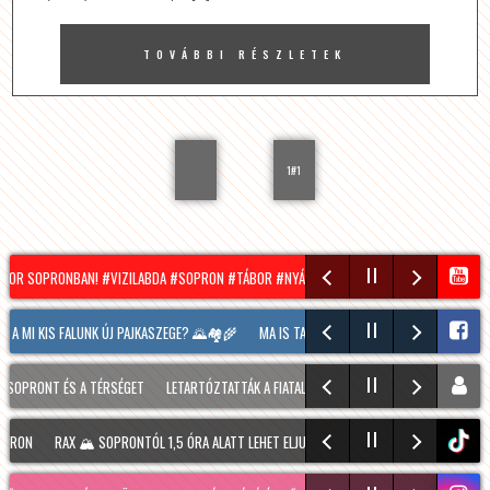
TOVÁBBI RÉSZLETEK
1#1
ÁBOR SOPRONBAN! #VIZILABDA #SOPRON #TÁBOR #NYÁR #SUMMER
HÍRADÓ – 2026.0
 A MI KIS FALUNK ÚJ PAJKASZEGE? 🌄🏘️🌾
MA IS TART MÉG A SOPRONI BORÜNNEP, 20
 SOPRONT ÉS A TÉRSÉGET
LETARTÓZTATTÁK A FIATALT, AKI KIS HÍJÁN MEGÖLT EGY 28 É
PRON
RAX 🏔️ SOPRONTÓL 1,5 ÓRA ALATT LEHET ELJUTNI IDE. A TÚRA A PREINER GSCH
tiktok