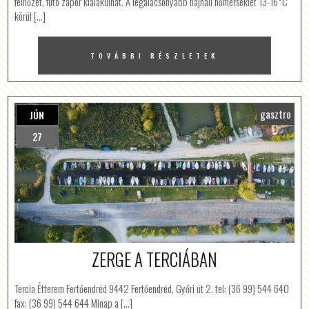
felhőzet, futó zápor kialakulhat. A legalacsonyabb hajnali hőmérséklet 13-16°C
körül […]
TOVÁBBI RÉSZLETEK
gasztro
JÚN
27
ZERGE A TERCIÁBAN
Tercia Étterem Fertőendréd 9442 Fertőendréd, Győri út 2. tel: (36 99) 544 640
fax: (36 99) 544 644 Minap a […]