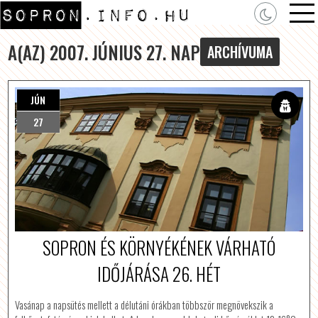
A(AZ) 2007. JÚNIUS 27. NAP
ARCHÍVUMA
JÚN
27
SOPRON ÉS KÖRNYÉKÉNEK VÁRHATÓ
IDŐJÁRÁSA 26. HÉT
Vasánap a napsütés mellett a délutáni órákban többször megnövekszik a